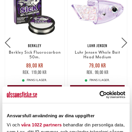
BERKLEY
LUHR JENSEN
Berkley Sick Fluorocarbon
Luhr Jensen Whole Bait
50m.
Head Medium
Nuvarande pris
:
Nuvarande pris
:
89,00 kr
79,00 kr
89,00 kr
Tidigare pris
:
79,00 kr
Tidigare pris
:
119,00 kr
99,00 kr
119,00 kr
99,00 kr
FINNS I LAGER.
FINNS I LAGER.
LÄS MER
LÄS MER
ANDRA TITTADE OCKSÅ PÅ
Ansvarsfull användning av dina uppgifter
Vi och
våra 1022 partners
behandlar din personliga data,
som t.ex. ditt IP-nummer, och använder teknologi såsom