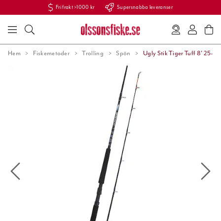
Fri frakt >1000 kr
Supersnabba leveranser
Hem
Fiskemetoder
Trolling
Spön
Ugly Stik Tiger Tuff 8' 25-50