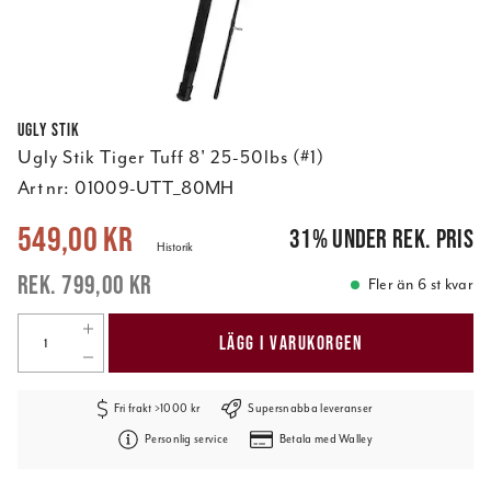
Ugly Stik
Ugly Stik Tiger Tuff 8' 25-50lbs (#1)
Art nr:
01009-UTT_80MH
Nuvarande pris
:
549,00 kr
Tidigare pris
:
799,00 kr
549,00 kr
31
%
under rek. pris
Historik
799,00 kr
Fler än 6 st kvar
LÄGG I VARUKORGEN
Fri frakt >1000 kr
Supersnabba leveranser
Personlig service
Betala med Walley