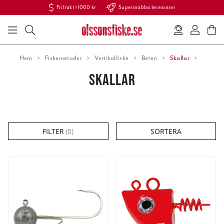
Fri frakt >1000 kr
Supersnabba leveranser
Hem
Fiskemetoder
Vertikalfiske
Beten
Skallar
SKALLAR
FILTER
(
0
)
SORTERA