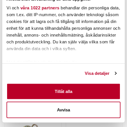
Vi och
våra 1022 partners
behandlar din personliga data,
som t.ex. ditt IP-nummer, och använder teknologi såsom
cookies för att lagra och få tillgång till information på din
enhet för att kunna tillhandahålla personliga annonser och
innehåll, annons- och innehållsmätning, åskådarinsikter
och produktutveckling. Du kan själv välja vilka som får
BFT
BFT
använda din data och i vilka syften.
PIKE FLEXHEAD GREEN PUMPKIN.
PIKE FLEXHEAD SMALL GREEN
PUMPKIN.
Med din tillåtelse skulle vi även vilja:
Samla in information om din geografiska plats som
55,00 kr
55,00 kr
Visa detaljer
kan ha en noggrannhet på upp till flera meter
Rek. 69,00 kr
Rek. 69,00 kr
Identifiera din enhet genom att aktivt skanna den för
FINNS I LAGER.
FINNS I LAGER.
specifika kännetecken (fingeravtryck)
Tillåt alla
Ta reda på mer om hur dina personliga uppgifter
LÄS MER
LÄS MER
behandlas och ställ in dina preferenser i
detaljsektionen
.
Avvisa
Du kan ändra eller dra tillbaka ditt samtycke när som
helst från cookie-förklaringen.