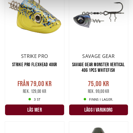
Vi använder enhetsidentifierare för att anpassa innehållet
och annonserna till användarna, tillhandahålla funktioner
för sociala medier och analysera vår trafik. Vi
vidarebefordrar även sådana identifierare och annan
information från din enhet till de sociala medier och
annons- och analysföretag som vi samarbetar med.
Dessa kan i sin tur kombinera informationen med annan
information som du har tillhandahållit eller som de har
STRIKE PRO
SAVAGE GEAR
samlat in när du har använt deras tjänster.
STRIKE PRO FLEXHEAD 40GR
SAVAGE GEAR MONSTER VERTICAL
40G 1PCS WHITEFISH
Från
79,00 kr
75,00 kr
Rek. 129,00 kr
Rek. 99,00 kr
3 ST
FINNS I LAGER.
LÄS MER
LÄGG I VARUKORG