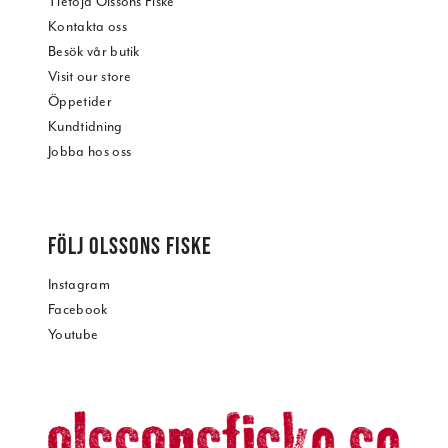
Tietoja Olssons Fiske
annons- och analysföretag som vi samarbetar med.
Kontakta oss
Dessa kan i sin tur kombinera informationen med annan
Besök vår butik
information som du har tillhandahållit eller som de har
Visit our store
samlat in när du har använt deras tjänster.
Öppetider
Kundtidning
Jobba hos oss
FÖLJ OLSSONS FISKE
Instagram
Facebook
Youtube