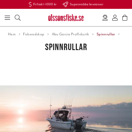
Fri frakt >1000 kr
Supersnabba leveranser
Hem
Fiskeredskap
Abu Garcia Proffsbutik
Spinnrullar
SPINNRULLAR