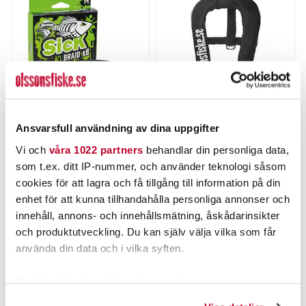
Ansvarsfull användning av dina uppgifter
BERKLEY
BALTIC
Berkley Sick Braid HV
Baltic Winner Auto Svart
Vi och
våra 1022 partners
behandlar din personliga data,
Yellow 150m
Olssons Fiske Edt
som t.ex. ditt IP-nummer, och använder teknologi såsom
Nuvarande pris
:
Nuvarande pris
:
249,00 kr
949,00 kr
cookies för att lagra och få tillgång till information på din
249,00 kr
Tidigare pris
:
949,00 kr
Tidigare pris
:
339,00 kr
1 198,00 kr
339,00 kr
1 198,00 kr
enhet för att kunna tillhandahålla personliga annonser och
FINNS I LAGER.
FLER ÄN 6 ST KVAR
innehåll, annons- och innehållsmätning, åskådarinsikter
och produktutveckling. Du kan själv välja vilka som får
LÄS MER
LÄGG I VARUKORGEN
använda din data och i vilka syften.
Med din tillåtelse skulle vi även vilja:
ANDRA TITTADE OCKSÅ PÅ
Samla in information om din geografiska plats som