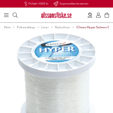
Fri frakt >1000 kr
Supersnabba leveranser
Hem
Fiskeredskap
Linor
Nylonlinor
Climax Hyper Salmon 0