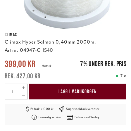
Climax
Climax Hyper Salmon 0,40mm 2000m.
Art nr:
04947-CHS40
Nuvarande pris
:
399,00 kr
Tidigare pris
:
427,00 kr
399,00 kr
7
%
under rek. pris
Historik
427,00 kr
7 st
LÄGG I VARUKORGEN
Fri frakt >1000 kr
Supersnabba leveranser
Personlig service
Betala med Walley