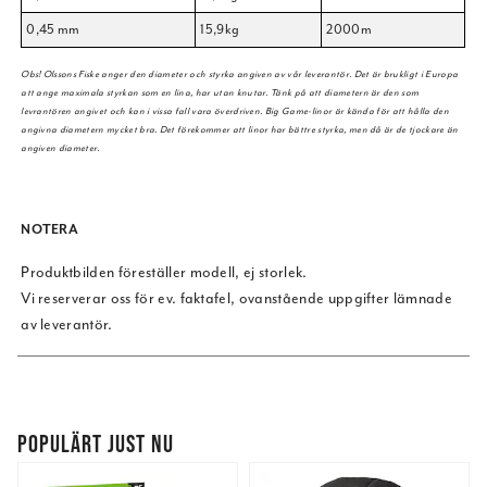
0,45 mm
15,9kg
2000m
Obs! Olssons Fiske anger den diameter och styrka angiven av vår leverantör. Det är brukligt i Europa
att ange maximala styrkan som en lina, har utan knutar. Tänk på att diametern är den som
levrantören angivet och kan i vissa fall vara överdriven. Big Game-linor är kända för att hålla den
angivna diametern mycket bra. Det förekommer att linor har bättre styrka, men då är de tjockare än
angiven diameter.
NOTERA
Produktbilden föreställer modell, ej storlek.
Vi reserverar oss för ev. faktafel, ovanstående uppgifter lämnade
av leverantör.
POPULÄRT JUST NU