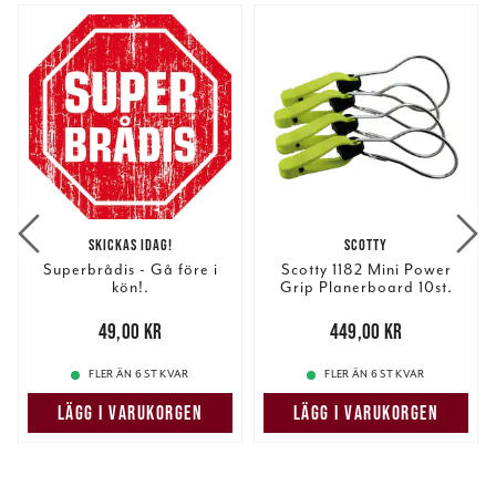
SKICKAS IDAG!
SCOTTY
Superbrådis - Gå före i
Scotty 1182 Mini Power
kön!.
Grip Planerboard 10st.
Pris
:
49,00 kr
49,00 kr
Pris
:
449,00 kr
449,00 kr
FLER ÄN 6 ST KVAR
FLER ÄN 6 ST KVAR
LÄGG I VARUKORGEN
LÄGG I VARUKORGEN