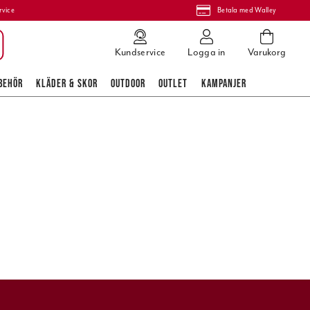
rvice
Betala med Walley
Kundservice
Logga in
Varukorg
BEHÖR
KLÄDER & SKOR
OUTDOOR
OUTLET
KAMPANJER