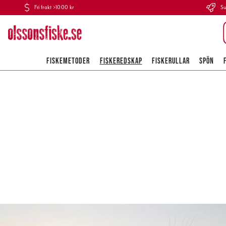
Fri frakt >1000 kr
Su
FISKEMETODER
FISKEREDSKAP
FISKERULLAR
SPÖN