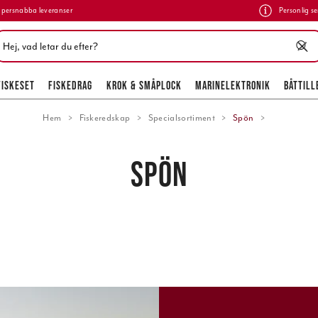
persnabba leveranser
Personlig se
FISKESET
FISKEDRAG
KROK & SMÅPLOCK
MARINELEKTRONIK
BÅTTILL
Hem
Fiskeredskap
Specialsortiment
Spön
SPÖN