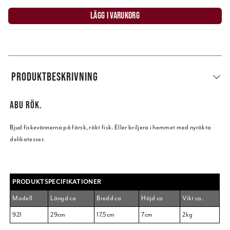
LÄGG I VARUKORG
PRODUKTBESKRIVNING
ABU RÖK.
Bjud fiskevännerna på färsk, rökt fisk. Eller briljera i hemmet med nyrökta
delikatesser.
PRODUKTSPECIFIKATIONER
Modell
Längd ca
Bredd ca
Höjd ca
Vikt ca.
921
29cm
17,5cm
7cm
2kg