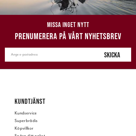
MISSA INGET NYTT
PRENUMERERA PÅ VÅRT NYHETSBREV
SKICKA
KUNDTJÄNST
Kundservice
Superbrådis
Köpvillkor
Spåra ditt paket