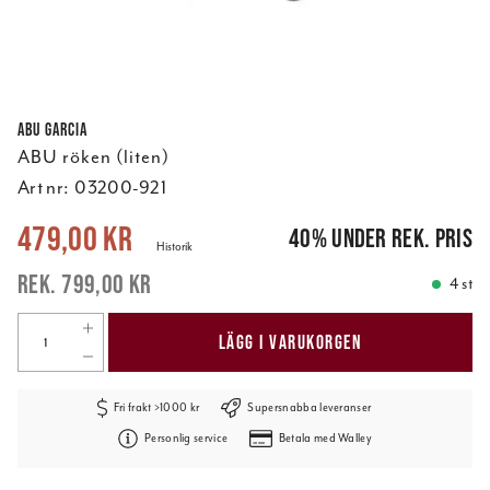
Abu Garcia
ABU röken (liten)
Art nr:
03200-921
Nuvarande pris
:
479,00 kr
Tidigare pris
:
799,00 kr
479,00 kr
40
%
under rek. pris
Historik
799,00 kr
4 st
LÄGG I VARUKORGEN
Fri frakt >1000 kr
Supersnabba leveranser
Personlig service
Betala med Walley