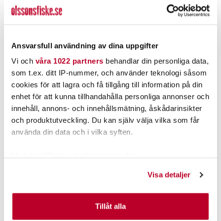
MYRAN
BERKLEY
MIRA 15g
Berkley Sick Braid HV
Yellow 150m
Nuvarande pris
:
Nuvarande pris
:
67,00 kr
249,00 kr
67,00 kr
Tidigare pris
:
249,00 kr
Tidigare pris
:
Ansvarsfull användning av dina uppgifter
89,00 kr
339,00 kr
89,00 kr
339,00 kr
Vi och
våra 1022 partners
behandlar din personliga data,
FINNS I LAGER.
FINNS I LAGER.
som t.ex. ditt IP-nummer, och använder teknologi såsom
LÄS MER
LÄS MER
cookies för att lagra och få tillgång till information på din
enhet för att kunna tillhandahålla personliga annonser och
innehåll, annons- och innehållsmätning, åskådarinsikter
ANDRA TITTADE OCKSÅ PÅ
och produktutveckling. Du kan själv välja vilka som får
använda din data och i vilka syften.
Med din tillåtelse skulle vi även vilja:
Samla in information om din geografiska plats som
Visa detaljer
kan ha en noggrannhet på upp till flera meter
Identifiera din enhet genom att aktivt skanna den för
specifika kännetecken (fingeravtryck)
Tillåt alla
Ta reda på mer om hur dina personliga uppgifter