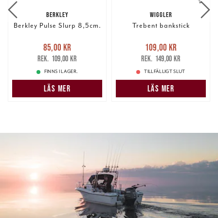
BERKLEY
WIGGLER
Berkley Pulse Slurp 8,5cm.
Trebent bankstick
Nuvarande pris
:
Nuvarande pris
:
85,00 kr
109,00 kr
85,00 kr
Tidigare pris
:
109,00 kr
Tidigare pris
:
109,00 kr
149,00 kr
109,00 kr
149,00 kr
FINNS I LAGER.
TILLFÄLLIGT SLUT
LÄS MER
LÄS MER