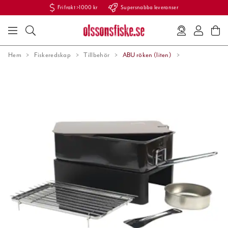
Fri frakt >1000 kr
Supersnabba leveranser
Hem
Fiskeredskap
Tillbehör
ABU röken (liten)