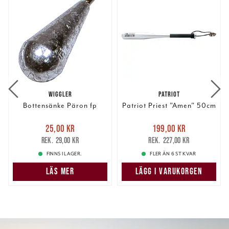
WIGGLER
PATRIOT
Bottensänke Päron fp
Patriot Priest "Amen" 50cm
Nuvarande pris
:
Nuvarande pris
:
25,00 kr
199,00 kr
25,00 kr
Tidigare pris
:
199,00 kr
Tidigare pris
:
29,00 kr
227,00 kr
29,00 kr
227,00 kr
FINNS I LAGER.
FLER ÄN 6 ST KVAR
LÄS MER
LÄGG I VARUKORGEN