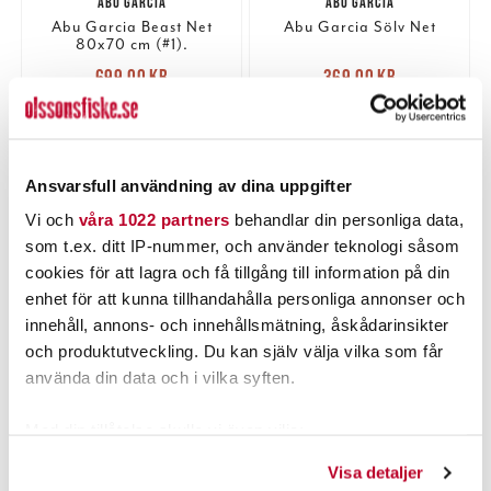
ABU GARCIA
ABU GARCIA
Abu Garcia Beast Net
Abu Garcia Sölv Net
80x70 cm (#1).
Nuvarande pris
:
Nuvarande pris
:
699,00 kr
369,00 kr
699,00 kr
Tidigare pris
:
369,00 kr
Tidigare pris
:
859,00 kr
449,00 kr
859,00 kr
449,00 kr
TILLFÄLLIGT SLUT
TILLFÄLLIGT SLUT
LÄS MER
LÄS MER
Ansvarsfull användning av dina uppgifter
Vi och
våra 1022 partners
behandlar din personliga data,
som t.ex. ditt IP-nummer, och använder teknologi såsom
PRODUKTBESKRIVNING
cookies för att lagra och få tillgång till information på din
enhet för att kunna tillhandahålla personliga annonser och
innehåll, annons- och innehållsmätning, åskådarinsikter
och produktutveckling. Du kan själv välja vilka som får
använda din data och i vilka syften.
POPULÄRT JUST NU
Med din tillåtelse skulle vi även vilja:
Samla in information om din geografiska plats som
Visa detaljer
kan ha en noggrannhet på upp till flera meter