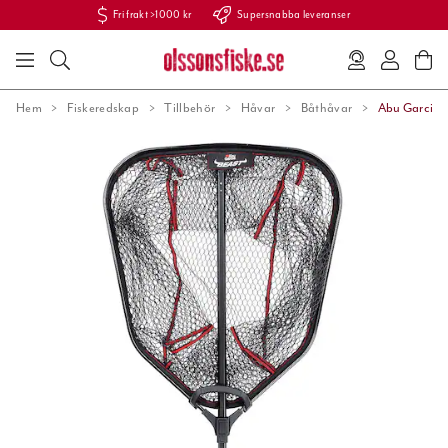
Fri frakt >1000 kr
Supersnabba leveranser
Hem
Fiskeredskap
Tillbehör
Håvar
Båthåvar
Abu Garcia 