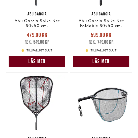
ABU GARCIA
ABU GARCIA
Abu Garcia Spike Net
Abu Garcia Spike Net
60x50 cm.
Foldable 60x50 cm.
Nuvarande pris
:
Nuvarande pris
:
479,00 kr
599,00 kr
479,00 kr
Tidigare pris
:
599,00 kr
Tidigare pris
:
549,00 kr
749,00 kr
549,00 kr
749,00 kr
TILLFÄLLIGT SLUT
TILLFÄLLIGT SLUT
LÄS MER
LÄS MER