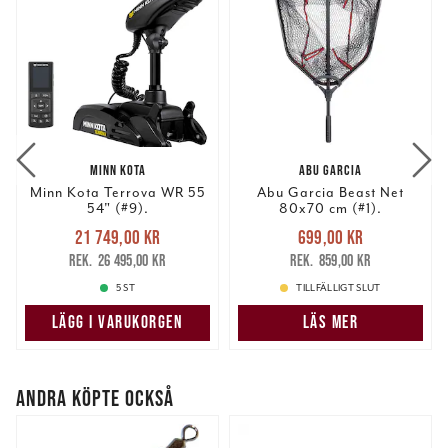
MINN KOTA
ABU GARCIA
Minn Kota Terrova WR 55
Abu Garcia Beast Net
54" (#9).
80x70 cm (#1).
Nuvarande pris
:
Nuvarande pris
:
21 749,00 kr
699,00 kr
21 749,00 kr
Tidigare pris
:
699,00 kr
Tidigare pris
:
26 495,00 kr
859,00 kr
26 495,00 kr
859,00 kr
5 ST
TILLFÄLLIGT SLUT
LÄGG I VARUKORGEN
LÄS MER
ANDRA KÖPTE OCKSÅ