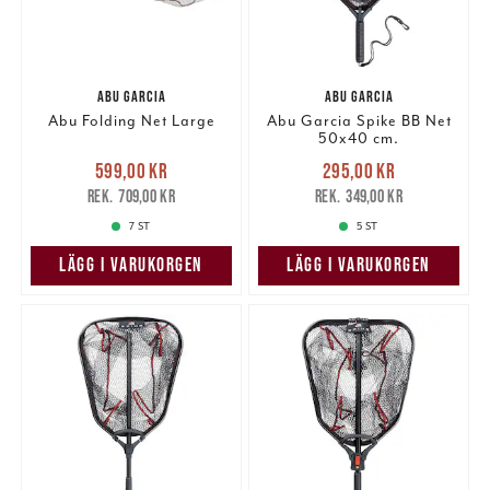
ABU GARCIA
ABU GARCIA
Abu Folding Net Large
Abu Garcia Spike BB Net
50x40 cm.
Nuvarande pris
:
Nuvarande pris
:
599,00 kr
295,00 kr
599,00 kr
Tidigare pris
:
295,00 kr
Tidigare pris
:
709,00 kr
349,00 kr
709,00 kr
349,00 kr
7 ST
5 ST
LÄGG I VARUKORGEN
LÄGG I VARUKORGEN