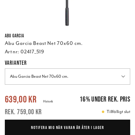
Abu Garcia
Abu Garcia Beast Net 70x60 cm.
Art nr:
02417_519
VARIANTER
Abu Garcia Beast Net 70x60 cm.
Nuvarande pris
:
639,00 kr
Tidigare pris
:
759,00 kr
639,00 kr
16
%
under rek. pris
Historik
759,00 kr
Tillfälligt slut
NOTIFERA MIG NÄR VARAN ÄR ÅTER I LAGER