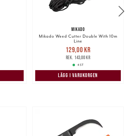
MIKADO
Mikado Weed Cutter Double With 10m
Line
r
Tidigare
Nuvarande pris
:
129,00 kr
129,00 kr
Tidigare pris
:
143,00 kr
143,00 kr
4 ST
LÄGG I VARUKORGEN