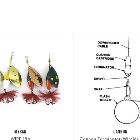
MYRAN
CANNON
WIPP 15g
Cannon Terminator/Wirelås 1