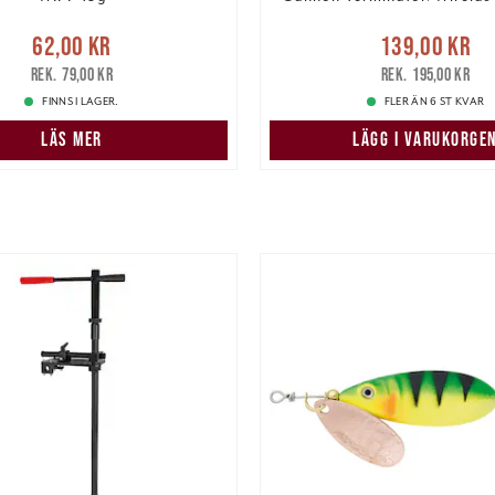
e pris
:
62,00 kr
Tidigare
Nuvarande pris
62,00 kr
139,00 kr
pris
:
79,00 kr
139,00 kr
Tidigare pris
:
79,00 kr
195,00 kr
FINNS I LAGER.
FLER ÄN 6 ST KVAR
LÄS MER
LÄGG I VARUKORGE