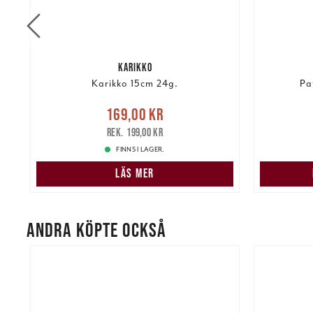
KARIKKO
Karikko 15cm 24g.
Pa
re
Nuvarande pris
:
169,00 kr
2 19
169,00 kr
Tidigare pris
:
199,00 kr
199,00 kr
FINNS I LAGER.
LÄS MER
ANDRA KÖPTE OCKSÅ