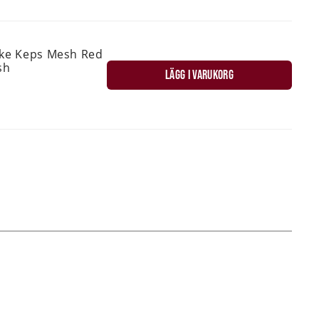
ske Keps Mesh Red
sh
LÄGG I VARUKORG