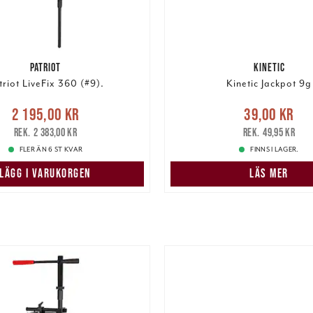
PATRIOT
KINETIC
triot LiveFix 360 (#9).
Kinetic Jackpot 9g
Nuvarande pris
:
Nuvarande pris
:
39,00 k
2 195,00 kr
39,00 kr
5,00 kr
Tidigare pris
:
pris
:
49,95 kr
2 383,00 kr
49,95 kr
2 383,00 kr
FLER ÄN 6 ST KVAR
FINNS I LAGER.
LÄGG I VARUKORGEN
LÄS MER