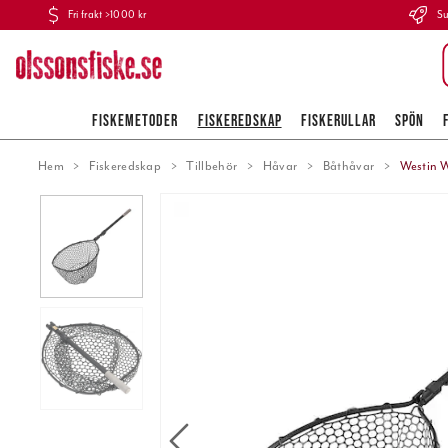
Fri frakt >1000 kr
Su
FISKEMETODER
FISKEREDSKAP
FISKERULLAR
SPÖN
Hem
Fiskeredskap
Tillbehör
Håvar
Båthåvar
Westin W