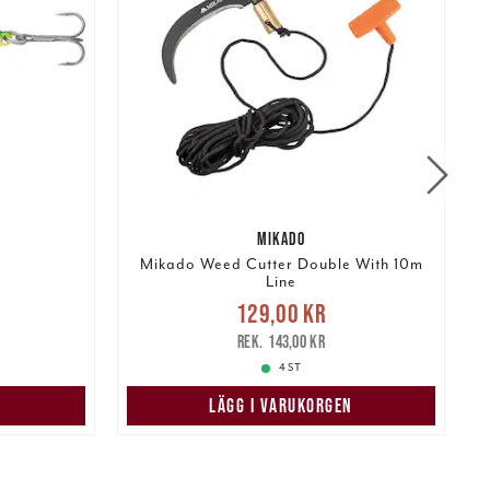
MIKADO
Mikado Weed Cutter Double With 10m
Line
r
Tidigare
Nuvarande pris
:
129,00 kr
129,00 kr
Tidigare pris
:
143,00 kr
143,00 kr
4 ST
LÄGG I VARUKORGEN