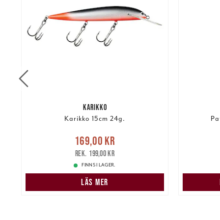
KARIKKO
Karikko 15cm 24g.
Pa
re
Nuvarande pris
:
169,00 kr
2 19
169,00 kr
Tidigare pris
:
199,00 kr
199,00 kr
FINNS I LAGER.
LÄS MER