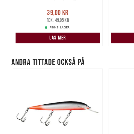
re
Nuvarande pris
:
39,00 kr
Tidigare
Nuvarand
39,00 kr
pris
:
49,95 kr
49,95 kr
FINNS I LAGER.
LÄS MER
ANDRA TITTADE OCKSÅ PÅ