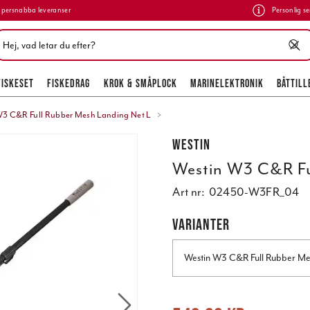
persnabba leveranser
Personlig se
FISKESET
FISKEDRAG
KROK & SMÅPLOCK
MARINELEKTRONIK
BÅTTILL
3 C&R Full Rubber Mesh Landing Net L
Westin
Westin W3 C&R Fu
Art nr:
02450-W3FR_04
VARIANTER
Westin W3 C&R Full Rubber Me
Nuvarande pris
:
549,00 kr
Tidigare 