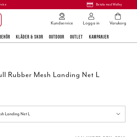
rvice
Betala med Walley
Kundservice
Logga in
Varukorg
BEHÖR
KLÄDER & SKOR
OUTDOOR
OUTLET
KAMPANJER
ll Rubber Mesh Landing Net L
sh Landing Net L
pris
:
649,95 kr