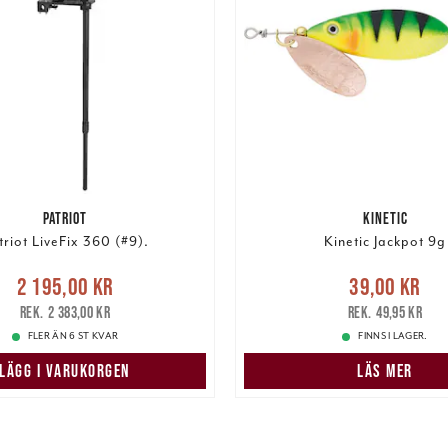
PATRIOT
KINETIC
triot LiveFix 360 (#9).
Kinetic Jackpot 9g
Nuvarande pris
:
Nuvarande pris
:
39,00 k
2 195,00 kr
39,00 kr
5,00 kr
Tidigare pris
:
pris
:
49,95 kr
2 383,00 kr
49,95 kr
2 383,00 kr
FLER ÄN 6 ST KVAR
FINNS I LAGER.
LÄGG I VARUKORGEN
LÄS MER