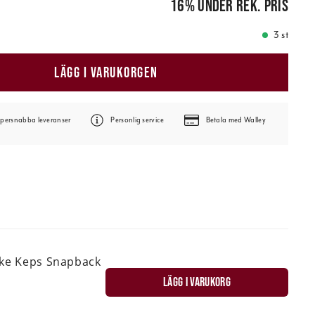
16
%
under rek. pris
3 st
LÄGG I VARUKORGEN
persnabba leveranser
Personlig service
Betala med Walley
ske Keps Snapback
LÄGG I VARUKORG