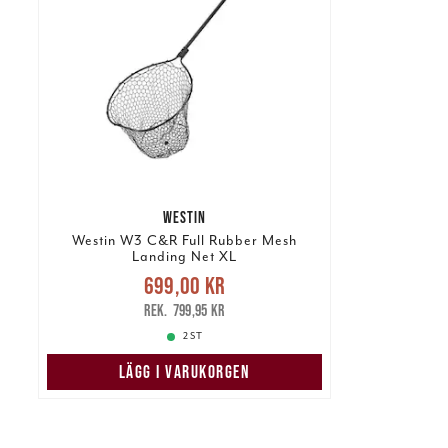
WESTIN
Westin W3 C&R Full Rubber Mesh
Landing Net XL
Nuvarande pris
:
699,00 kr
699,00 kr
Tidigare pris
:
799,95 kr
799,95 kr
2 ST
LÄGG I VARUKORGEN