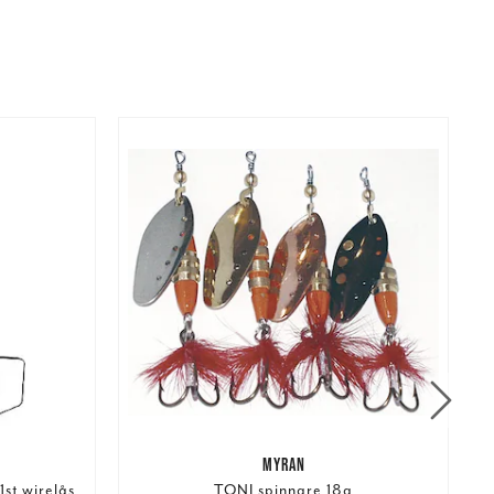
MYRAN
st wirelås
TONI spinnare 18g