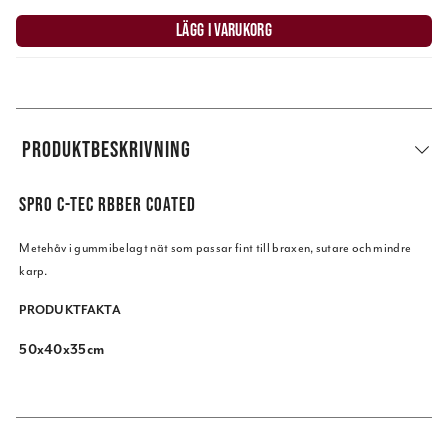
LÄGG I VARUKORG
PRODUKTBESKRIVNING
SPRO C-TEC RBBER COATED
Metehåv i gummibelagt nät som passar fint till braxen, sutare och mindre
karp.
PRODUKTFAKTA
50x40x35cm