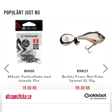
POPULÄRT JUST NU
MIKADO
BERKLEY
Mikado Fastlockhake med
Berkley Power Bait Pulse
lekande 10st.
Spintail XL 18g.
Nuvarande pris
:
Nuvarande pris
:
19,00 kr
99,00 kr
19,00 kr
Tidigare pris
:
99,00 kr
Tidigare pris
:
21,00 kr
129,00 kr
21,00 kr
129,00 kr
FINNS I LAGER.
FINNS I LAGER.
LÄS MER
LÄS MER