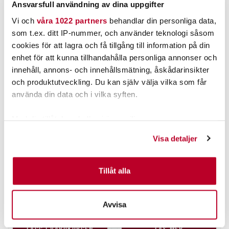
Ansvarsfull användning av dina uppgifter
Vi och
våra 1022 partners
behandlar din personliga data,
ANDRA TITTADE OCKSÅ PÅ
som t.ex. ditt IP-nummer, och använder teknologi såsom
cookies för att lagra och få tillgång till information på din
enhet för att kunna tillhandahålla personliga annonser och
innehåll, annons- och innehållsmätning, åskådarinsikter
och produktutveckling. Du kan själv välja vilka som får
använda din data och i vilka syften.
Med din tillåtelse skulle vi även vilja:
Samla in information om din geografiska plats som
Visa detaljer
kan ha en noggrannhet på upp till flera meter
PATRIOT
PATRIOT
Identifiera din enhet genom att aktivt skanna den för
Patriot Hydro-X Floating
Patriot Hydro-X Floating
specifika kännetecken (fingeravtryck)
Tillåt alla
Net med gumminät
Net med gumminät Small
Medium
Nuvarande pris
:
Nuvarande pris
:
Ta reda på mer om hur dina personliga uppgifter
379,00 kr
269,00 kr
379,00 kr
Tidigare pris
:
269,00 kr
Tidigare pris
:
behandlas och ställ in dina preferenser i
detaljsektionen
.
398,00 kr
284,00 kr
398,00 kr
284,00 kr
Avvisa
Du kan ändra eller dra tillbaka ditt samtycke när som
FLER ÄN 6 ST KVAR
TILLFÄLLIGT SLUT
helst från cookie-förklaringen.