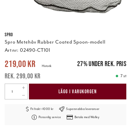
Spro
Spro Metehåv Rubber Coated Spoon-modell
Art nr:
02490-CT101
Nuvarande pris
:
219,00 kr
Tidigare pris
:
299,00 kr
219,00 kr
27
%
under rek. pris
Historik
299,00 kr
7 st
LÄGG I VARUKORGEN
Fri frakt >1000 kr
Supersnabba leveranser
Personlig service
Betala med Walley