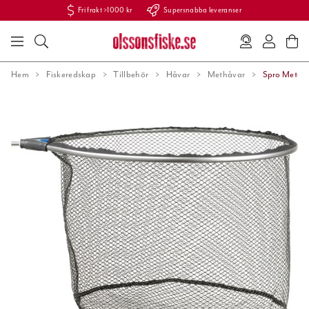
Fri frakt >1000 kr
Supersnabba leveranser
Hem
Fiskeredskap
Tillbehör
Håvar
Methåvar
Spro Meteh