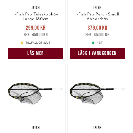
IFISH
IFISH
I-Fish Pro Teleskophåv
I-Fish Pro Perch Small
Large 180cm
Abborrhåv
Nuvarande pris
:
Nuvarande pris
:
299,00 kr
379,00 kr
299,00 kr
Tidigare pris
:
379,00 kr
Tidigare pris
:
450,00 kr
450,00 kr
450,00 kr
450,00 kr
TILLFÄLLIGT SLUT
4 ST
LÄS MER
LÄGG I VARUKORGEN
IFISH
IFISH