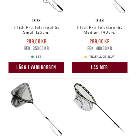
IFISH
IFISH
I-Fish Pro Teleskophåv
I-Fish Pro Teleskophåv
Small 125cm.
Medium 140cm.
Nuvarande pris
:
Nuvarande pris
:
299,00 kr
299,00 kr
299,00 kr
Tidigare pris
:
299,00 kr
Tidigare pris
:
350,00 kr
400,00 kr
350,00 kr
400,00 kr
1 ST
TILLFÄLLIGT SLUT
LÄGG I VARUKORGEN
LÄS MER