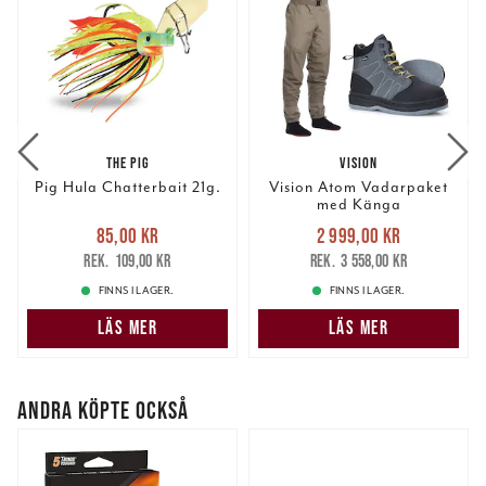
THE PIG
VISION
Pig Hula Chatterbait 21g.
Vision Atom Vadarpaket
med Känga
Nuvarande pris
:
Nuvarande pris
:
85,00 kr
2 999,00 kr
85,00 kr
Tidigare pris
:
2 999,00 kr
Tidigare pris
:
109,00 kr
3 558,00 kr
109,00 kr
3 558,00 kr
FINNS I LAGER.
FINNS I LAGER.
LÄS MER
LÄS MER
ANDRA KÖPTE OCKSÅ