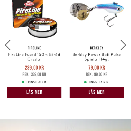
FIRELINE
BERKLEY
FireLine Fused 150m 8tråd
Berkley Power Bait Pulse
Crystal
Spintail 14g.
Nuvarande pris
:
Nuvarande pris
:
239,00 kr
79,00 kr
239,00 kr
Tidigare pris
:
79,00 kr
Tidigare pris
:
339,00 kr
99,00 kr
339,00 kr
99,00 kr
FINNS I LAGER.
FINNS I LAGER.
LÄS MER
LÄS MER