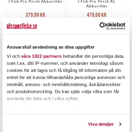
I-Fish Pro Perch Abborrhåv
I-Fish Pro Perch XL
Abborrhåv
Nuvarande pris
:
Nuvarande pris
:
379,00 kr
479,00 kr
379,00 kr
Tidigare pris
:
479,00 kr
Tidigare pris
:
450,00 kr
600,00 kr
450,00 kr
600,00 kr
7 ST
6 ST
LÄGG I VARUKORGEN
LÄGG I VARUKORGEN
Ansvarsfull användning av dina uppgifter
Vi och
våra 1022 partners
behandlar din personliga data,
som t.ex. ditt IP-nummer, och använder teknologi såsom
PRODUKTBESKRIVNING
cookies för att lagra och få tillgång till information på din
enhet för att kunna tillhandahålla personliga annonser och
innehåll, annons- och innehållsmätning, åskådarinsikter
och produktutveckling. Du kan själv välja vilka som får
använda din data och i vilka syften.
POPULÄRT JUST NU
Med din tillåtelse skulle vi även vilja:
Samla in information om din geografiska plats som
Visa detaljer
kan ha en noggrannhet på upp till flera meter