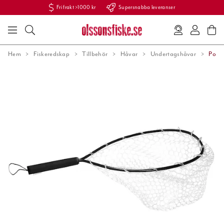
Fri frakt >1000 kr
Supersnabba leveranser
Hem
Fiskeredskap
Tillbehör
Håvar
Undertagshåvar
Pool 