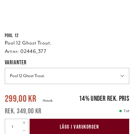
Pool 12
Pool 12 Ghost Trout.
Art nr:
02446_377
VARIANTER
Pool 12 Ghost Trout.
Nuvarande pris
:
299,00 kr
Tidigare pris
:
349,00 kr
299,00 kr
14
%
under rek. pris
Historik
349,00 kr
1 st
LÄGG I VARUKORGEN