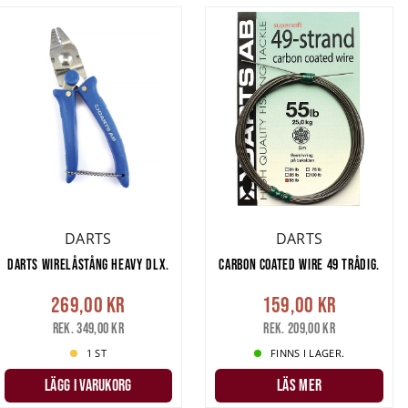
DARTS
DARTS
DARTS WIRELÅSTÅNG HEAVY DLX.
CARBON COATED WIRE 49 TRÅDIG.
269,00 kr
159,00 kr
Rek. 349,00 kr
Rek. 209,00 kr
1 ST
FINNS I LAGER.
LÄGG I VARUKORG
LÄS MER