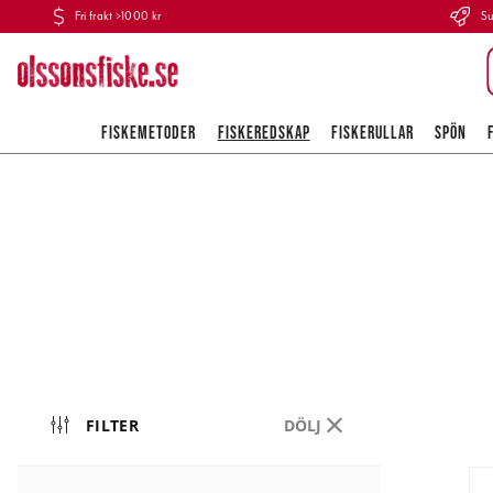
Fri frakt >1000 kr
Su
FISKEMETODER
FISKEREDSKAP
FISKERULLAR
SPÖN
FILTER
DÖLJ