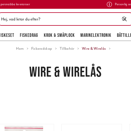
persnabba leveranser
Personlig se
FISKESET
FISKEDRAG
KROK & SMÅPLOCK
MARINELEKTRONIK
BÅTTILL
Hem
Fiskeredskap
Tillbehör
Wire & Wirelås
WIRE & WIRELÅS