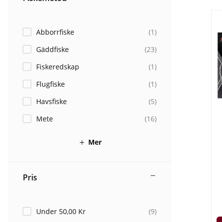
Abborrfiske
(
1
)
Gäddfiske
(
23
)
Fiskeredskap
(
1
)
Flugfiske
(
1
)
Havsfiske
(
5
)
Mete
(
16
)
Mer
Pris
Under 50,00 Kr
(
9
)