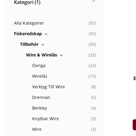
Kategori
(1)
Alla Kategorier
(
95
)
Fiskeredskap
(
95
)
Tillbehör
(
95
)
Wire & Wirelås
(
32
)
Övriga
(
24
)
Wirelås
(
15
)
D
Verktyg Till Wire
(
8
)
Drennan
(
5
)
Berkley
(
4
)
Knytbar Wire
(
3
)
Wire
(
3
)