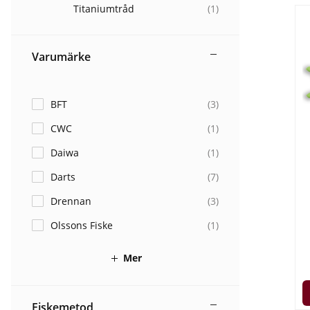
Titaniumtråd
(
1
)
Varumärke
BFT
(
3
)
CWC
(
1
)
Daiwa
(
1
)
Darts
(
7
)
Drennan
(
3
)
Olssons Fiske
(
1
)
Mer
Fiskemetod