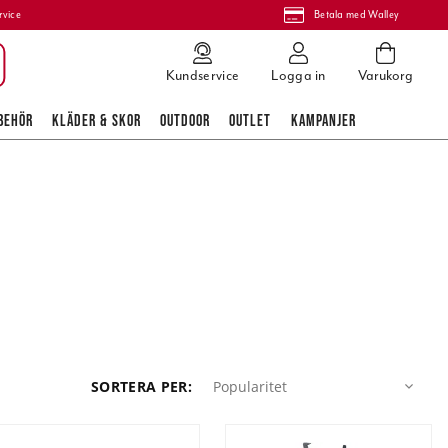
rvice
Betala med Walley
Kundservice
Logga in
Varukorg
BEHÖR
KLÄDER & SKOR
OUTDOOR
OUTLET
KAMPANJER
Popularitet
SORTERA PER
:
Popularitet