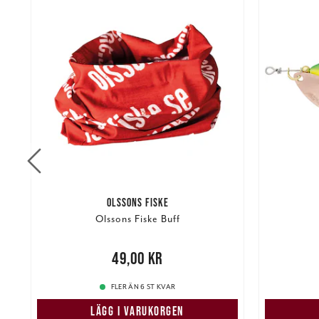
OLSSONS FISKE
s
Olssons Fiske Buff
Nuvarand
Pris
:
49,00 kr
49,00 kr
kr
FLER ÄN 6 ST KVAR
LÄGG I VARUKORGEN