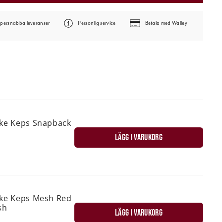
persnabba leveranser
Personlig service
Betala med Walley
ske Keps Snapback
LÄGG I VARUKORG
ske Keps Mesh Red
sh
LÄGG I VARUKORG