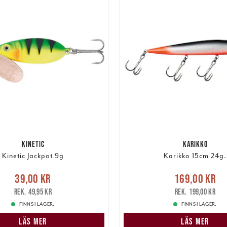
KINETIC
KARIKKO
Kinetic Jackpot 9g
Karikko 15cm 24g.
e pris
:
39,00 kr
Tidigare
Nuvarande pris
39,00 kr
169,00 kr
pris
:
49,95 kr
169,00 kr
Tidigare pris
:
49,95 kr
199,00 kr
FINNS I LAGER.
FINNS I LAGER.
LÄS MER
LÄS MER