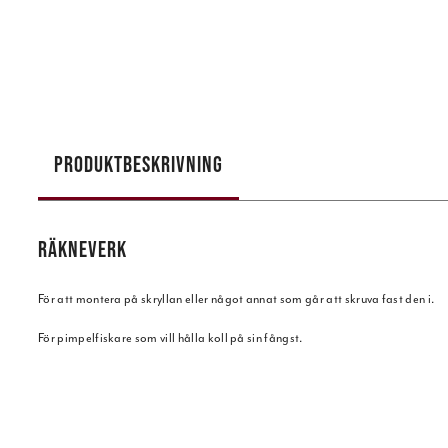
PRODUKTBESKRIVNING
RÄKNEVERK
För att montera på skryllan eller något annat som går att skruva fast den i.
För pimpelfiskare som vill hålla koll på sin fångst.