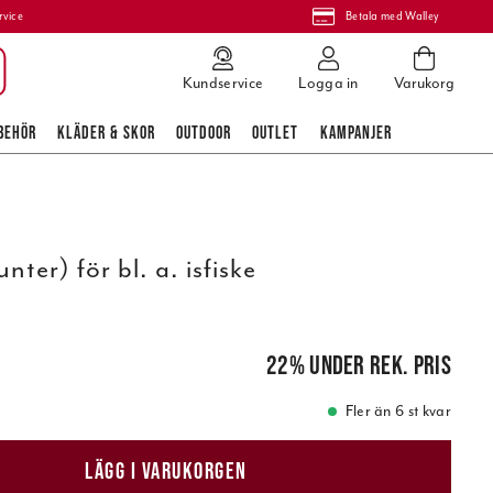
rvice
Betala med Walley
Kundservice
Logga in
Varukorg
BEHÖR
KLÄDER & SKOR
OUTDOOR
OUTLET
KAMPANJER
ter) för bl. a. isfiske
is
:
89,00 kr
22
%
under rek. pris
Fler än 6 st kvar
LÄGG I VARUKORGEN