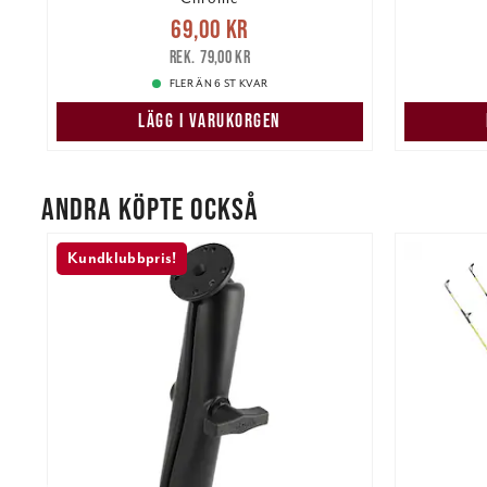
Nuvarande pris
:
69,00 kr
Tidigare
Nuvarand
69,00 kr
pris
:
79,00 kr
79,00 kr
FLER ÄN 6 ST KVAR
LÄGG I VARUKORGEN
ANDRA KÖPTE OCKSÅ
Kundklubbpris!