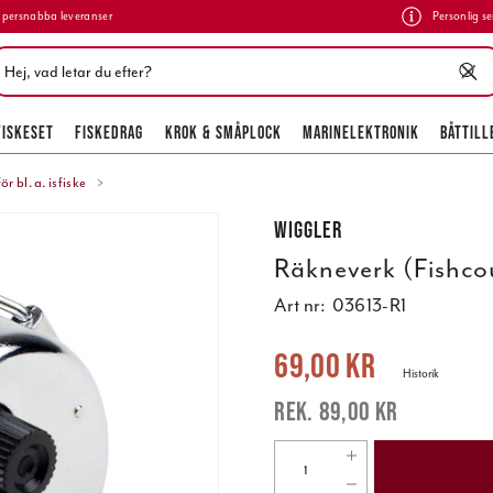
persnabba leveranser
Personlig se
FISKESET
FISKEDRAG
KROK & SMÅPLOCK
MARINELEKTRONIK
BÅTTILL
 bl. a. isfiske
Wiggler
Räkneverk (Fishcoun
Art nr:
03613-R1
Nuvarande pris
:
69,00 kr
Tidigare pr
69,00 kr
Historik
89,00 kr