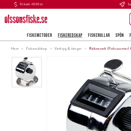
Fri frakt >1000 kr
Su
FISKEMETODER
FISKEREDSKAP
FISKERULLAR
SPÖN
Hem
Fiskeredskap
Verktyg & tänger
Räkneverk (Fishcounter) för