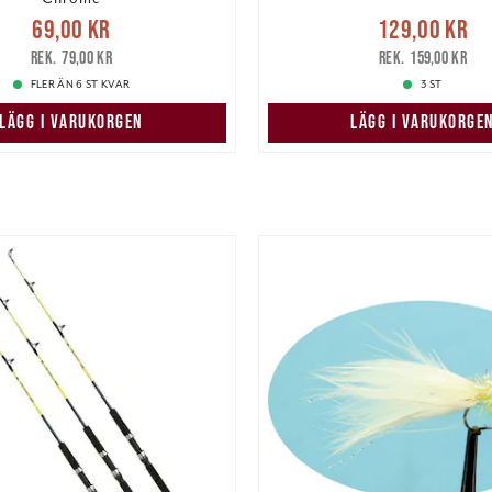
e pris
:
69,00 kr
Tidigare
Nuvarande pris
69,00 kr
129,00 kr
pris
:
79,00 kr
129,00 kr
Tidigare pris
:
79,00 kr
159,00 kr
FLER ÄN 6 ST KVAR
3 ST
LÄGG I VARUKORGEN
LÄGG I VARUKORGE