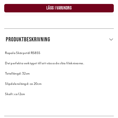
LÄGG I VARUKORG
PRODUKTBESKRIVNING
Rapala Skärpstål RS8SS
Det perfekta verktyget till att vässa de slöa fileknivarna.
Totallängd: 32cm
Slipdelenslängd: ca 20cm
Skaft: ca 12cm