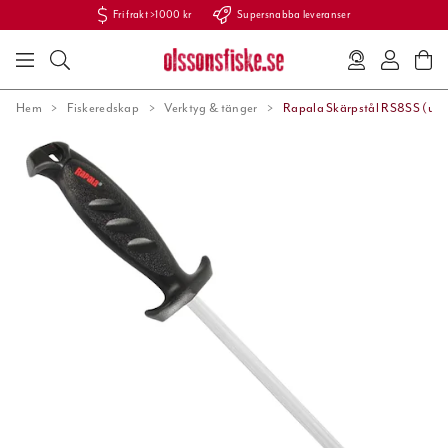
Fri frakt >1000 kr
Supersnabba leveranser
Hem
Fiskeredskap
Verktyg & tänger
Rapala Skärpstål RS8SS (ut