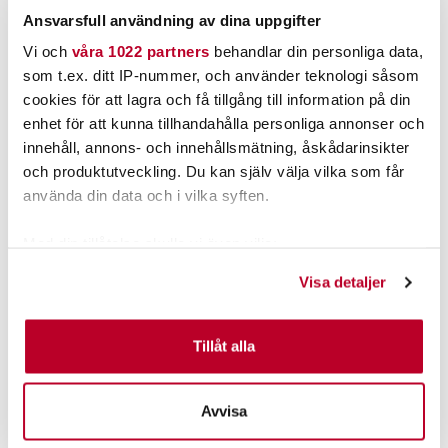
LÄS MER
LÄGG I VARUKORGEN
Ansvarsfull användning av dina uppgifter
Vi och
våra 1022 partners
behandlar din personliga data,
som t.ex. ditt IP-nummer, och använder teknologi såsom
ANDRA TITTADE OCKSÅ PÅ
cookies för att lagra och få tillgång till information på din
enhet för att kunna tillhandahålla personliga annonser och
innehåll, annons- och innehållsmätning, åskådarinsikter
och produktutveckling. Du kan själv välja vilka som får
använda din data och i vilka syften.
Med din tillåtelse skulle vi även vilja:
Samla in information om din geografiska plats som
Visa detaljer
kan ha en noggrannhet på upp till flera meter
Identifiera din enhet genom att aktivt skanna den för
PATRIOT
SAVAGE GEAR
specifika kännetecken (fingeravtryck)
Patriot Platinum Bulk.
Savage Gear 3D Rad
Tillåt alla
30cm / 86g 02 Fluo Yellow
Ta reda på mer om hur dina personliga uppgifter
Nuvarande pris
:
Nuvarande pris
:
495,00 kr
99,00 kr
behandlas och ställ in dina preferenser i
detaljsektionen
.
495,00 kr
Tidigare pris
:
99,00 kr
Tidigare pris
:
559,00 kr
299,00 kr
Avvisa
559,00 kr
299,00 kr
Du kan ändra eller dra tillbaka ditt samtycke när som
FINNS I LAGER.
FLER ÄN 6 ST KVAR
helst från cookie-förklaringen.