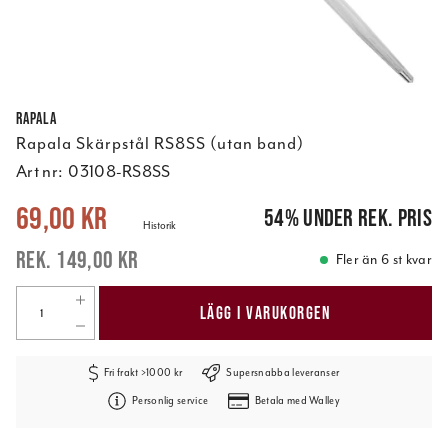
Rapala
Rapala Skärpstål RS8SS (utan band)
Art nr:
03108-RS8SS
Nuvarande pris
:
69,00 kr
Tidigare pris
:
149,00 kr
69,00 kr
54
%
under rek. pris
Historik
149,00 kr
Fler än 6 st kvar
LÄGG I VARUKORGEN
Fri frakt >1000 kr
Supersnabba leveranser
Personlig service
Betala med Walley