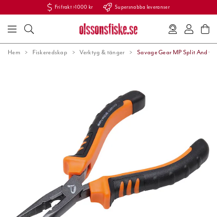
Fri frakt >1000 kr
Supersnabba leveranser
Hem
Fiskeredskap
Verktyg & tänger
Savage Gear MP Split And Cut 