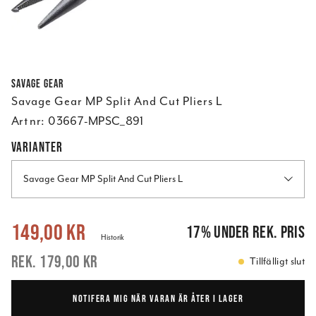
Savage Gear
Savage Gear MP Split And Cut Pliers L
Art nr:
03667-MPSC_891
VARIANTER
Savage Gear MP Split And Cut Pliers L
Nuvarande pris
:
149,00 kr
Tidigare pris
:
179,00 kr
149,00 kr
17
%
under rek. pris
Historik
179,00 kr
Tillfälligt slut
NOTIFERA MIG NÄR VARAN ÄR ÅTER I LAGER