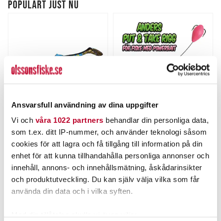
POPULÄRT JUST NU
Ansvarsfull användning av dina uppgifter
Vi och
våra 1022 partners
behandlar din personliga data,
MIKADO
OLSSONS FISKE
Mikado Sicario 8,5cm
Anders Put and Take kit
som t.ex. ditt IP-nummer, och använder teknologi såsom
5pcs.
cookies för att lagra och få tillgång till information på din
Nuvarande pris
:
85,00 kr
enhet för att kunna tillhandahålla personliga annonser och
85,00 kr
Tidigare pris
:
Pris
:
45,00 kr
45,00 kr
100,00 kr
100,00 kr
innehåll, annons- och innehållsmätning, åskådarinsikter
FINNS I LAGER.
FLER ÄN 6 ST KVAR
och produktutveckling. Du kan själv välja vilka som får
använda din data och i vilka syften.
LÄS MER
LÄGG I VARUKORGEN
Med din tillåtelse skulle vi även vilja: