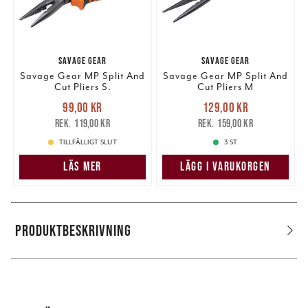
SAVAGE GEAR
SAVAGE GEAR
Savage Gear MP Split And
Savage Gear MP Split And
Cut Pliers S.
Cut Pliers M
Nuvarande pris
:
Nuvarande pris
:
99,00 kr
129,00 kr
99,00 kr
Tidigare pris
:
129,00 kr
Tidigare pris
:
119,00 kr
159,00 kr
119,00 kr
159,00 kr
TILLFÄLLIGT SLUT
3 ST
LÄS MER
LÄGG I VARUKORGEN
PRODUKTBESKRIVNING