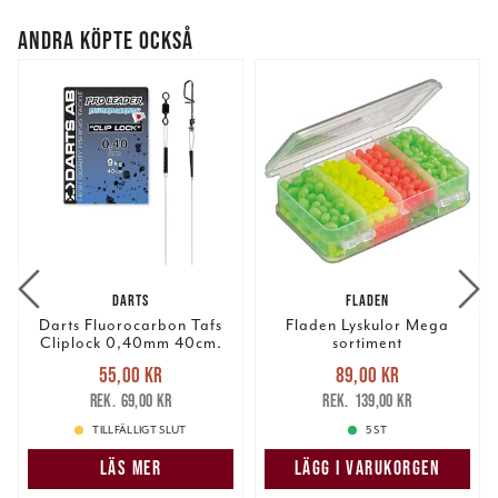
ANDRA KÖPTE OCKSÅ
DARTS
FLADEN
Darts Fluorocarbon Tafs
Fladen Lyskulor Mega
Cliplock 0,40mm 40cm.
sortiment
Nuvarande pris
:
Nuvarande pris
:
55,00 kr
89,00 kr
55,00 kr
Tidigare pris
:
89,00 kr
Tidigare pris
:
69,00 kr
139,00 kr
69,00 kr
139,00 kr
TILLFÄLLIGT SLUT
5 ST
LÄS MER
LÄGG I VARUKORGEN