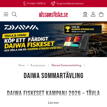
Fri frakt >1000 kr
Supersnabba leveranser
Hem
Kampanjer
Daiwa Sommartävling
DAIWA SOMMARTÄVLING
DAIWA FISKESET KAMPANJ 2026 – TÄVLA
OM EN GARMIN STRIKER VIVID 9SV MED
Läs mer