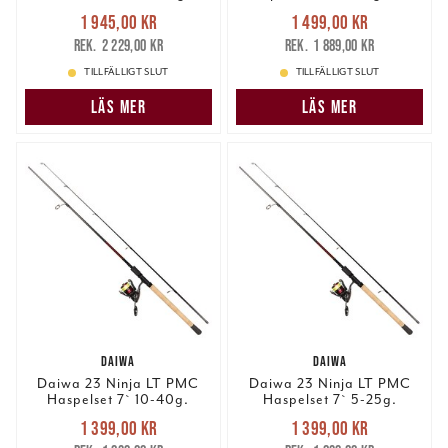
Nuvarande pris
:
Nuvarande pris
:
1 945,00 kr
1 499,00 kr
1 945,00 kr
Tidigare pris
:
1 499,00 kr
Tidigare pris
:
2 229,00 kr
1 889,00 kr
2 229,00 kr
1 889,00 kr
TILLFÄLLIGT SLUT
TILLFÄLLIGT SLUT
LÄS MER
LÄS MER
DAIWA
DAIWA
Daiwa 23 Ninja LT PMC
Daiwa 23 Ninja LT PMC
Haspelset 7` 10-40g.
Haspelset 7` 5-25g.
Nuvarande pris
:
Nuvarande pris
:
1 399,00 kr
1 399,00 kr
1 399,00 kr
Tidigare pris
:
1 399,00 kr
Tidigare pris
: