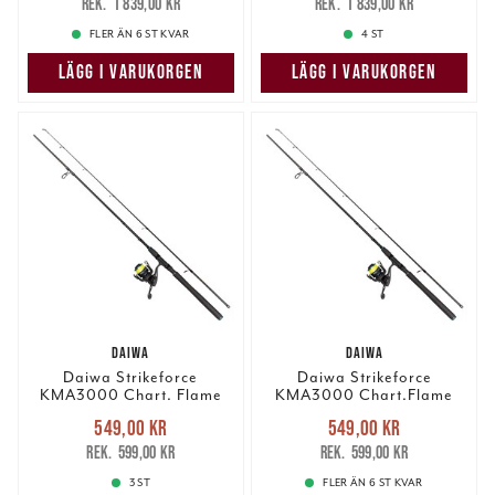
1 839,00 kr
1 839,00 kr
1 839,00 kr
1 839,00 kr
FLER ÄN 6 ST KVAR
4 ST
LÄGG I VARUKORGEN
LÄGG I VARUKORGEN
DAIWA
DAIWA
Daiwa Strikeforce
Daiwa Strikeforce
KMA3000 Chart. Flame
KMA3000 Chart.Flame
Haspelset 8` 7-28g.#1
Haspelset 8` 10-40g.#1
Nuvarande pris
:
Nuvarande pris
:
549,00 kr
549,00 kr
549,00 kr
Tidigare pris
:
549,00 kr
Tidigare pris
:
599,00 kr
599,00 kr
599,00 kr
599,00 kr
3 ST
FLER ÄN 6 ST KVAR