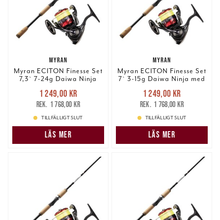
MYRAN
MYRAN
Myran ECITON Finesse Set
Myran ECITON Finesse Set
7,3` 7-24g Daiwa Ninja
7` 3-15g Daiwa Ninja med
med lina
lina
Nuvarande pris
:
Nuvarande pris
:
1 249,00 kr
1 249,00 kr
1 249,00 kr
Tidigare pris
:
1 249,00 kr
Tidigare pris
:
1 768,00 kr
1 768,00 kr
1 768,00 kr
1 768,00 kr
TILLFÄLLIGT SLUT
TILLFÄLLIGT SLUT
LÄS MER
LÄS MER