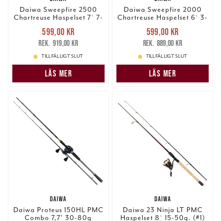
samlat in när du har använt deras tjänster.
Daiwa Sweepfire 2500
Daiwa Sweepfire 2000
Chartreuse Haspelset 7` 7-
Chartreuse Haspelset 6` 3-
28g.
21g.
Nuvarande pris
:
Nuvarande pris
:
599,00 kr
599,00 kr
599,00 kr
Tidigare pris
:
599,00 kr
Tidigare pris
:
919,00 kr
889,00 kr
919,00 kr
889,00 kr
TILLFÄLLIGT SLUT
TILLFÄLLIGT SLUT
LÄS MER
LÄS MER
DAIWA
DAIWA
Daiwa Proteus 150HL PMC
Daiwa 23 Ninja LT PMC
Combo 7,7' 30-80g
Haspelset 8` 15-50g. (#1)