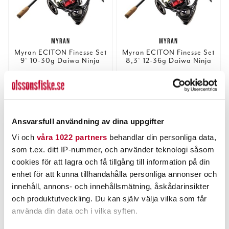
MYRAN
MYRAN
Myran ECITON Finesse Set
Myran ECITON Finesse Set
9` 10-30g Daiwa Ninja
8,3` 12-36g Daiwa Ninja
med lina#1
med lina#1
Nuvarande pris
:
Nuvarande pris
:
1 449,00 kr
1 449,00 kr
1 449,00 kr
Tidigare pris
:
1 449,00 kr
Tidigare pris
:
1 918,00 kr
1 918,00 kr
1 918,00 kr
1 918,00 kr
FLER ÄN 6 ST KVAR
FLER ÄN 6 ST KVAR
LÄGG I VARUKORGEN
LÄGG I VARUKORGEN
Ansvarsfull användning av dina uppgifter
Vi och
våra 1022 partners
behandlar din personliga data,
som t.ex. ditt IP-nummer, och använder teknologi såsom
cookies för att lagra och få tillgång till information på din
enhet för att kunna tillhandahålla personliga annonser och
innehåll, annons- och innehållsmätning, åskådarinsikter
och produktutveckling. Du kan själv välja vilka som får
använda din data och i vilka syften.