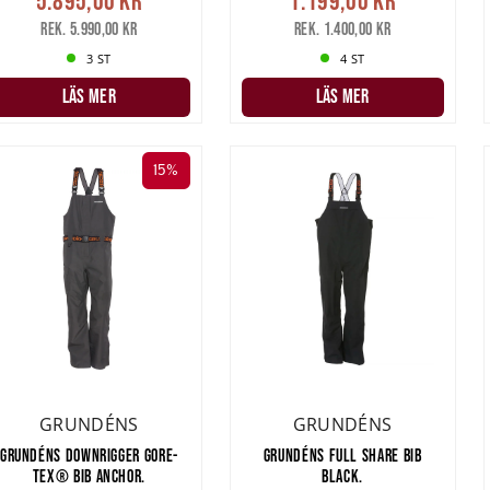
5.895,00 kr
1.199,00 kr
Rek. 5.990,00 kr
Rek. 1.400,00 kr
3 ST
4 ST
LÄS MER
LÄS MER
15%
GRUNDÉNS
GRUNDÉNS
GRUNDÉNS DOWNRIGGER GORE-
GRUNDÉNS FULL SHARE BIB
TEX® BIB ANCHOR.
BLACK.