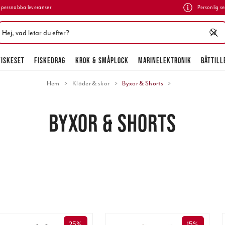
persnabba leveranser
Personlig se
FISKESET
FISKEDRAG
KROK & SMÅPLOCK
MARINELEKTRONIK
BÅTTILL
Hem
Kläder & skor
Byxor & Shorts
BYXOR & SHORTS
25%
15%