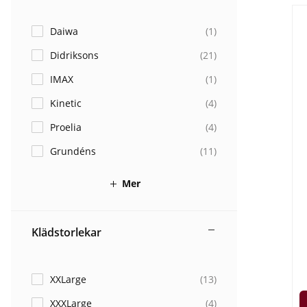
Daiwa
(
1
)
Didriksons
(
21
)
IMAX
(
1
)
Kinetic
(
4
)
Proelia
(
4
)
Grundéns
(
11
)
Mer
Klädstorlekar
XXLarge
(
13
)
XXXLarge
(
4
)