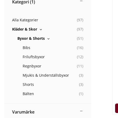
Kategori
(1)
Alla Kategorier
(
97
)
Kläder & Skor
(
97
)
Byxor & Shorts
(
51
)
Bibs
(
16
)
Friluftsbyxor
(
12
)
Regnbyxor
(
11
)
Mjukis & Underställsbyxor
(
3
)
Shorts
(
3
)
Bälten
(
1
)
Varumärke