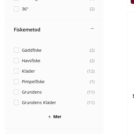
36"
(
2
)
Fiskemetod
Gäddfiske
(
2
)
Havsfiske
(
2
)
Kläder
(
12
)
Pimpelfiske
(
1
)
Grundens
(
11
)
Grundens Kläder
(
11
)
Mer