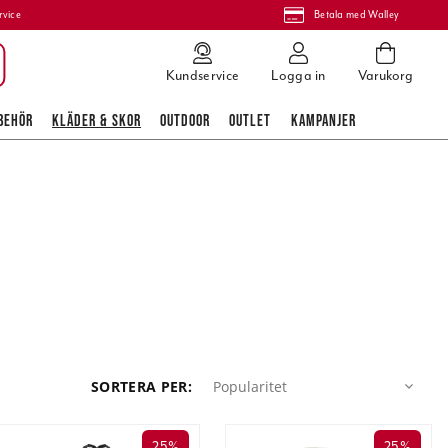
rvice
Betala med Walley
Kundservice
Logga in
Varukorg
BEHÖR
KLÄDER & SKOR
OUTDOOR
OUTLET
KAMPANJER
Popularitet
SORTERA PER
:
Popularitet
25%
25%