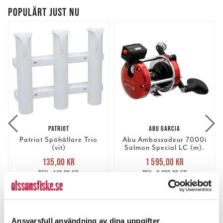
POPULÄRT JUST NU
PATRIOT
ABU GARCIA
Patriot Spöhållare Trio
Abu Ambassadeur 7000i
(vit)
Salmon Special LC (m).
Nuvarande pris
:
Nuvarande pris
:
135,00 kr
1 595,00 kr
135,00 kr
Tidigare pris
:
1 595,00 kr
Tidigare pris
:
143,00 kr
2 299,00 kr
143,00 kr
2 299,00 kr
FLER ÄN 6 ST KVAR
4 ST
LÄGG I VARUKORGEN
LÄGG I VARUKORGEN
Ansvarsfull användning av dina uppgifter