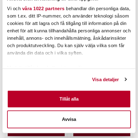
Vi och
våra 1022 partners
behandlar din personliga data,
ANDRA TITTADE OCKSÅ PÅ
som t.ex. ditt IP-nummer, och använder teknologi såsom
cookies för att lagra och få tillgång till information på din
enhet för att kunna tillhandahålla personliga annonser och
innehåll, annons- och innehållsmätning, åskådarinsikter
och produktutveckling. Du kan själv välja vilka som får
använda din data och i vilka syften.
Med din tillåtelse skulle vi även vilja:
Samla in information om din geografiska plats som
Visa detaljer
kan ha en noggrannhet på upp till flera meter
SPRO
BALTIC
Spro/Gamakatsu HD
Baltic Slim Pro Svart
Identifiera din enhet genom att aktivt skanna den för
Special Jigghuvud 15g
specifika kännetecken (fingeravtryck)
Tillåt alla
2st/fp.
Nuvarande pris
:
Nuvarande pris
:
65,00 kr
799,00 kr
Ta reda på mer om hur dina personliga uppgifter
65,00 kr
Tidigare pris
:
799,00 kr
Tidigare pris
:
99,00 kr
998,00 kr
99,00 kr
998,00 kr
behandlas och ställ in dina preferenser i
detaljsektionen
.
Avvisa
TILLFÄLLIGT SLUT
TILLFÄLLIGT SLUT
Du kan ändra eller dra tillbaka ditt samtycke när som
helst från cookie-förklaringen.
LÄS MER
LÄS MER