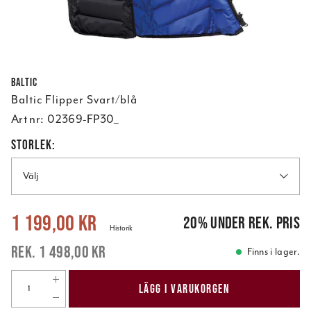
Baltic
Baltic Flipper Svart/blå
Art nr:
02369-FP30_
STORLEK:
Välj
Nuvarande pris
:
1 199,00 kr
Tidigare pris
:
1 498,00 kr
1 199,00 kr
20
%
under rek. pris
Historik
1 498,00 kr
Finns i lager.
LÄGG I VARUKORGEN