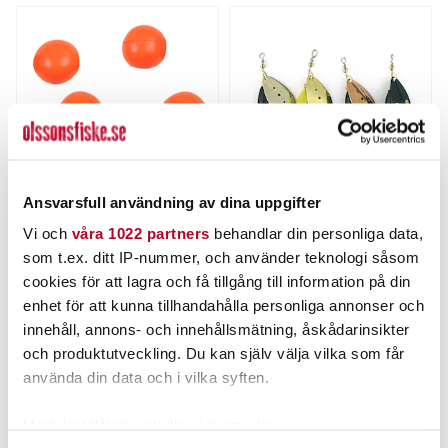
Ansvarsfull användning av dina uppgifter
GULP
MYRAN
Vi och
våra 1022 partners
behandlar din personliga data,
GULP! Alive! Salmon Eggs.
WIPP 15g
som t.ex. ditt IP-nummer, och använder teknologi såsom
Nuvarande pris
:
Nuvarande pris
:
cookies för att lagra och få tillgång till information på din
39,00 kr
62,00 kr
39,00 kr
Tidigare pris
:
62,00 kr
Tidigare pris
:
enhet för att kunna tillhandahålla personliga annonser och
99,00 kr
79,00 kr
99,00 kr
79,00 kr
innehåll, annons- och innehållsmätning, åskådarinsikter
FINNS I LAGER.
FINNS I LAGER.
och produktutveckling. Du kan själv välja vilka som får
LÄS MER
LÄS MER
använda din data och i vilka syften.
Med din tillåtelse skulle vi även vilja: