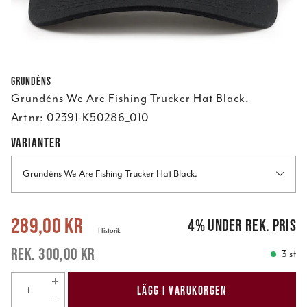
Grundéns
Grundéns We Are Fishing Trucker Hat Black.
Art nr:
02391-K50286_010
VARIANTER
Grundéns We Are Fishing Trucker Hat Black.
Nuvarande pris
:
289,00 kr
Tidigare pris
:
300,00 kr
289,00 kr
4
%
under rek. pris
Historik
300,00 kr
3 st
LÄGG I VARUKORGEN