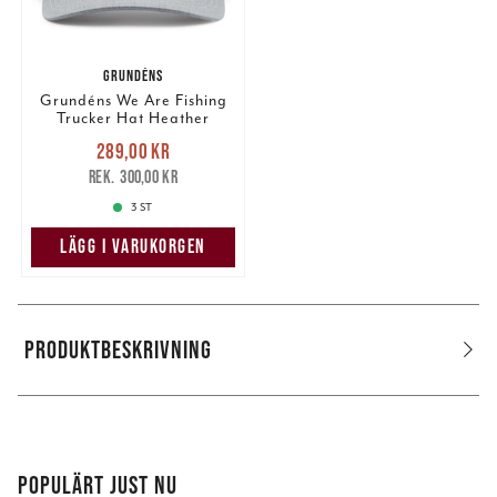
GRUNDÉNS
Grundéns We Are Fishing
Trucker Hat Heather
Grey/White.
Nuvarande pris
:
289,00 kr
289,00 kr
Tidigare pris
:
300,00 kr
300,00 kr
3 ST
LÄGG I VARUKORGEN
PRODUKTBESKRIVNING
POPULÄRT JUST NU