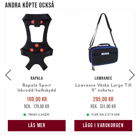
ANDRA KÖPTE OCKSÅ
RAPALA
LOWRANCE
Rapala Sport
Lowrance Väska Large Till
Isbrodd/halkskydd
9" enheter.
Nuvarande pris
:
Nuvarande pris
:
109,00 kr
295,00 kr
109,00 kr
Tidigare pris
:
295,00 kr
Tidigare pris
:
179,00 kr
331,00 kr
179,00 kr
331,00 kr
FINNS I LAGER.
FLER ÄN 6 ST KVAR
LÄS MER
LÄGG I VARUKORGEN