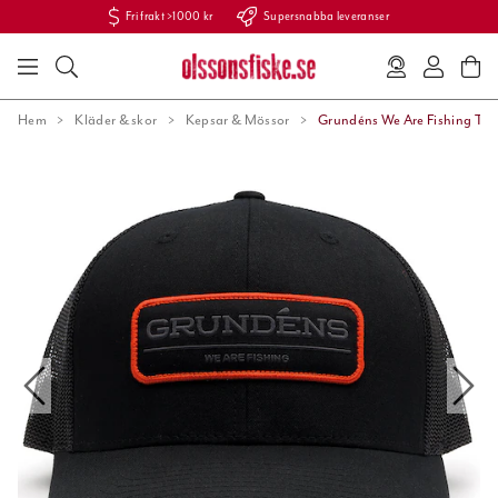
Fri frakt >1000 kr
Supersnabba leveranser
Hem
Kläder & skor
Kepsar & Mössor
Grundéns We Are Fishing Truc