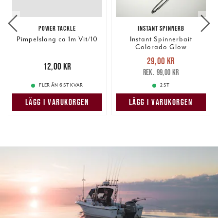
POWER TACKLE
INSTANT SPINNERB
Pimpelslang ca 1m Vit/10
Instant Spinnerbait
Colorado Glow
Nuvarande pris
:
29,00 kr
Pris
:
12,00 kr
12,00 kr
29,00 kr
Tidigare pris
:
99,00 kr
99,00 kr
FLER ÄN 6 ST KVAR
2 ST
LÄGG I VARUKORGEN
LÄGG I VARUKORGEN