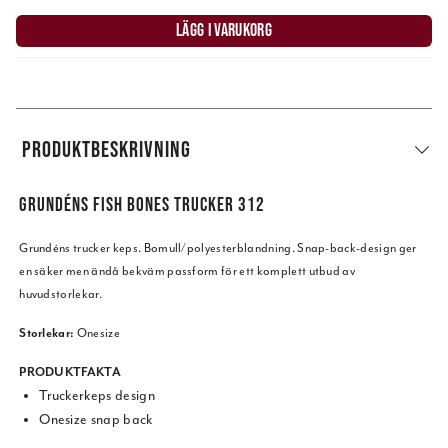
LÄGG I VARUKORG
PRODUKTBESKRIVNING
GRUNDÉNS FISH BONES TRUCKER 312
Grundéns trucker keps. Bomull/polyesterblandning. Snap-back-design ger
en säker men ändå bekväm passform för ett komplett utbud av
huvudstorlekar.
Storlekar:
Onesize
PRODUKTFAKTA
Truckerkeps design
Onesize snap back