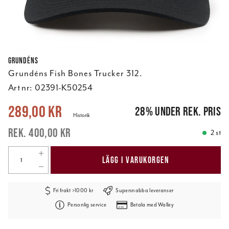
Grundéns
Grundéns Fish Bones Trucker 312.
Art nr:
02391-K50254
Nuvarande pris
:
289,00 kr
Tidigare pris
:
400,00 kr
289,00 kr
28
%
under rek. pris
Historik
400,00 kr
2 st
LÄGG I VARUKORGEN
Fri frakt >1000 kr
Supersnabba leveranser
Personlig service
Betala med Walley