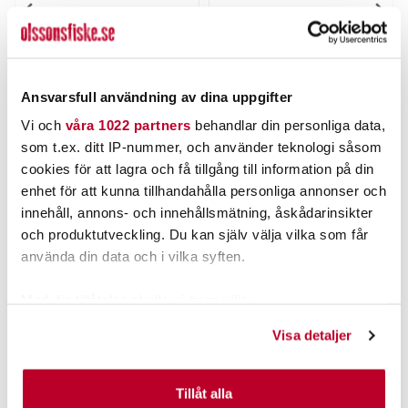
POWER TACKLE
OLSSONS FISKE
Peang Böjd 20cm
Olssons Fiske Buff
Nuvarande pris
:
89,00 kr
Ansvarsfull användning av dina uppgifter
89,00 kr
Tidigare pris
:
Pris
:
49,00 kr
49,00 kr
100,00 kr
100,00 kr
Vi och
våra 1022 partners
behandlar din personliga data,
FLER ÄN 6 ST KVAR
FLER ÄN 6 ST KVAR
som t.ex. ditt IP-nummer, och använder teknologi såsom
LÄGG I VARUKORGEN
LÄGG I VARUKORGEN
cookies för att lagra och få tillgång till information på din
enhet för att kunna tillhandahålla personliga annonser och
innehåll, annons- och innehållsmätning, åskådarinsikter
ANDRA TITTADE OCKSÅ PÅ
och produktutveckling. Du kan själv välja vilka som får
använda din data och i vilka syften.
Med din tillåtelse skulle vi även vilja:
Samla in information om din geografiska plats som
Visa detaljer
kan ha en noggrannhet på upp till flera meter
Identifiera din enhet genom att aktivt skanna den för
specifika kännetecken (fingeravtryck)
Tillåt alla