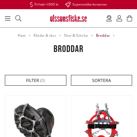
Fri frakt >1000 kr
Supersnabba leveranser
Hem
Kläder & skor
Skor & Stövlar
Broddar
BRODDAR
FILTER
(
0
)
SORTERA