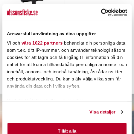
WIGGLER
Ansvarsfull användning av dina uppgifter
WIGGLER BRODDAR.
Vi och
våra 1022 partners
behandlar din personliga data,
som t.ex. ditt IP-nummer, och använder teknologi såsom
89,00 kr
cookies för att lagra och få tillgång till information på din
Rek. 119,00 kr
enhet för att kunna tillhandahålla personliga annonser och
FINNS I LAGER.
innehåll, annons- och innehållsmätning, åskådarinsikter
och produktutveckling. Du kan själv välja vilka som får
LÄS MER
använda din data och i vilka syften.
Med din tillåtelse skulle vi även vilja:
Samla in information om din geografiska plats som
Visa detaljer
kan ha en noggrannhet på upp till flera meter
Identifiera din enhet genom att aktivt skanna den för
specifika kännetecken (fingeravtryck)
Tillåt alla