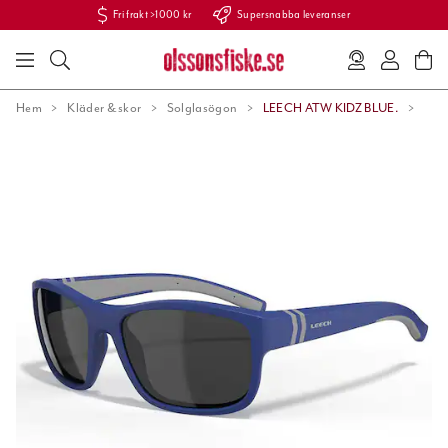
Fri frakt >1000 kr
Supersnabba leveranser
Hem
Kläder & skor
Solglasögon
LEECH ATW KIDZ BLUE.