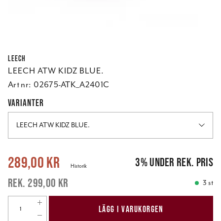
Leech
LEECH ATW KIDZ BLUE.
Art nr:
02675-ATK_A2401C
VARIANTER
LEECH ATW KIDZ BLUE.
Nuvarande pris
:
289,00 kr
Tidigare pris
:
299,00 kr
289,00 kr
3
%
under rek. pris
Historik
299,00 kr
3 st
LÄGG I VARUKORGEN