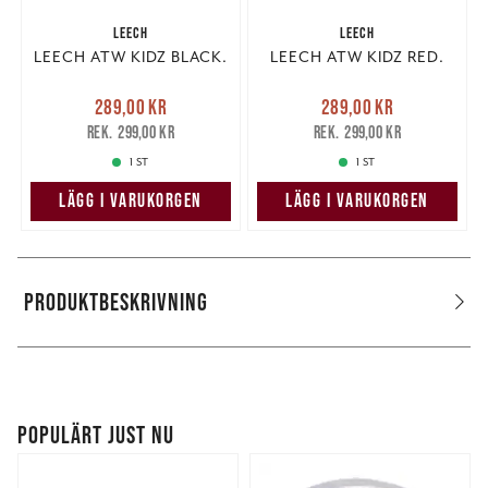
LEECH
LEECH
LEECH ATW KIDZ BLACK.
LEECH ATW KIDZ RED.
Nuvarande pris
:
Nuvarande pris
:
289,00 kr
289,00 kr
289,00 kr
Tidigare pris
:
289,00 kr
Tidigare pris
:
299,00 kr
299,00 kr
299,00 kr
299,00 kr
1 ST
1 ST
LÄGG I VARUKORGEN
LÄGG I VARUKORGEN
PRODUKTBESKRIVNING
POPULÄRT JUST NU