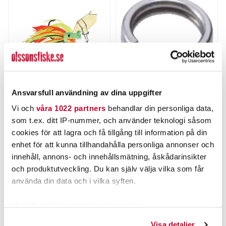
Ansvarsfull användning av dina uppgifter
THE PIG
BFT
Pig Hula Chatterbait 15g
BFT Fjäderringar Rostfri
Vi och
våra 1022 partners
behandlar din personliga data,
som t.ex. ditt IP-nummer, och använder teknologi såsom
Nuvarande pris
:
Nuvarande pris
:
75,00 kr
39,00 kr
75,00 kr
Tidigare pris
:
39,00 kr
Tidigare pris
:
cookies för att lagra och få tillgång till information på din
99,00 kr
49,00 kr
99,00 kr
49,00 kr
enhet för att kunna tillhandahålla personliga annonser och
FINNS I LAGER.
FINNS I LAGER.
innehåll, annons- och innehållsmätning, åskådarinsikter
och produktutveckling. Du kan själv välja vilka som får
LÄS MER
LÄS MER
använda din data och i vilka syften.
Med din tillåtelse skulle vi även vilja:
ANDRA TITTADE OCKSÅ PÅ
Samla in information om din geografiska plats som
Visa detaljer