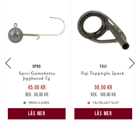
SPRO
FUJI
Spro/Gamakatsu
Fuji Toppögla 2pack.
Jigghuvud 7g
Nuvarande pris
:
Nuvarande pris
:
45,00 kr
59,00 kr
45,00 kr
Tidigare pris
:
59,00 kr
Tidigare pris
:
69,00 kr
169,00 kr
69,00 kr
169,00 kr
FINNS I LAGER.
TILLFÄLLIGT SLUT
LÄS MER
LÄS MER