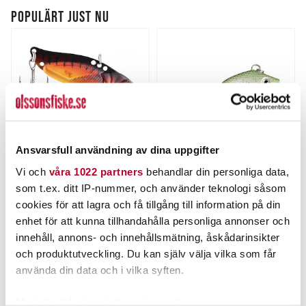
POPULÄRT JUST NU
Ansvarsfull användning av dina uppgifter
Vi och
våra 1022 partners
behandlar din personliga data,
STRIKE PRO
THE PIG
som t.ex. ditt IP-nummer, och använder teknologi såsom
Strike Pro Astro Vibe
Pig Jig Spin 15g
4,5cm.
cookies för att lagra och få tillgång till information på din
Nuvarande pris
:
Nuvarande pris
:
enhet för att kunna tillhandahålla personliga annonser och
99,00 kr
69,00 kr
99,00 kr
Tidigare pris
:
69,00 kr
Tidigare pris
:
innehåll, annons- och innehållsmätning, åskådarinsikter
129,00 kr
89,00 kr
129,00 kr
89,00 kr
och produktutveckling. Du kan själv välja vilka som får
FINNS I LAGER.
FINNS I LAGER.
använda din data och i vilka syften.
LÄS MER
LÄS MER
Med din tillåtelse skulle vi även vilja: