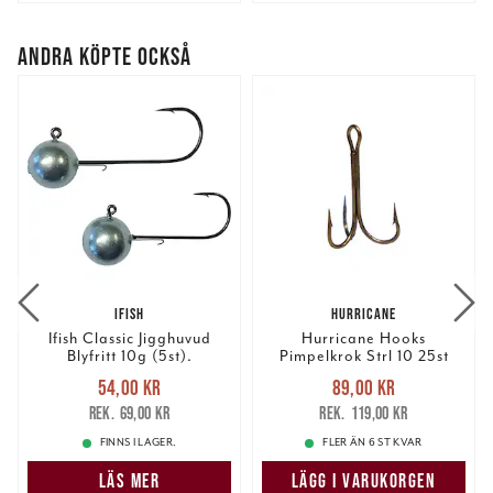
ANDRA KÖPTE OCKSÅ
IFISH
HURRICANE
Ifish Classic Jigghuvud
Hurricane Hooks
Blyfritt 10g (5st).
Pimpelkrok Strl 10 25st
Nuvarande pris
:
Nuvarande pris
:
54,00 kr
89,00 kr
54,00 kr
Tidigare pris
:
89,00 kr
Tidigare pris
:
69,00 kr
119,00 kr
69,00 kr
119,00 kr
FINNS I LAGER.
FLER ÄN 6 ST KVAR
LÄS MER
LÄGG I VARUKORGEN