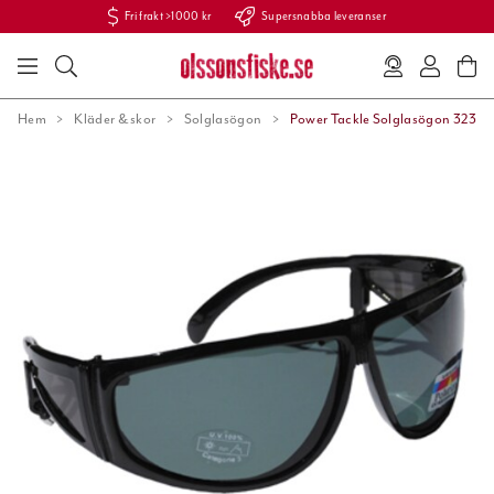
Fri frakt >1000 kr
Supersnabba leveranser
Hem
Kläder & skor
Solglasögon
Power Tackle Solglasögon 323 med