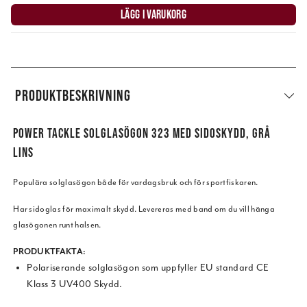
LÄGG I VARUKORG
PRODUKTBESKRIVNING
POWER TACKLE SOLGLASÖGON 323 MED SIDOSKYDD, GRÅ
LINS
Populära solglasögon både för vardagsbruk och för sportfiskaren.
Har sidoglas för maximalt skydd. Levereras med band om du vill hänga
glasögonen runt halsen.
PRODUKTFAKTA
:
Polariserande solglasögon som uppfyller EU standard CE
Klass 3 UV400 Skydd.