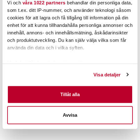
Vi och
våra 1022 partners
behandlar din personliga data,
som t.ex. ditt IP-nummer, och använder teknologi såsom
cookies för att lagra och få tillgång till information på din
enhet för att kunna tillhandahålla personliga annonser och
innehåll, annons- och innehållsmätning, åskådarinsikter
och produktutveckling. Du kan själv välja vilka som får
använda din data och i vilka syften.
Med din tillåtelse skulle vi även vilja:
Samla in information om din geografiska plats som
VISION
SKICKAS IDAG!
Visa detaljer
kan ha en noggrannhet på upp till flera meter
Vision Atom Vadarpaket
Superbrådis - Gå före i
med Känga
kön!.
Identifiera din enhet genom att aktivt skanna den för
Nuvarande pris
:
2 999,00 kr
specifika kännetecken (fingeravtryck)
Tillåt alla
2 999,00 kr
Tidigare pris
:
Pris
:
49,00 kr
49,00 kr
3 558,00 kr
Ta reda på mer om hur dina personliga uppgifter
3 558,00 kr
behandlas och ställ in dina preferenser i
detaljsektionen
.
FINNS I LAGER.
FLER ÄN 6 ST KVAR
Avvisa
Du kan ändra eller dra tillbaka ditt samtycke när som
LÄS MER
LÄGG I VARUKORGEN
helst från cookie-förklaringen.
Vi använder enhetsidentifierare för att anpassa innehållet