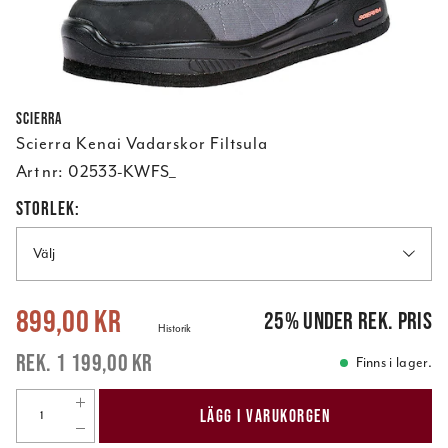
Scierra
Scierra Kenai Vadarskor Filtsula
Art nr:
02533-KWFS_
STORLEK:
Välj
Nuvarande pris
:
899,00 kr
Tidigare pris
:
1 199,00 kr
899,00 kr
25
%
under rek. pris
Historik
1 199,00 kr
Finns i lager.
LÄGG I VARUKORGEN