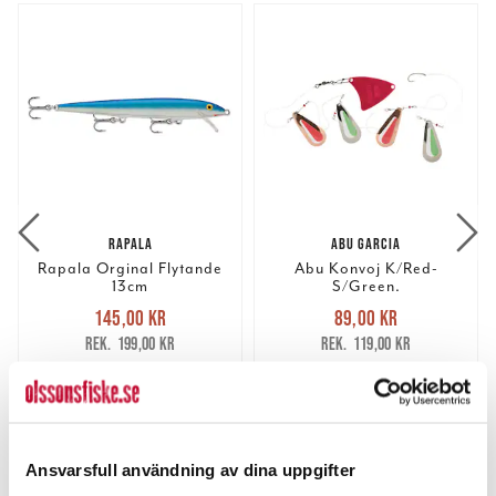
RAPALA
ABU GARCIA
Rapala Orginal Flytande
Abu Konvoj K/Red-
13cm
S/Green.
Nuvarande pris
:
Nuvarande pris
:
145,00 kr
89,00 kr
145,00 kr
Tidigare pris
:
89,00 kr
Tidigare pris
:
199,00 kr
119,00 kr
199,00 kr
119,00 kr
FINNS I LAGER.
FLER ÄN 6 ST KVAR
LÄS MER
LÄGG I VARUKORGEN
Ansvarsfull användning av dina uppgifter
ANDRA TITTADE OCKSÅ PÅ