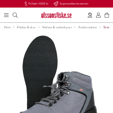
Fri frakt >1000 kr
Supersnabba leveranser
Hem
Kläder & skor
Vadare & vadarbyxor
Andasvadare
Scierr