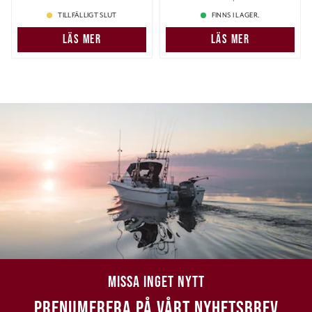
39,00 kr
TILLFÄLLIGT SLUT
FINNS I LAGER.
LÄS MER
LÄS MER
MISSA INGET NYTT
PRENUMERERA PÅ VÅRT NYHETSBREV