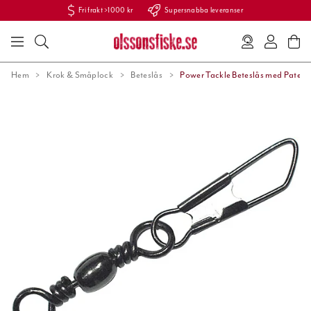
Fri frakt >1000 kr
Supersnabba leveranser
Hem
Krok & Småplock
Beteslås
Power Tackle Beteslås med Patent