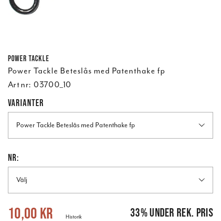
Power Tackle
Power Tackle Beteslås med Patenthake fp
Art nr:
03700_10
VARIANTER
Power Tackle Beteslås med Patenthake fp
NR:
Välj
Nuvarande pris
:
10,00 kr
Tidigare pris
:
15,00 kr
10,00 kr
33
%
under rek. pris
Historik