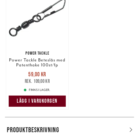
POWER TACKLE
Power Tackle Beteslås med
Patenthake 100st/fp
Nuvarande pris
:
59,00 kr
59,00 kr
Tidigare pris
:
109,00 kr
109,00 kr
FINNS I LAGER.
LÄGG I VARUKORGEN
PRODUKTBESKRIVNING