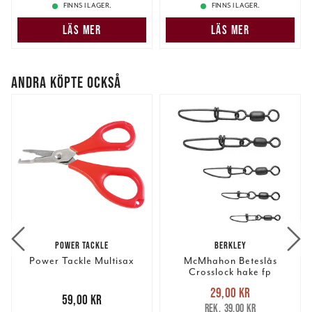
FINNS I LAGER.
FINNS I LAGER.
samlat in när du har använt deras tjänster.
LÄS MER
LÄS MER
ANDRA KÖPTE OCKSÅ
POWER TACKLE
BERKLEY
Power Tackle Multisax
McMhahon Beteslås
Crosslock hake fp
Nuvarande pris
:
29,00 kr
Pris
:
59,00 kr
59,00 kr
29,00 kr
Tidigare pris
:
39,00 kr