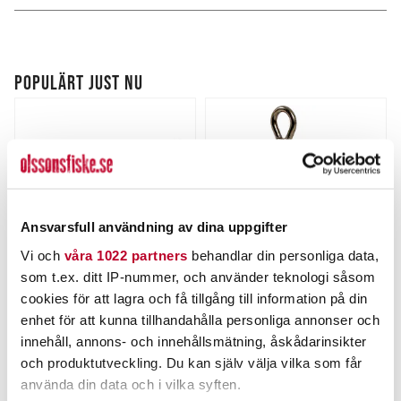
POPULÄRT JUST NU
Ansvarsfull användning av dina uppgifter
Vi och
våra 1022 partners
behandlar din personliga data,
som t.ex. ditt IP-nummer, och använder teknologi såsom
BOMBER
GAMAKATSU
cookies för att lagra och få tillgång till information på din
Bomber 24A
Gamakatsu TR13B 10st/fp.
enhet för att kunna tillhandahålla personliga annonser och
innehåll, annons- och innehållsmätning, åskådarinsikter
Nuvarande pris
:
Nuvarande pris
:
159,00 kr
159,00 kr
159,00 kr
Tidigare pris
:
159,00 kr
Tidigare pris
:
och produktutveckling. Du kan själv välja vilka som får
249,00 kr
249,00 kr
249,00 kr
249,00 kr
använda din data och i vilka syften.
FINNS I LAGER.
FINNS I LAGER.