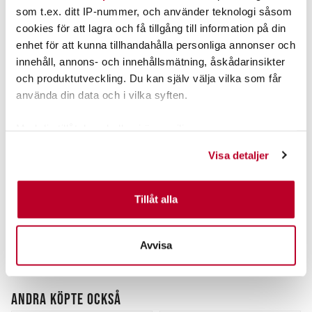
som t.ex. ditt IP-nummer, och använder teknologi såsom
cookies för att lagra och få tillgång till information på din
enhet för att kunna tillhandahålla personliga annonser och
innehåll, annons- och innehållsmätning, åskådarinsikter
och produktutveckling. Du kan själv välja vilka som får
använda din data och i vilka syften.
Med din tillåtelse skulle vi även vilja:
MIKADO
ABU GARCIA
Samla in information om din geografiska plats som
Visa detaljer
Mikado Sensual Baitholder
Abu Stor-Zigge 18g
kan ha en noggrannhet på upp till flera meter
10pcs.
Nuvarande pris
:
Identifiera din enhet genom att aktivt skanna den för
49,00 kr
Pris
:
25,00 kr
25,00 kr
49,00 kr
Tidigare pris
:
specifika kännetecken (fingeravtryck)
Tillåt alla
59,00 kr
59,00 kr
Ta reda på mer om hur dina personliga uppgifter
FINNS I LAGER.
FINNS I LAGER.
behandlas och ställ in dina preferenser i
detaljsektionen
.
Avvisa
LÄS MER
LÄS MER
Du kan ändra eller dra tillbaka ditt samtycke när som
helst från cookie-förklaringen.
ANDRA KÖPTE OCKSÅ
Vi använder enhetsidentifierare för att anpassa innehållet