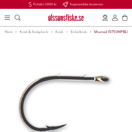
Fri frakt >1000 kr
Supersnabba leveranser
Hem
Krok & Småplock
Krok
Enkelkrok
Mustad 10750NPBLN.