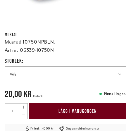
Mustad
Mustad 10750NPBLN.
Art nr:
06339-10750N
STORLEK:
Välj
Pris
:
20,00 kr
20,00 kr
Finns i lager.
Historik
LÄGG I VARUKORGEN
Fri frakt >1000 kr
Supersnabba leveranser