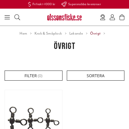
Fri frakt >1000 kr
Supersnabba leveranser
Hem
Krok & Småplock
Lekande
Övrigt
ÖVRIGT
FILTER
(
0
)
SORTERA