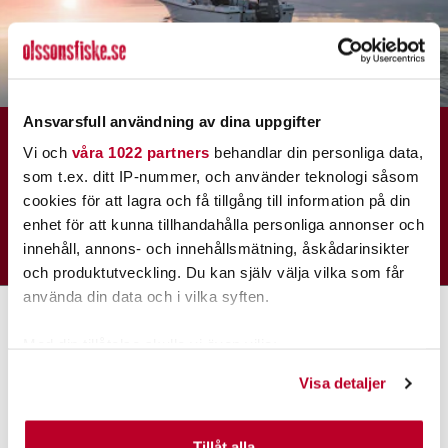
Ansvarsfull användning av dina uppgifter
MISSA INGET NYTT
Vi och
våra 1022 partners
behandlar din personliga data,
PRENUMERERA PÅ VÅRT NYHETSBREV
som t.ex. ditt IP-nummer, och använder teknologi såsom
cookies för att lagra och få tillgång till information på din
enhet för att kunna tillhandahålla personliga annonser och
SKICKA
innehåll, annons- och innehållsmätning, åskådarinsikter
och produktutveckling. Du kan själv välja vilka som får
använda din data och i vilka syften.
Med din tillåtelse skulle vi även vilja:
Samla in information om din geografiska plats som
Visa detaljer
KUNDTJÄNST
kan ha en noggrannhet på upp till flera meter
Identifiera din enhet genom att aktivt skanna den för
Kundservice
specifika kännetecken (fingeravtryck)
Tillåt alla