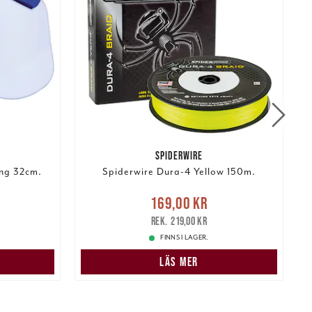
SPIDERWIRE
ing 32cm.
Spiderwire Dura-4 Yellow 150m.
:
Nuvarande pris
:
169,00 kr
259,00 kr
169,00 kr
Tidigare pris
:
219,00 kr
1
219,00 kr
FINNS I LAGER.
N
LÄS MER