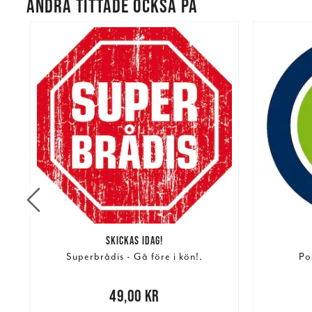
ANDRA TITTADE OCKSÅ PÅ
SKICKAS IDAG!
Superbrådis - Gå före i kön!.
Po
re
Pris
:
49,00 kr
49,00 kr
Pris
:
179