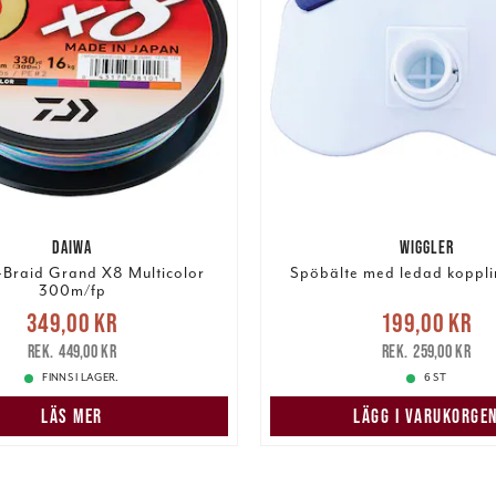
DAIWA
WIGGLER
-Braid Grand X8 Multicolor
Spöbälte med ledad koppl
300m/fp
Nuvarande pris
:
Nuvarande pris
349,00 kr
199,00 kr
r
Tidigare pris
:
449,00 kr
199,00 kr
Tidigare pris
:
449,00 kr
259,00 kr
FINNS I LAGER.
6 ST
LÄS MER
LÄGG I VARUKORGE