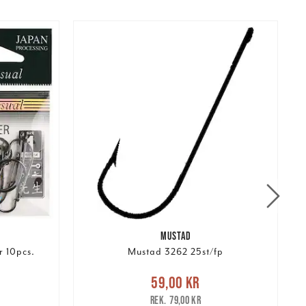
MUSTAD
r 10pcs.
Mustad 3262 25st/fp
Nuvarande pris
:
59,00 kr
Tidigare
N
59,00 kr
pris
:
79,00 kr
79,00 kr