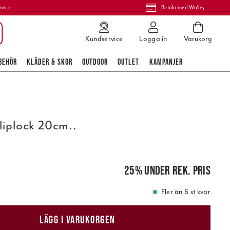
rvice
Betala med Walley
Kundservice
Logga in
Varukorg
BEHÖR
KLÄDER & SKOR
OUTDOOR
OUTLET
KAMPANJER
liplock 20cm..
is
:
105,00 kr
25
%
under rek. pris
Fler än 6 st kvar
LÄGG I VARUKORGEN