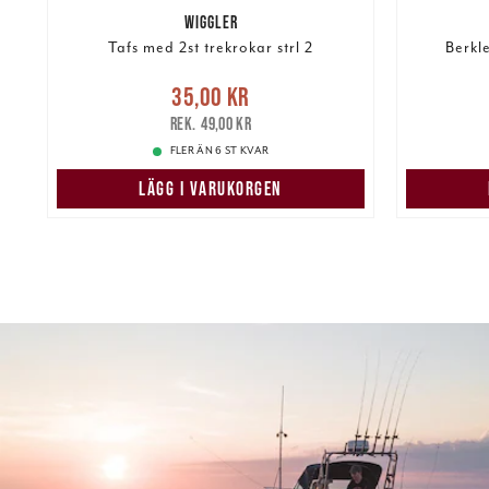
WIGGLER
Tafs med 2st trekrokar strl 2
Berkl
Nuvarande pris
:
35,00 kr
Tidigare
35,00 kr
pris
:
49,00 kr
249,00 k
49,00 kr
FLER ÄN 6 ST KVAR
LÄGG I VARUKORGEN