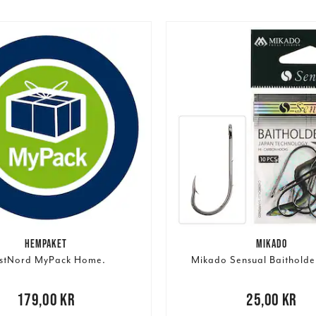
HEMPAKET
MIKADO
stNord MyPack Home.
Mikado Sensual Baitholde
,00 kr
179,00 kr
Pris
:
25,00 kr
25,00 kr