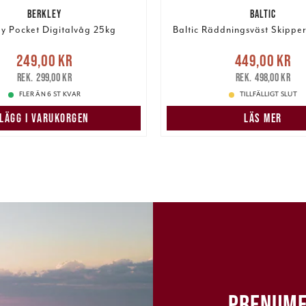
BERKLEY
BALTIC
ey Pocket Digitalvåg 25kg
Baltic Räddningsväst Skipper
Nuvarande pris
:
Nuvarande pris
249,00 kr
449,00 kr
r
Tidigare pris
:
299,00 kr
449,00 kr
Tidigare pris
:
299,00 kr
498,00 kr
FLER ÄN 6 ST KVAR
TILLFÄLLIGT SLUT
LÄGG I VARUKORGEN
LÄS MER
PRENUME