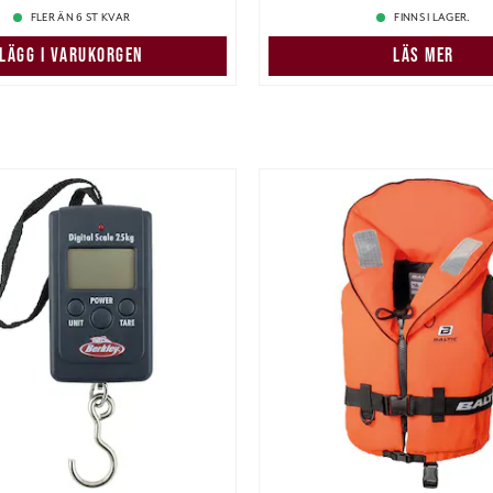
FLER ÄN 6 ST KVAR
FINNS I LAGER.
LÄGG I VARUKORGEN
LÄS MER