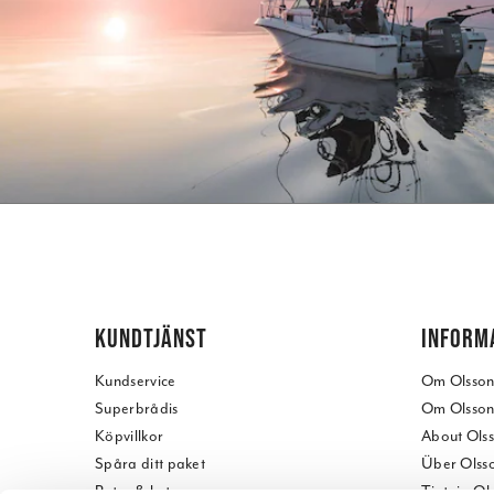
KUNDTJÄNST
INFORM
Kundservice
Om Olssons
Superbrådis
Om Olssons
Köpvillkor
About Olss
Spåra ditt paket
Über Olsso
Retur & byte
Tietoja Ol