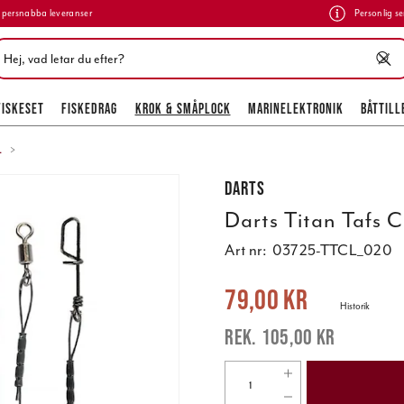
persnabba leveranser
Personlig se
FISKESET
FISKEDRAG
KROK & SMÅPLOCK
MARINELEKTRONIK
BÅTTILL
.
Darts
Darts Titan Tafs C
Art nr:
03725-TTCL_020
Nuvarande pris
:
79,00 kr
Tidigare pr
79,00 kr
Historik
105,00 kr