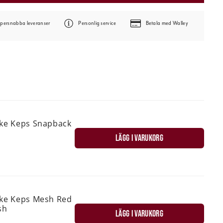
persnabba leveranser
Personlig service
Betala med Walley
ske Keps Snapback
LÄGG I VARUKORG
ske Keps Mesh Red
sh
LÄGG I VARUKORG