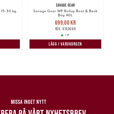
SAVAGE GEAR
 15-30 kg.
Savage Gear WP Rollup Boat & Bank
Bag 40L
:
Nuvarande pris
:
699,00 kr
P
498,00 kr
699,00 kr
Tidigare pris
:
819,00 kr
819,00 kr
1 ST
LÄGG I VARUKORGEN
MISSA INGET NYTT
RERA PÅ VÅRT NYHETSBREV