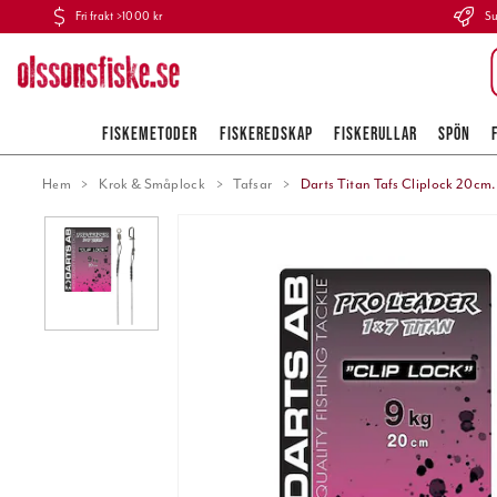
Fri frakt >1000 kr
Su
FISKEMETODER
FISKEREDSKAP
FISKERULLAR
SPÖN
Hem
Krok & Småplock
Tafsar
Darts Titan Tafs Cliplock 20cm.