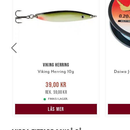
VIKING HERRING
Viking Herring 10g
Daiwa J
re
Nuvarande pris
:
39,00 kr
Tidigare
39,00 kr
pris
:
59,00 kr
349,00 k
59,00 kr
FINNS I LAGER.
LÄS MER