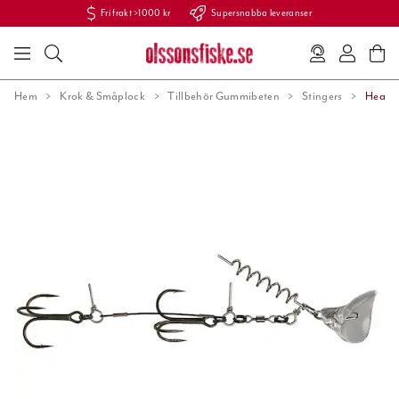
Fri frakt >1000 kr
Supersnabba leveranser
Hem
Krok & Småplock
Tillbehör Gummibeten
Stingers
Headba