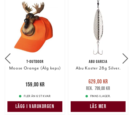
T-OUTDOOR
ABU GARCIA
Moose Orange (Älg keps)
Abu Koster 28g Silver.
Nuvarande pris
:
629,00 kr
Pris
:
159,00 kr
159,00 kr
629,00 kr
Tidigare pris
:
799,00 kr
799,00 kr
FLER ÄN 6 ST KVAR
FINNS I LAGER.
LÄGG I VARUKORGEN
LÄS MER