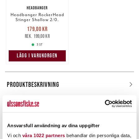
HEADBANGER
Headbanger RockerHead
Stinger Shallow 2/0.
Nuvarande pris
:
179,00 kr
179,00 kr
Tidigare pris
:
199,00 kr
199,00 kr
3 ST
LÄGG I VARUKORGEN
PRODUKTBESKRIVNING
POPULÄRT JUST NU
Ansvarsfull användning av dina uppgifter
40%
Vi och
våra 1022 partners
behandlar din personliga data,