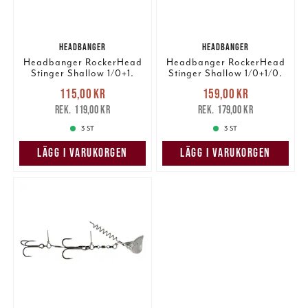
HEADBANGER
HEADBANGER
Headbanger RockerHead
Headbanger RockerHead
Stinger Shallow 1/0+1.
Stinger Shallow 1/0+1/0.
Nuvarande pris
:
Nuvarande pris
:
115,00 kr
159,00 kr
115,00 kr
Tidigare pris
:
159,00 kr
Tidigare pris
:
119,00 kr
179,00 kr
119,00 kr
179,00 kr
3 ST
3 ST
LÄGG I VARUKORGEN
LÄGG I VARUKORGEN