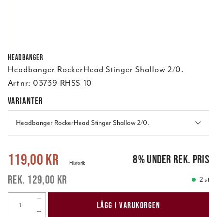
Headbanger
Headbanger RockerHead Stinger Shallow 2/0.
Art nr:
03739-RHSS_10
VARIANTER
Headbanger RockerHead Stinger Shallow 2/0.
Nuvarande pris
:
119,00 kr
Tidigare pris
:
129,00 kr
119,00 kr
8
%
under rek. pris
Historik
129,00 kr
2 st
LÄGG I VARUKORGEN