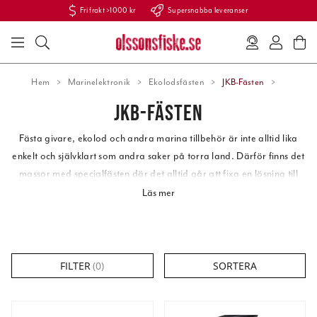
Fri frakt >1000 kr
Supersnabba leveranser
Hem
Marinelektronik
Ekolodsfästen
JKB-Fästen
JKB-FÄSTEN
Fästa givare, ekolod och andra marina tillbehör
är inte alltid lika
enkelt och självklart som andra saker på torra land. Därför finns det
massor med specialfästen där det alltid går att fixa en lösning till
din båt på ett eller annat sätt.
Läs mer
Ekolodsfästen
finns från
RAM Mounts
som har ett system med kulor i
olika storlekar som klarar av olika vikter. På dessa kulor kan du
sedan klämma fast alla möjliga olika fästen och armar. Det är inte
FILTER
(
0
)
SORTERA
bara ekolod du kan fästa med RAM Mounts utan det finns
mobilfästen
, givarfästen för
kayaker
,
spöhållare
eller
betesbord
. Vi
har kulstorlekar
B
,
C
och
D
kulor som passar till allt.