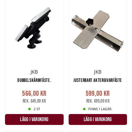
Har du mer frågor tveka inte att höra av dig till vår
kundservice
!
JKB
JKB
DUBBELSKÄRMFÄSTE.
JUSTERBART AKTERGIVARFÄSTE
566,00 kr
599,00 kr
Rek. 645,00 kr
Rek. 695,00 kr
2 ST
FINNS I LAGER.
LÄGG I VARUKORG
LÄGG I VARUKORG