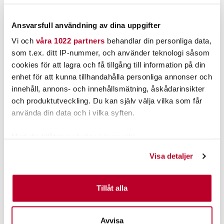
LÄGG I VARUKORG
LÄGG I VARUKORG
Ansvarsfull användning av dina uppgifter
Vi och
våra 1022 partners
behandlar din personliga data,
som t.ex. ditt IP-nummer, och använder teknologi såsom
cookies för att lagra och få tillgång till information på din
enhet för att kunna tillhandahålla personliga annonser och
innehåll, annons- och innehållsmätning, åskådarinsikter
och produktutveckling. Du kan själv välja vilka som får
använda din data och i vilka syften.
Med din tillåtelse skulle vi även vilja:
Samla in information om din geografiska plats som
Visa detaljer
JKB
JKB
kan ha en noggrannhet på upp till flera meter
Identifiera din enhet genom att aktivt skanna den för
VERTIKALRÖR 130CM
FÖRLÄNGNINGSARM 60CM
(SPECIALLÄNGD)
specifika kännetecken (fingeravtryck)
Tillåt alla
Ta reda på mer om hur dina personliga uppgifter
499,00 kr
399,00 kr
behandlas och ställ in dina preferenser i
detaljsektionen
.
Rek. 449,00 kr
Avvisa