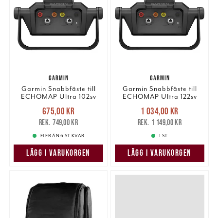
GARMIN
GARMIN
Garmin Snabbfäste till
Garmin Snabbfäste till
ECHOMAP Ultra 102sv
ECHOMAP Ultra 122sv
Nuvarande pris
:
Nuvarande pris
:
675,00 kr
1 034,00 kr
675,00 kr
Tidigare pris
:
1 034,00 kr
Tidigare pris
:
749,00 kr
1 149,00 kr
749,00 kr
1 149,00 kr
FLER ÄN 6 ST KVAR
1 ST
LÄGG I VARUKORGEN
LÄGG I VARUKORGEN