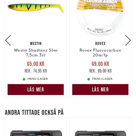
WESTIN
ROVEX
Westin Shadteez Slim
Rovex Fluorocarbon
7,5cm 3st
20m/fp
Nuvarande pris
:
Nuvarande pris
:
65,00 kr
69,00 kr
65,00 kr
Tidigare pris
:
69,00 kr
Tidigare pris
:
74,95 kr
89,00 kr
74,95 kr
89,00 kr
FINNS I LAGER.
FINNS I LAGER.
LÄS MER
LÄS MER
ANDRA TITTADE OCKSÅ PÅ