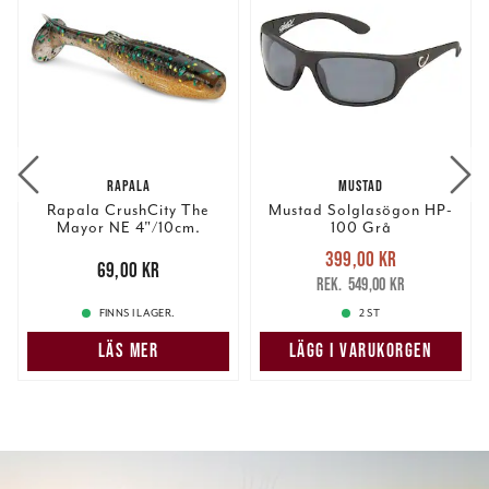
RAPALA
MUSTAD
Rapala CrushCity The
Mustad Solglasögon HP-
Mayor NE 4"/10cm.
100 Grå
Nuvarande pris
:
399,00 kr
Pris
:
69,00 kr
69,00 kr
399,00 kr
Tidigare pris
:
549,00 kr
549,00 kr
FINNS I LAGER.
2 ST
LÄS MER
LÄGG I VARUKORGEN