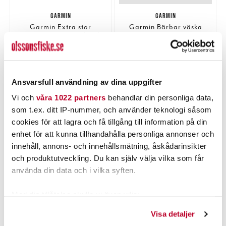
GARMIN
GARMIN
Garmin Extra stor
Garmin Bärbar väska
bärväska och bas (BV*)
special
Nuvarande pris
:
Nuvarande pris
:
1 699,00 kr
449,00 kr
1 699,00 kr
Tidigare pris
:
449,00 kr
Tidigare pris
:
2 399,00 kr
795,00 kr
2 399,00 kr
795,00 kr
BESTÄLLNINGSVARA
FLER ÄN 6 ST KVAR
Ansvarsfull användning av dina uppgifter
LÄGG I VARUKORGEN
LÄGG I VARUKORGEN
Vi och
våra 1022 partners
behandlar din personliga data,
som t.ex. ditt IP-nummer, och använder teknologi såsom
cookies för att lagra och få tillgång till information på din
enhet för att kunna tillhandahålla personliga annonser och
innehåll, annons- och innehållsmätning, åskådarinsikter
och produktutveckling. Du kan själv välja vilka som får
använda din data och i vilka syften.
Med din tillåtelse skulle vi även vilja:
Samla in information om din geografiska plats som
Visa detaljer
kan ha en noggrannhet på upp till flera meter
GARMIN
GARMIN