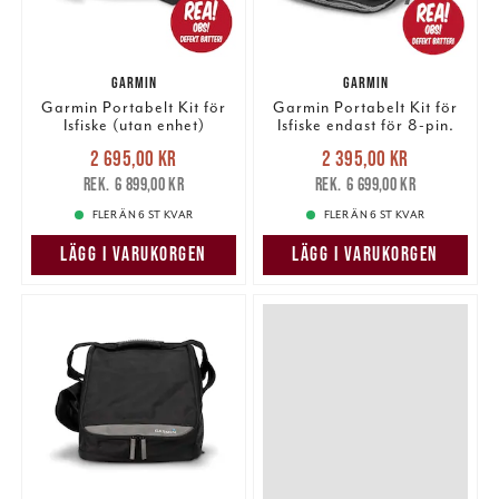
GARMIN
GARMIN
Garmin Portabelt Kit för
Garmin Portabelt Kit för
Isfiske (utan enhet)
Isfiske endast för 8-pin.
Nuvarande pris
:
Nuvarande pris
:
2 695,00 kr
2 395,00 kr
2 695,00 kr
Tidigare pris
:
2 395,00 kr
Tidigare pris
:
6 899,00 kr
6 699,00 kr
6 899,00 kr
6 699,00 kr
FLER ÄN 6 ST KVAR
FLER ÄN 6 ST KVAR
LÄGG I VARUKORGEN
LÄGG I VARUKORGEN