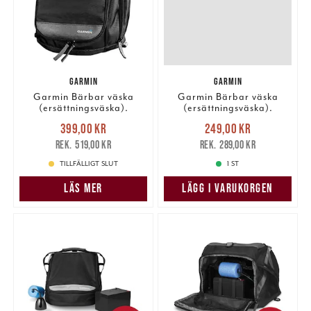
GARMIN
GARMIN
Garmin Bärbar väska
Garmin Bärbar väska
(ersättningsväska).
(ersättningsväska).
Nuvarande pris
:
Nuvarande pris
:
399,00 kr
249,00 kr
399,00 kr
Tidigare pris
:
249,00 kr
Tidigare pris
:
519,00 kr
289,00 kr
519,00 kr
289,00 kr
TILLFÄLLIGT SLUT
1 ST
LÄS MER
LÄGG I VARUKORGEN