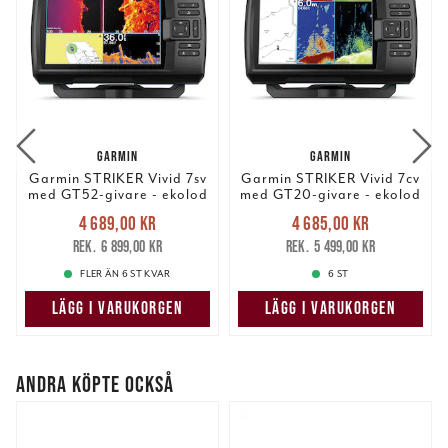
GARMIN
GARMIN
Garmin STRIKER Vivid 7sv
Garmin STRIKER Vivid 7cv
med GT52-givare - ekolod
med GT20-givare - ekolod
Nuvarande pris
:
Nuvarande pris
:
4 689,00 kr
4 685,00 kr
4 689,00 kr
Tidigare pris
:
4 685,00 kr
Tidigare pris
:
6 899,00 kr
5 499,00 kr
6 899,00 kr
5 499,00 kr
FLER ÄN 6 ST KVAR
6 ST
LÄGG I VARUKORGEN
LÄGG I VARUKORGEN
ANDRA KÖPTE OCKSÅ