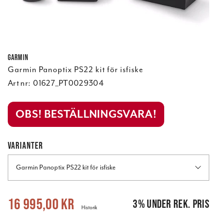
Garmin
Garmin Panoptix PS22 kit för isfiske
Art nr:
01627_PT0029304
OBS! BESTÄLLNINGSVARA!
VARIANTER
Garmin Panoptix PS22 kit för isfiske
Nuvarande pris
:
16 995,00 kr
Tidigare pris
:
17 449,00 kr
16 995,00 kr
3
%
under rek. pris
Historik