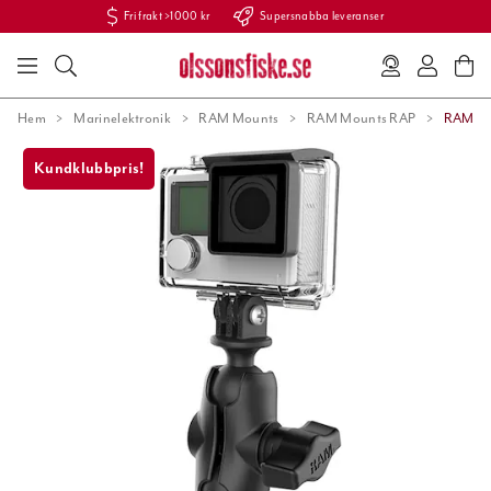
Fri frakt >1000 kr
Supersnabba leveranser
Hem
Marinelektronik
RAM Mounts
RAM Mounts RAP
RAM RA
Kundklubbpris!