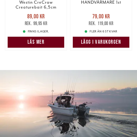
Westin CreCraw
HANDVÄRMARE 1st
Creaturebait 6,5cm
Nuvarande pris
:
Nuvarande pris
:
89,00 kr
79,00 kr
89,00 kr
Tidigare pris
:
79,00 kr
Tidigare pris
:
99,95 kr
119,00 kr
99,95 kr
119,00 kr
FINNS I LAGER.
FLER ÄN 6 ST KVAR
LÄS MER
LÄGG I VARUKORGEN