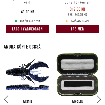
kön!.
panel för batteri
Nuvarande pris
:
319,00 kr
Pris
:
49,00 kr
49,00 kr
319,00 kr
Tidigare pris
:
340,00 kr
340,00 kr
FLER ÄN 6 ST KVAR
TILLFÄLLIGT SLUT
LÄGG I VARUKORGEN
LÄS MER
ANDRA KÖPTE OCKSÅ
WESTIN
WIGGLER