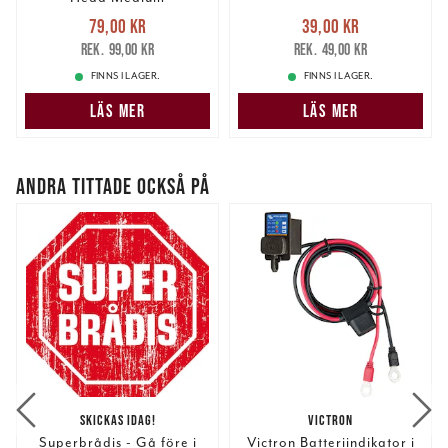
Nuvarande pris
:
Nuvarande pris
:
79,00 kr
39,00 kr
79,00 kr
Tidigare pris
:
39,00 kr
Tidigare pris
:
99,00 kr
49,00 kr
99,00 kr
49,00 kr
FINNS I LAGER.
FINNS I LAGER.
LÄS MER
LÄS MER
ANDRA TITTADE OCKSÅ PÅ
SKICKAS IDAG!
VICTRON
Superbrådis - Gå före i
Victron Batteriindikator i