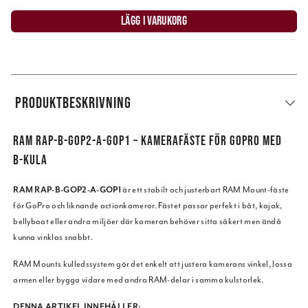
LÄGG I VARUKORG
PRODUKTBESKRIVNING
RAM RAP-B-GOP2-A-GOP1 – KAMERAFÄSTE FÖR GOPRO MED
B-KULA
RAM RAP-B-GOP2-A-GOP1
är ett stabilt och justerbart RAM Mount-fäste
för GoPro och liknande actionkameror. Fästet passar perfekt i båt, kajak,
bellyboat eller andra miljöer där kameran behöver sitta säkert men ändå
kunna vinklas snabbt.
RAM Mounts kulledssystem gör det enkelt att justera kamerans vinkel, lossa
armen eller bygga vidare med andra RAM-delar i samma kulstorlek.
DENNA ARTIKEL INNEHÅLLER: