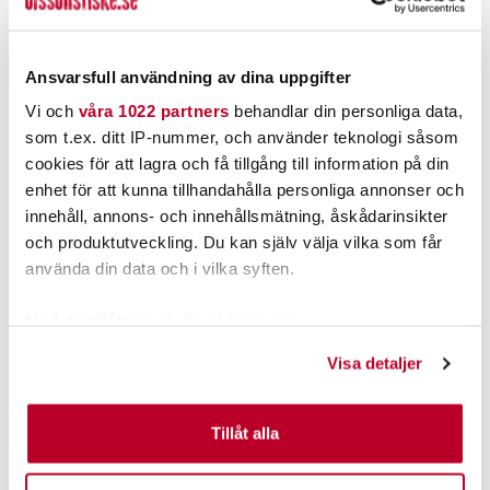
Ansvarsfull användning av dina uppgifter
Vi och
våra 1022 partners
behandlar din personliga data,
som t.ex. ditt IP-nummer, och använder teknologi såsom
cookies för att lagra och få tillgång till information på din
enhet för att kunna tillhandahålla personliga annonser och
innehåll, annons- och innehållsmätning, åskådarinsikter
och produktutveckling. Du kan själv välja vilka som får
använda din data och i vilka syften.
Med din tillåtelse skulle vi även vilja:
Samla in information om din geografiska plats som
Visa detaljer
kan ha en noggrannhet på upp till flera meter
Identifiera din enhet genom att aktivt skanna den för
specifika kännetecken (fingeravtryck)
Tillåt alla
Ta reda på mer om hur dina personliga uppgifter
behandlas och ställ in dina preferenser i
detaljsektionen
.