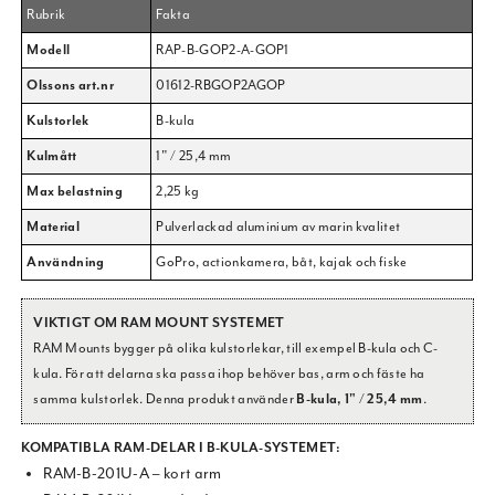
Rubrik
Fakta
Modell
RAP-B-GOP2-A-GOP1
Olssons art.nr
01612-RBGOP2AGOP
Kulstorlek
B-kula
Kulmått
1" / 25,4 mm
Max belastning
2,25 kg
Material
Pulverlackad aluminium av marin kvalitet
Användning
GoPro, actionkamera, båt, kajak och fiske
VIKTIGT OM RAM MOUNT SYSTEMET
RAM Mounts bygger på olika kulstorlekar, till exempel B-kula och C-
kula. För att delarna ska passa ihop behöver bas, arm och fäste ha
samma kulstorlek. Denna produkt använder
B-kula, 1" / 25,4 mm
.
KOMPATIBLA RAM-DELAR I B-KULA-SYSTEMET:
RAM-B-201U-A – kort arm