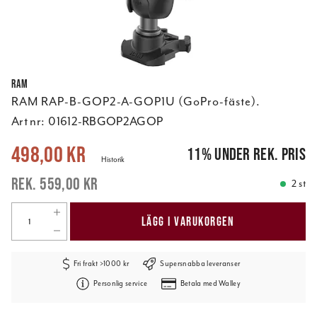
RAM
RAM RAP-B-GOP2-A-GOP1U (GoPro-fäste).
Art nr:
01612-RBGOP2AGOP
Nuvarande pris
:
498,00 kr
Tidigare pris
:
559,00 kr
498,00 kr
11
%
under rek. pris
Historik
559,00 kr
2 st
LÄGG I VARUKORGEN
Fri frakt >1000 kr
Supersnabba leveranser
Personlig service
Betala med Walley