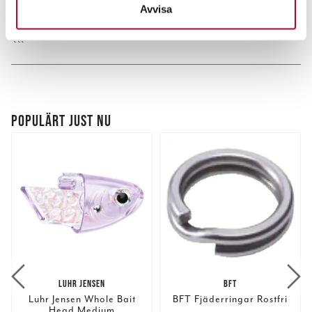
Avvisa
Du kan ändra eller dra tillbaka ditt samtycke när som
helst från cookie-förklaringen.
```
Vi använder enhetsidentifierare för att anpassa innehållet
och annonserna till användarna, tillhandahålla funktioner
för sociala medier och analysera vår trafik. Vi
vidarebefordrar även sådana identifierare och annan
POPULÄRT JUST NU
information från din enhet till de sociala medier och
annons- och analysföretag som vi samarbetar med.
Dessa kan i sin tur kombinera informationen med annan
information som du har tillhandahållit eller som de har
samlat in när du har använt deras tjänster.
LUHR JENSEN
BFT
Luhr Jensen Whole Bait
BFT Fjäderringar Rostfri
Head Medium