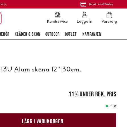
rvice
Betala med Walley
Kundservice
Logga in
Varukorg
BEHÖR
KLÄDER & SKOR
OUTDOOR
OUTLET
KAMPANJER
3U Alum skena 12" 30cm.
3
pris
:
509,00 kr
11
%
under rek. pris
4 st
LÄGG I VARUKORGEN