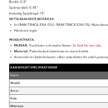
Bredd: 0,9"
Spårtjocklek: 0,43"
Invändig Spårlängd: 13"
DETTA RAM-FÄSTE BESTÅR AV:
1st (RAM-TRACK-EXA-13U) /RAM-TRACK-EXA-13U Alum skena
Hårdvara ingår
PRODUKTFAKTA:
PASSAR:
Track kulor och andra fästen.
Se länk för mer info.
Material
: Pulverlackad aluminium av marin kvalité.
Armvredet är fjäderbelastat, vilket underlättar för enkel juster
RAM MOUNT SPECIFIKATIONER
Rubrik
Modell
Art.nr
Kula
Mått kula