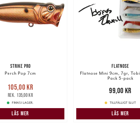
STRIKE PRO
FLATNOSE
Perch Pop 7cm
Flatnose Mini 9cm, 7gr, Tob
Pack 5-pack
Nuvarande pris
:
105,00 kr
Pris
:
99,00 kr
99,00 kr
r
Tidigare pris
:
135,00 kr
135,00 kr
FINNS I LAGER.
TILLFÄLLIGT SLUT
LÄS MER
LÄS MER