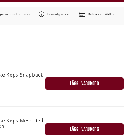
persnabba leveranser
Personlig service
Betala med Walley
ske Keps Snapback
LÄGG I VARUKORG
ske Keps Mesh Red
sh
LÄGG I VARUKORG