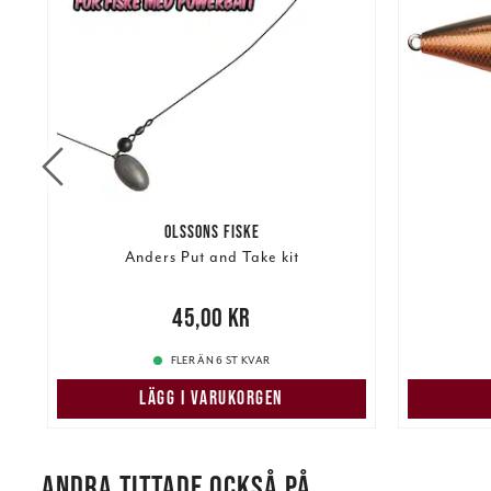
OLSSONS FISKE
Anders Put and Take kit
re
Pris
:
45,00 kr
45,00 kr
105,00 k
FLER ÄN 6 ST KVAR
LÄGG I VARUKORGEN
ANDRA TITTADE OCKSÅ PÅ