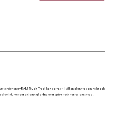
mversionen av RAM Tough-Track kan borras till vilken plan yta som helst och
de aluminiumet ger en jämn glidning över spåret och korrosionsskydd.