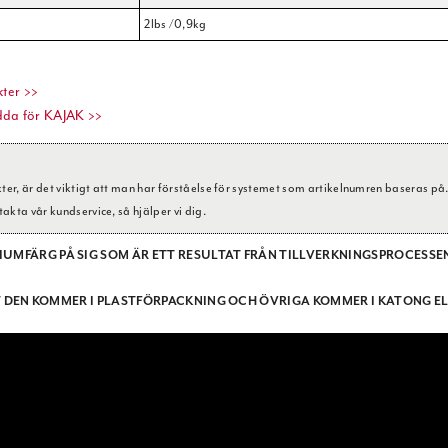
2lbs /0,9kg
ter >>
dda för KAJAK >>
, är det viktigt att man har förståelse för systemet som artikelnumren baseras på. A
takta vår kundservice, så hjälper vi dig.
MFÄRG PÅ SIG SOM ÄR ETT RESULTAT FRÅN TILLVERKNINGSPROCESSEN
TT DEN KOMMER I PLASTFÖRPACKNING OCH ÖVRIGA KOMMER I KATONG E