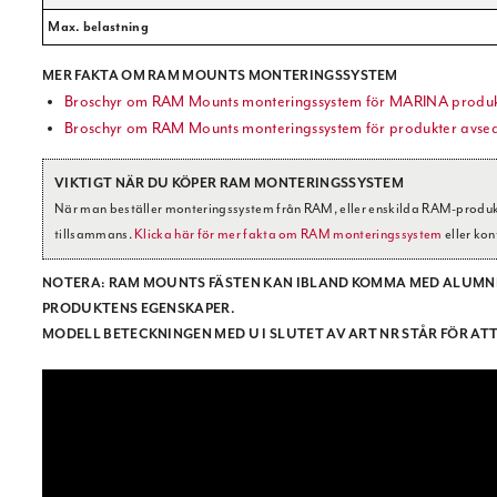
Max. belastning
MER FAKTA OM RAM MOUNTS MONTERINGSSYSTEM
Broschyr om RAM Mounts monteringssystem för MARINA produk
Broschyr om RAM Mounts monteringssystem för produkter avse
VIKTIGT NÄR DU KÖPER RAM MONTERINGSSYSTEM
När man beställer monteringssystem från RAM, eller enskilda RAM-produkter
tillsammans.
Klicka här för mer fakta om RAM monteringssystem
eller kon
NOTERA:
RAM MOUNTS FÄSTEN KAN IBLAND KOMMA MED ALUMNIU
PRODUKTENS EGENSKAPER.
MODELL BETECKNINGEN MED U I SLUTET AV ART NR STÅR FÖR A