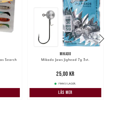
MIKADO
ias Search
Mikado Jaws Jighead 7g 3st.
Pris
:
25,00 kr
25,00 kr
1
FINNS I LAGER.
LÄS MER