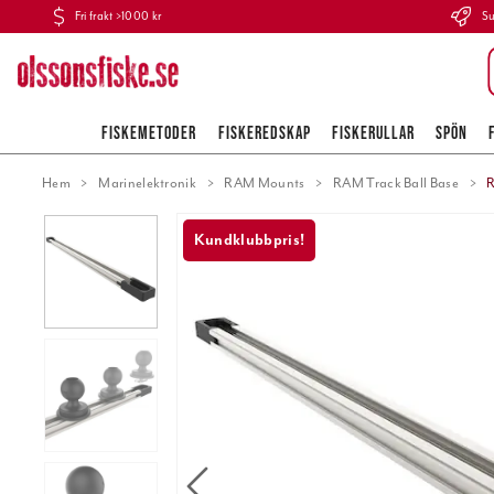
Fri frakt >1000 kr
Su
FISKEMETODER
FISKEREDSKAP
FISKERULLAR
SPÖN
Hem
Marinelektronik
RAM Mounts
RAM Track Ball Base
R
Kundklubbpris!