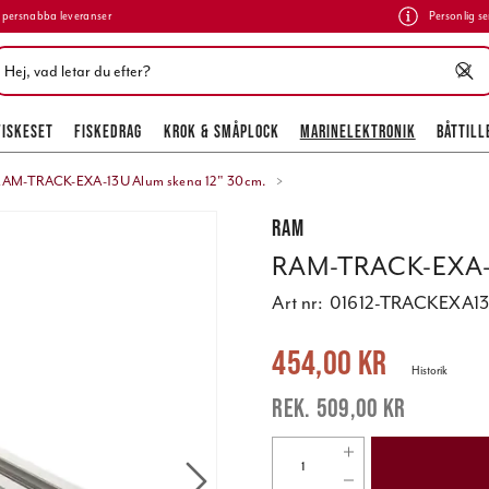
persnabba leveranser
Personlig se
FISKESET
FISKEDRAG
KROK & SMÅPLOCK
MARINELEKTRONIK
BÅTTILL
AM-TRACK-EXA-13U Alum skena 12" 30cm.
RAM
RAM-TRACK-EXA-1
Art nr:
01612-TRACKEXA1
Nuvarande pris
:
454,00 kr
Tidigare 
454,00 kr
Historik
509,00 kr