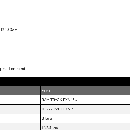
 12" 30cm
ing med en hand.
Fakta
RAM-TRACK-EXA-13U
01612-TRACKEXA13
B-kula
1"/2,54cm