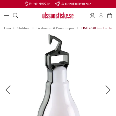
Fri frakt >1000 kr
Supersnabba leveranser
Hem
Outdoor
Ficklampor & Pannlampor
IFISH COB 2-i-1 Lanterna