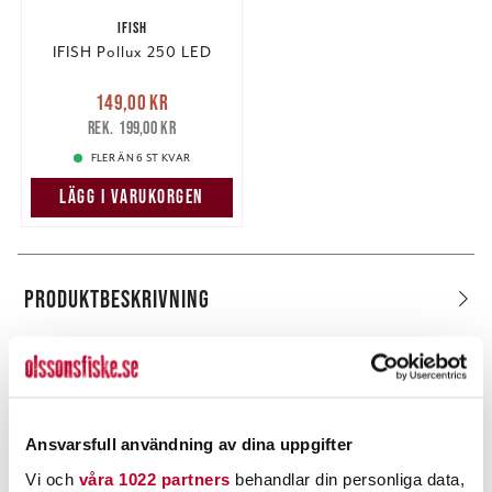
IFISH
IFISH Pollux 250 LED
Nuvarande pris
:
149,00 kr
149,00 kr
Tidigare pris
:
199,00 kr
199,00 kr
FLER ÄN 6 ST KVAR
LÄGG I VARUKORGEN
PRODUKTBESKRIVNING
POPULÄRT JUST NU
Ansvarsfull användning av dina uppgifter
Vi och
våra 1022 partners
behandlar din personliga data,