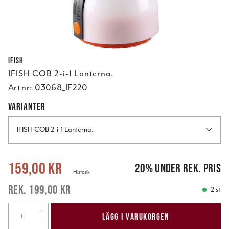
Ifish
IFISH COB 2-i-1 Lanterna.
Art nr:
03068_IF220
VARIANTER
IFISH COB 2-i-1 Lanterna.
Nuvarande pris
:
159,00 kr
Tidigare pris
:
199,00 kr
159,00 kr
20
%
under rek. pris
Historik
199,00 kr
2 st
LÄGG I VARUKORGEN