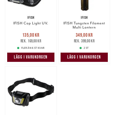
IFISH
IFISH
IFISH Cap Light UV.
IFISH Tungsten Filament
Multi Lantern
Nuvarande pris
:
Nuvarande pris
:
135,00 kr
349,00 kr
135,00 kr
Tidigare pris
:
349,00 kr
Tidigare pris
:
169,00 kr
399,00 kr
169,00 kr
399,00 kr
FLER ÄN 6 ST KVAR
2 ST
LÄGG I VARUKORGEN
LÄGG I VARUKORGEN