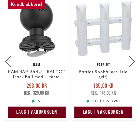
Kundklubbpris!
RAM
PATRIOT
RAM RAP-354U-TRA1 ''C''
Patriot Spöhållare Trio
Track Ball med T-fäste.
(vit)
Nuvarande pris
:
Nuvarande pris
:
293,00 kr
135,00 kr
293,00 kr
Tidigare pris
:
135,00 kr
Tidigare pris
:
329,00 kr
143,00 kr
329,00 kr
143,00 kr
1 ST
FLER ÄN 6 ST KVAR
LÄGG I VARUKORGEN
LÄGG I VARUKORGEN