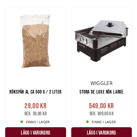
Vill du ha tips på hur du röker rätt, spana in Stora Rökguiden hos
Landleys Kök >>
WIGGLER
RÖKSPÅN AL CA 500 G / 2 LITER
STORA DE LUXE RÖK LARGE
29,00 kr
549,00 kr
Rek. 39,00 kr
Rek. 899,00 kr
FINNS I LAGER.
FINNS I LAGER.
LÄGG I VARUKORG
LÄGG I VARUKORG