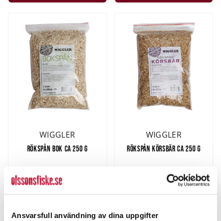
WIGGLER
WIGGLER
RÖKSPÅN BOK CA 250 G
RÖKSPÅN KÖRSBÄR CA 250 G
25,00 kr
32,00 kr
Rek. 39,00 kr
Rek. 39,00 kr
FINNS I LAGER.
2 ST
LÄGG I VARUKORG
LÄGG I VARUKORG
Ansvarsfull användning av dina uppgifter