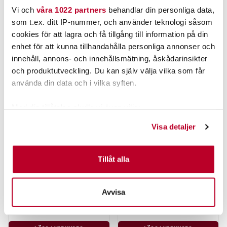
Vi och
våra 1022 partners
behandlar din personliga data,
som t.ex. ditt IP-nummer, och använder teknologi såsom
6%
6%
cookies för att lagra och få tillgång till information på din
enhet för att kunna tillhandahålla personliga annonser och
innehåll, annons- och innehållsmätning, åskådarinsikter
och produktutveckling. Du kan själv välja vilka som får
använda din data och i vilka syften.
Med din tillåtelse skulle vi även vilja:
Samla in information om din geografiska plats som
Visa detaljer
kan ha en noggrannhet på upp till flera meter
MUSTANG
MUSTANG
Identifiera din enhet genom att aktivt skanna den för
MUSTANG ELEKTRISKTUBRÖK
MUSTANG GASRÖKARE TENO (#9).
specifika kännetecken (fingeravtryck)
Tillåt alla
1100W
Ta reda på mer om hur dina personliga uppgifter
657,06 kr
4.319,30 kr
behandlas och ställ in dina preferenser i
detaljsektionen
.
Avvisa
Du kan ändra eller dra tillbaka ditt samtycke när som
Rek. 795,00 kr
Rek. 4.995,00 kr
helst från cookie-förklaringen.
FINNS I LAGER.
FINNS I LAGER.