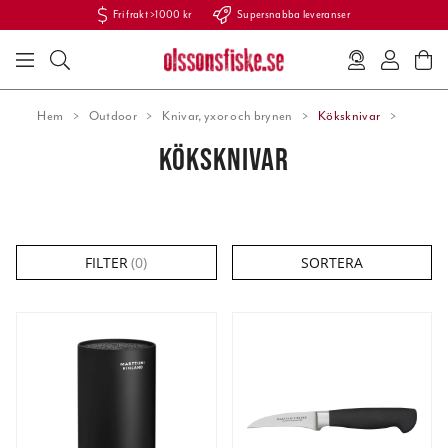
Fri frakt >1000 kr
Supersnabba leveranser
Hem
Outdoor
Knivar, yxor och brynen
Köksknivar
KÖKSKNIVAR
FILTER
(
0
)
SORTERA