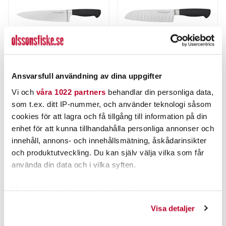
Ansvarsfull användning av dina uppgifter
MARTTIINI
MARTTIINI
Vi och
våra 1022 partners
behandlar din personliga data,
MARTTIINI KIDE KOCK KNIV
MARTTIINI KIDE SANTOKU KNIV
som t.ex. ditt IP-nummer, och använder teknologi såsom
21CM.
18CM.
cookies för att lagra och få tillgång till information på din
enhet för att kunna tillhandahålla personliga annonser och
549,00 kr
499,00 kr
innehåll, annons- och innehållsmätning, åskådarinsikter
Rek. 669,00 kr
Rek. 669,00 kr
och produktutveckling. Du kan själv välja vilka som får
2 ST
1 ST
använda din data och i vilka syften.
LÄGG I VARUKORG
LÄGG I VARUKORG
Med din tillåtelse skulle vi även vilja:
Samla in information om din geografiska plats som
Visa detaljer
kan ha en noggrannhet på upp till flera meter