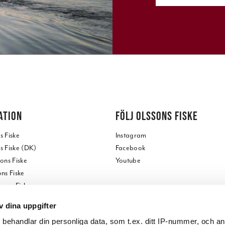
ATION
FÖLJ OLSSONS FISKE
 Fiske
Instagram
 Fiske (DK)
Facebook
ons Fiske
Youtube
ns Fiske
ssons Fiske
ss
v dina uppgifter
butik
s
behandlar din personliga data, som t.ex. ditt IP-nummer, och a
tore