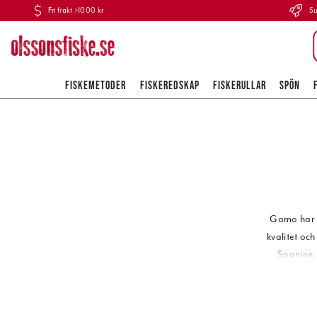
Fri frakt >1000 kr
Su
FISKEMETODER
FISKEREDSKAP
FISKERULLAR
SPÖN
Gamo har ti
kvalitet oc
Spanien, 
Obs! Minimi