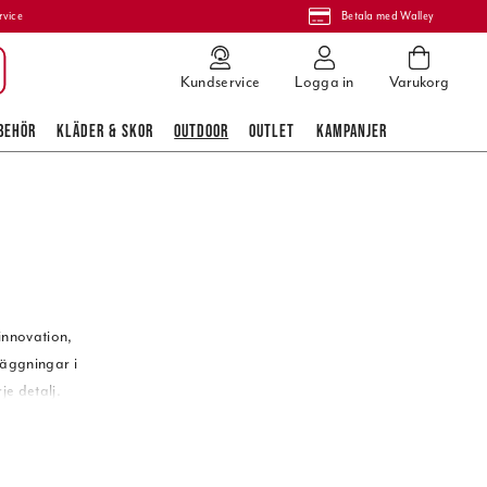
rvice
Betala med Walley
Kundservice
Logga in
Varukorg
BEHÖR
KLÄDER & SKOR
OUTDOOR
OUTLET
KAMPANJER
 innovation,
läggningar i
je detalj.
itt eller din