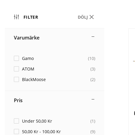
FILTER
DÖLJ
Varumärke
Gamo
(
10
)
ATOM
(
3
)
BlackMoose
(
2
)
Pris
Under 50,00 Kr
(
1
)
50,00 Kr - 100,00 Kr
(
9
)