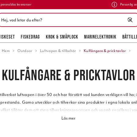
persnabba leveranser
Personlig se
FISKESET
FISKEDRAG
KROK & SMÅPLOCK
MARINELEKTRONIK
BÅTTILL
Hem
Outdoor
Luftvapen & tillbehör
Kulfångare & pricktavlor
KULFÅNGARE & PRICKTAVLOR
llverkat luftvapen i över 50 och har förstått vad kunden verkligen vill ha;
h prestanda. Gamo utvecklar och tillverkar sina produkter i egna lokala an
vilket tillåter dem att styra tillverkningsprocessen och uppnå excellens i var
Läs mer
ålder 18 år.
Beställning av luftvapen kan endast ske via vår webshop med d
målsmans personnummer och intygan.