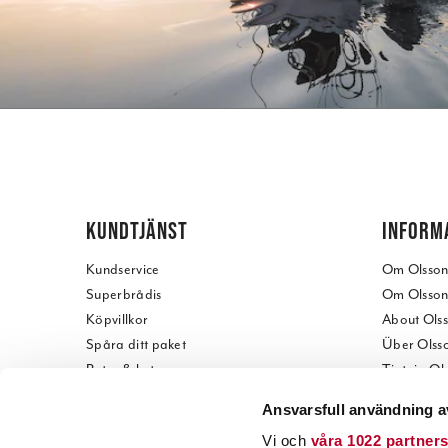
KUNDTJÄNST
INFORM
Kundservice
Om Olssons
Superbrådis
Om Olssons
Köpvillkor
About Olss
Spåra ditt paket
Über Olsso
Retur & byte
Tietoja Ol
Reklamation
Kontakta o
Ansvarsfull användning a
Presentkort
Besök vår 
Vi och
våra 1022 partner
Betala offert
Visit our s