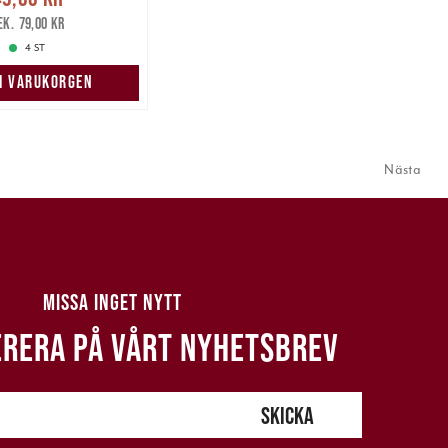
r
Tidigare pris
:
79,00 kr
79,00 kr
4 ST
 I VARUKORGEN
Nästa
MISSA INGET NYTT
RERA PÅ VÅRT NYHETSBREV
SKICKA