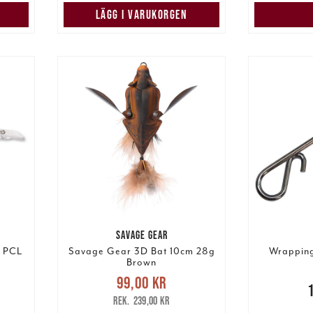
LÄGG I VARUKORGEN
SAVAGE GEAR
m PCL
Savage Gear 3D Bat 10cm 28g
Wrapping 
Brown
Nuvarande pris
:
99,00 kr
ris
:
99,00 kr
Tidigare pris
:
Pris
:
15,0
239,00 kr
239,00 kr