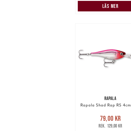
LÄS MER
RAPALA
Rapala Shad Rap RS 4c
Nuvarande pris
:
79,00 kr
79,00 kr
Tidigare p
129,00 kr
129,00 kr