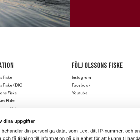
ATION
FÖLJ OLSSONS FISKE
 Fiske
Instagram
 Fiske (DK)
Facebook
ons Fiske
Youtube
ns Fiske
ssons Fiske
ss
v dina uppgifter
butik
s
behandlar din personliga data, som t.ex. ditt IP-nummer, och a
tore
och få tillgång till information på din enhet för att kunna tillhand