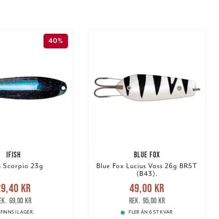
40%
IFISH
BLUE FOX
sh Scorpio 23g
Blue Fox Lucius Vass 26g BRST
(B43).
rande pris
:
Nuvarande pris
:
29,40 kr
49,00 kr
r
Tidigare pris
:
49,00 kr
Tidigare pris
:
69,00 kr
95,00 kr
69,00 kr
95,00 kr
FINNS I LAGER.
FLER ÄN 6 ST KVAR