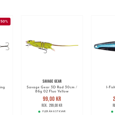
50%
SAVAGE GEAR
ing
Savage Gear 3D Rad 30cm /
I-Fi
86g 02 Fluo Yellow
Nuvarande pris
:
Nuva
99,00 kr
ris
:
99,00 kr
Tidigare pris
:
29,40 k
299,00 kr
299,00 kr
FLER ÄN 6 ST KVAR