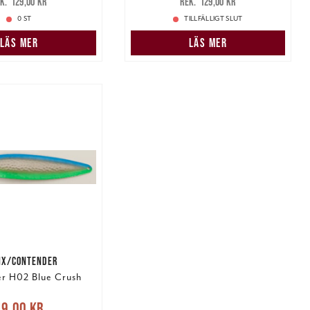
129,00 kr
129,00 kr
29,00 kr
129,00 kr
0 ST
TILLFÄLLIGT SLUT
LÄS MER
LÄS MER
NX/CONTENDER
r H02 Blue Crush
rande pris
:
49,00 kr