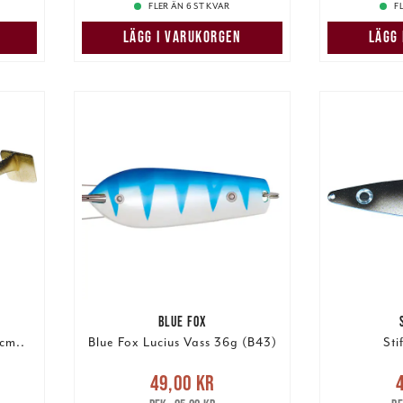
FLER ÄN 6 ST KVAR
F
LÄGG I VARUKORGEN
LÄGG
BLUE FOX
cm..
Blue Fox Lucius Vass 36g (B43)
Sti
Nuvarande pris
:
Nuva
49,00 kr
ris
:
49,00 kr
Tidigare pris
:
49,00 k