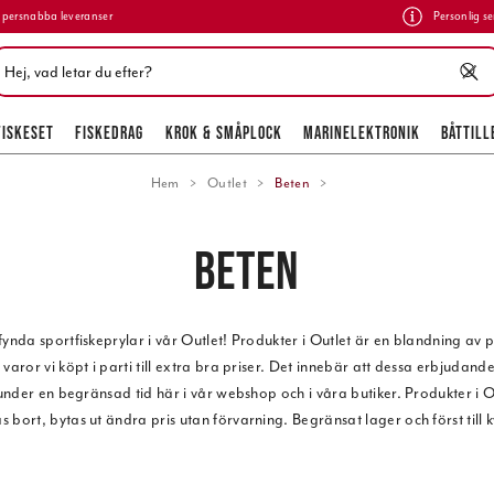
persnabba leveranser
Personlig se
FISKESET
FISKEDRAG
KROK & SMÅPLOCK
MARINELEKTRONIK
BÅTTILL
Hem
Outlet
Beten
BETEN
fynda sportfiskeprylar i vår Outlet! Produkter i Outlet är en blandning av
 varor vi köpt i parti till extra bra priser. Det innebär att dessa erbjudand
 under en begränsad tid här i vår webshop och i våra butiker. Produkter i O
as bort, bytas ut ändra pris utan förvarning. Begränsat lager och först till k