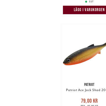
5 ST
LÄGG I VARUKORGEN
PATRIOT
Patriot Ace Jack Shad 20
Nuvarande pris
:
79,00 kr
79,00 kr
Tidigare p