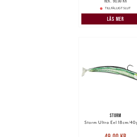
95,00 kr
95,00 kr
TILLFÄLLIGT SLUT
LÄS MER
STORM
Storm Ultra Eel 18cm/40
Nuvarande pris
:
49,00 kr