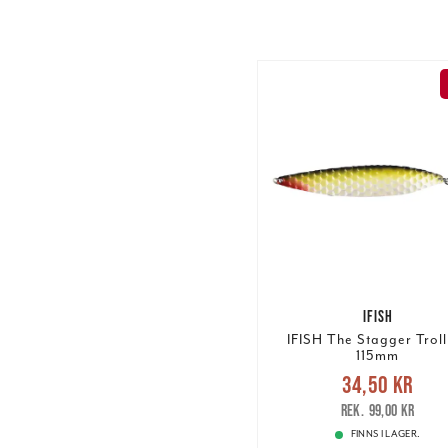
IFISH
IFISH The Stagger Troll
115mm
Nuvarande pris
:
34,50 kr
34,50 kr
Tidigare p
99,00 kr
99,00 kr
FINNS I LAGER.