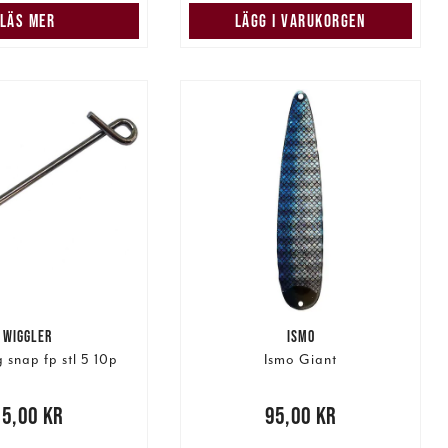
LÄS MER
LÄGG I VARUKORGEN
WIGGLER
ISMO
snap fp stl 5 10p
Ismo Giant
0 kr
15,00 kr
Pris
:
95,00 kr
95,00 kr