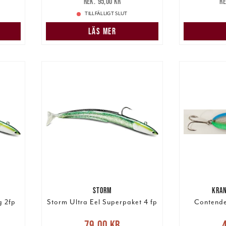
95,00 kr
95,00 kr
1
TILLFÄLLIGT SLUT
LÄS MER
STORM
KRA
g 2fp
Storm Ultra Eel Superpaket 4 fp
Contende
Nuvarande pris
:
Nuva
79,00 kr