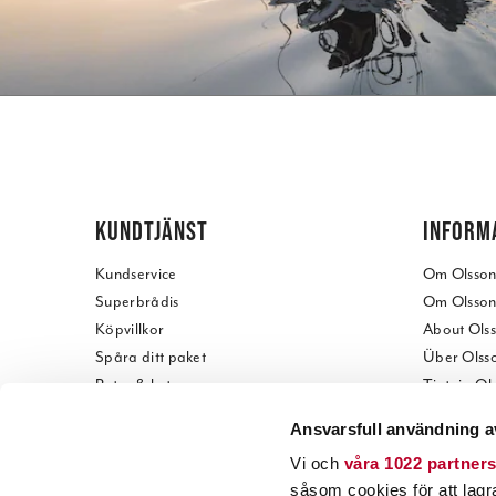
KUNDTJÄNST
INFORM
Kundservice
Om Olssons
Superbrådis
Om Olssons
Köpvillkor
About Olss
Spåra ditt paket
Über Olsso
Retur & byte
Tietoja Ol
Reklamation
Kontakta o
Ansvarsfull användning a
Presentkort
Besök vår 
Vi och
våra 1022 partner
Betala offert
Visit our s
såsom cookies för att lagra 
Teknisk support
Öppetider