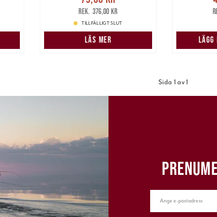
ris
:
79,00 kr
Tidigare pris
:
49,00 k
376,00 kr
376,00 kr
TILLFÄLLIGT SLUT
LÄS MER
LÄGG
Sida 1 av 1
PRENUME