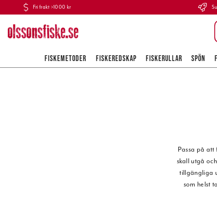
Fri frakt >1000 kr
Su
FISKEMETODER
FISKEREDSKAP
FISKERULLAR
SPÖN
Passa på att 
skall utgå och
tillgängliga
som helst t