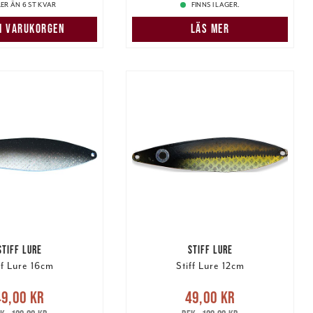
LER ÄN 6 ST KVAR
FINNS I LAGER.
 I VARUKORGEN
LÄS MER
STIFF LURE
STIFF LURE
ff Lure 16cm
Stiff Lure 12cm
rande pris
:
Nuvarande pris
:
49,00 kr
49,00 kr
r
Tidigare pris
:
49,00 kr
Tidigare pris
: