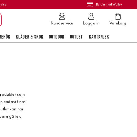
rvice
Betala med Walley
Kundservice
Logga in
Varukorg
BEHÖR
KLÄDER & SKOR
OUTDOOR
OUTLET
KAMPANJER
 produkter som
en endast finns
utlet kan när
varn gäller.