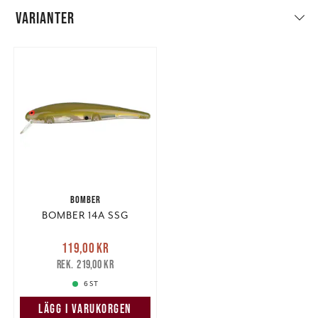
VARIANTER
BOMBER
BOMBER 14A SSG
Nuvarande pris
:
119,00 kr
119,00 kr
Tidigare pris
:
219,00 kr
219,00 kr
6 ST
LÄGG I VARUKORGEN