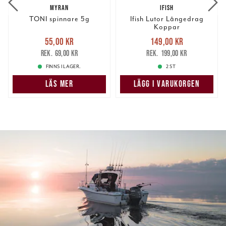
MYRAN
IFISH
TONI spinnare 5g
Ifish Lutor Långedrag
Koppar
Nuvarande pris
:
Nuvarande pris
:
55,00 kr
149,00 kr
55,00 kr
Tidigare pris
:
149,00 kr
Tidigare pris
:
69,00 kr
199,00 kr
69,00 kr
199,00 kr
FINNS I LAGER.
2 ST
LÄS MER
LÄGG I VARUKORGEN