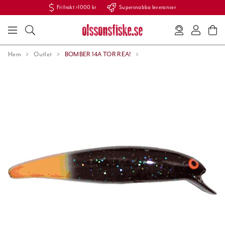
Fri frakt >1000 kr
Supersnabba leveranser
Hem
Outlet
BOMBER 14A TOR REA!