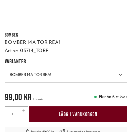
Bomber
BOMBER 14A TOR REA!
Art nr:
05714_TORP
VARIANTER
BOMBER 14A TOR REA!
Pris
:
99,00 kr
99,00 kr
Fler än 6 st kvar
Historik
LÄGG I VARUKORGEN
Fri frakt >1000 kr
Supersnabba leveranser