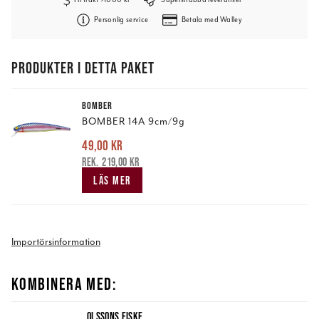
Personlig service
Betala med Walley
PRODUKTER I DETTA PAKET
BOMBER
BOMBER 14A 9cm/9g
49,00 kr
Nuvarande pris
:
49,00 kr
Tidigare pris
:
219,00 kr
219,00 kr
LÄS MER
Importörsinformation
KOMBINERA MED:
OLSSONS FISKE