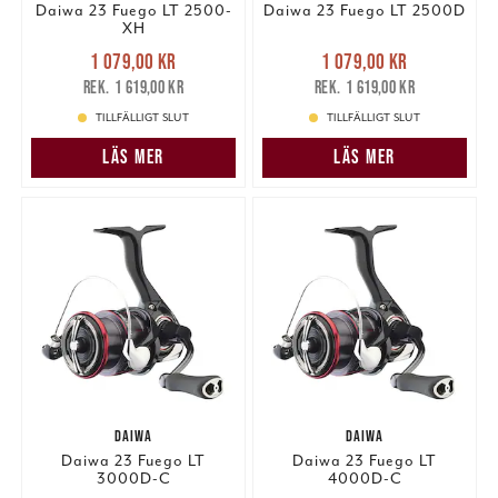
Daiwa 23 Fuego LT 2500-
Daiwa 23 Fuego LT 2500D
XH
Nuvarande pris
:
Nuvarande pris
:
1 079,00 kr
1 079,00 kr
1 079,00 kr
Tidigare pris
:
1 079,00 kr
Tidigare pris
:
1 619,00 kr
1 619,00 kr
1 619,00 kr
1 619,00 kr
TILLFÄLLIGT SLUT
TILLFÄLLIGT SLUT
LÄS MER
LÄS MER
DAIWA
DAIWA
Daiwa 23 Fuego LT
Daiwa 23 Fuego LT
3000D-C
4000D-C