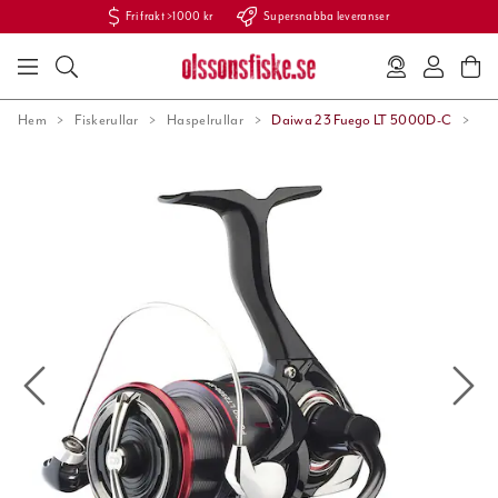
Fri frakt >1000 kr
Supersnabba leveranser
Hem
Fiskerullar
Haspelrullar
Daiwa 23 Fuego LT 5000D-C