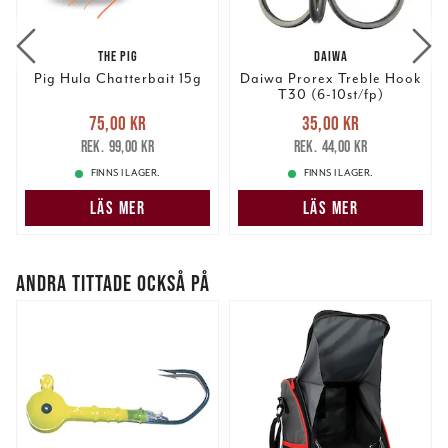
information från din enhet till de sociala medier och
annons- och analysföretag som vi samarbetar med.
THE PIG
DAIWA
Dessa kan i sin tur kombinera informationen med annan
Pig Hula Chatterbait 15g
Daiwa Prorex Treble Hook
information som du har tillhandahållit eller som de har
T30 (6-10st/fp)
samlat in när du har använt deras tjänster.
Nuvarande pris
:
Nuvarande pris
:
75,00 kr
35,00 kr
75,00 kr
Tidigare pris
:
35,00 kr
Tidigare pris
:
99,00 kr
44,00 kr
99,00 kr
44,00 kr
FINNS I LAGER.
FINNS I LAGER.
LÄS MER
LÄS MER
ANDRA TITTADE OCKSÅ PÅ