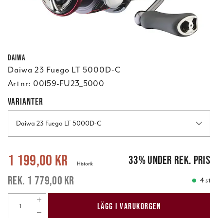
Daiwa
Daiwa 23 Fuego LT 5000D-C
Art nr:
00159-FU23_5000
VARIANTER
Daiwa 23 Fuego LT 5000D-C
Nuvarande pris
:
1 199,00 kr
Tidigare pris
:
1 779,00 kr
1 199,00 kr
33
%
under rek. pris
Historik
1 779,00 kr
4 st
LÄGG I VARUKORGEN