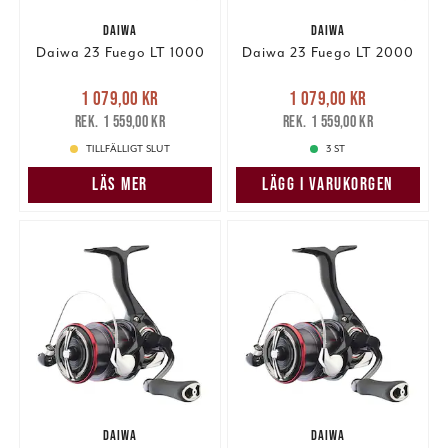
DAIWA
DAIWA
Daiwa 23 Fuego LT 1000
Daiwa 23 Fuego LT 2000
Nuvarande pris
:
Nuvarande pris
:
1 079,00 kr
1 079,00 kr
1 079,00 kr
Tidigare pris
:
1 079,00 kr
Tidigare pris
:
1 559,00 kr
1 559,00 kr
1 559,00 kr
1 559,00 kr
TILLFÄLLIGT SLUT
3 ST
LÄS MER
LÄGG I VARUKORGEN
DAIWA
DAIWA