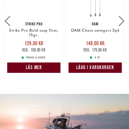
STRIKE PRO
DAM
Strike Pro Bold susp 11cm,
DAM Chain swingers 3pk
15gr.
Nuvarande pris
:
Nuvarande pris
:
129,00 kr
149,00 kr
129,00 kr
Tidigare pris
:
149,00 kr
Tidigare pris
:
159,00 kr
179,00 kr
159,00 kr
179,00 kr
FINNS I LAGER.
4 ST
LÄS MER
LÄGG I VARUKORGEN