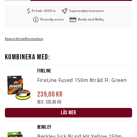
Fri frakt >1000 kr
Supersnabba leveranser
Personlig service
Betala med Walley
Importörsinformation
KOMBINERA MED:
FIRELINE
FireLine Fused 150m 8tråd Fl. Green
239,00 kr
Rek. 339,00 kr
LÄS MER
BERKLEY
Berkley Sick Braid HV Yellow 150m