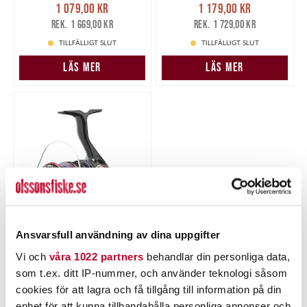
Nuvarande pris
:
Nuvarande pris
:
1 079,00 kr
1 179,00 kr
1 079,00 kr
Tidigare pris
:
1 179,00 kr
Tidigare pris
:
1 669,00 kr
1 729,00 kr
1 669,00 kr
1 729,00 kr
TILLFÄLLIGT SLUT
TILLFÄLLIGT SLUT
LÄS MER
LÄS MER
Ansvarsfull användning av dina uppgifter
DAIWA
Daiwa 23 Fuego LT
Vi och
våra 1022 partners
behandlar din personliga data,
6000D
som t.ex. ditt IP-nummer, och använder teknologi såsom
Nuvarande pris
:
1 379,00 kr
cookies för att lagra och få tillgång till information på din
1 379,00 kr
Tidigare pris
:
1 889,00 kr
1 889,00 kr
enhet för att kunna tillhandahålla personliga annonser och