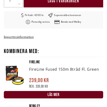
LÄGG I VARUKORGEN
Fri frakt >1000 kr
Supersnabba leveranser
Personlig service
Betala med Walley
Importörsinformation
KOMBINERA MED:
FIRELINE
FireLine Fused 150m 8tråd Fl. Green
239,00 kr
Rek. 339,00 kr
LÄS MER
BERKLEY