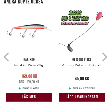
ANDRA KÖPTE OCKSÅ
KARIKKO
OLSSONS FISKE
Karikko 15cm 24g.
Anders Put and Take kit
Nuvarande pris
:
169,00 kr
169,00 kr
Tidigare pris
:
Pris
:
45,00 kr
45,00 kr
199,00 kr
199,00 kr
FINNS I LAGER.
FLER ÄN 6 ST KVAR
LÄS MER
LÄGG I VARUKORGEN