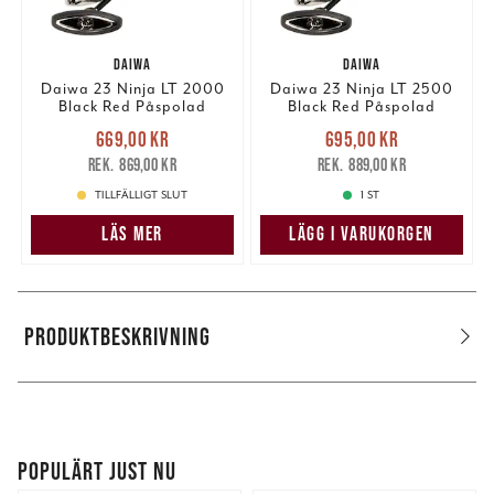
DAIWA
DAIWA
Daiwa 23 Ninja LT 2000
Daiwa 23 Ninja LT 2500
Black Red Påspolad
Black Red Påspolad
0,13mm
0,17mm
Nuvarande pris
:
Nuvarande pris
:
669,00 kr
695,00 kr
669,00 kr
Tidigare pris
:
695,00 kr
Tidigare pris
:
869,00 kr
889,00 kr
869,00 kr
889,00 kr
TILLFÄLLIGT SLUT
1 ST
LÄS MER
LÄGG I VARUKORGEN
PRODUKTBESKRIVNING
POPULÄRT JUST NU