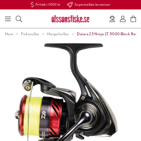
Fri frakt >1000 kr
Supersnabba leveranser
Hem
Fiskerullar
Haspelrullar
Daiwa 23 Ninja LT 3000 Black Red 