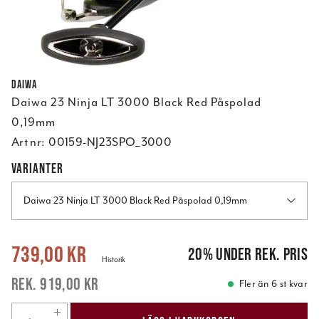
Daiwa
Daiwa 23 Ninja LT 3000 Black Red Påspolad
0,19mm
Art nr:
00159-NJ23SPO_3000
VARIANTER
Daiwa 23 Ninja LT 3000 Black Red Påspolad 0,19mm
Nuvarande pris
:
739,00 kr
Tidigare pris
:
919,00 kr
739,00 kr
20
%
under rek. pris
Historik
919,00 kr
Fler än 6 st kvar