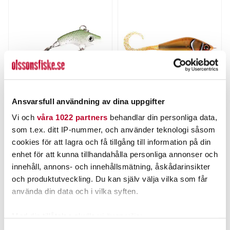
Ansvarsfull användning av dina uppgifter
THE PIG
STRIKE PRO
Vi och
våra 1022 partners
behandlar din personliga data,
Pig Jig Spin 15g
Trueglide Guppie
Downsize 9cm 35gr
som t.ex. ditt IP-nummer, och använder teknologi såsom
Nuvarande pris
:
Nuvarande pris
:
cookies för att lagra och få tillgång till information på din
69,00 kr
199,00 kr
69,00 kr
Tidigare pris
:
199,00 kr
Tidigare pris
:
enhet för att kunna tillhandahålla personliga annonser och
89,00 kr
249,00 kr
89,00 kr
249,00 kr
innehåll, annons- och innehållsmätning, åskådarinsikter
FINNS I LAGER.
FINNS I LAGER.
och produktutveckling. Du kan själv välja vilka som får
LÄS MER
LÄS MER
använda din data och i vilka syften.
Med din tillåtelse skulle vi även vilja:
ANDRA TITTADE OCKSÅ PÅ
Samla in information om din geografiska plats som