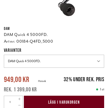
DAM
DAM Quick 4 5000FD.
Art nr:
00184-Q4FD_5000
VARIANTER
DAM Quick 4 5000FD.
Nuvarande pris
:
949,00 kr
Tidigare pris
:
1 399,00 kr
949,00 kr
32
%
under rek. pris
Historik
1 399,00 kr
1 st
LÄGG I VARUKORGEN