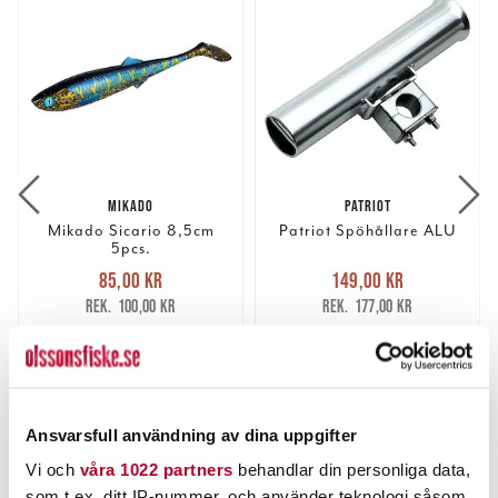
MIKADO
PATRIOT
Mikado Sicario 8,5cm
Patriot Spöhållare ALU
5pcs.
Nuvarande pris
:
Nuvarande pris
:
85,00 kr
149,00 kr
85,00 kr
Tidigare pris
:
149,00 kr
Tidigare pris
:
100,00 kr
177,00 kr
100,00 kr
177,00 kr
FINNS I LAGER.
FLER ÄN 6 ST KVAR
LÄS MER
LÄGG I VARUKORGEN
Ansvarsfull användning av dina uppgifter
ANDRA TITTADE OCKSÅ PÅ
Vi och
våra 1022 partners
behandlar din personliga data,
som t.ex. ditt IP-nummer, och använder teknologi såsom