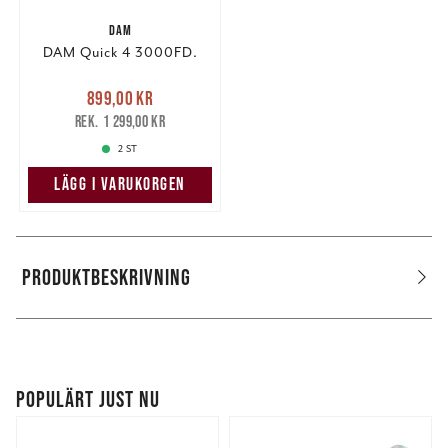
DAM
DAM Quick 4 3000FD.
Nuvarande pris
:
899,00 kr
899,00 kr
Tidigare pris
:
1 299,00 kr
1 299,00 kr
2 ST
LÄGG I VARUKORGEN
PRODUKTBESKRIVNING
POPULÄRT JUST NU