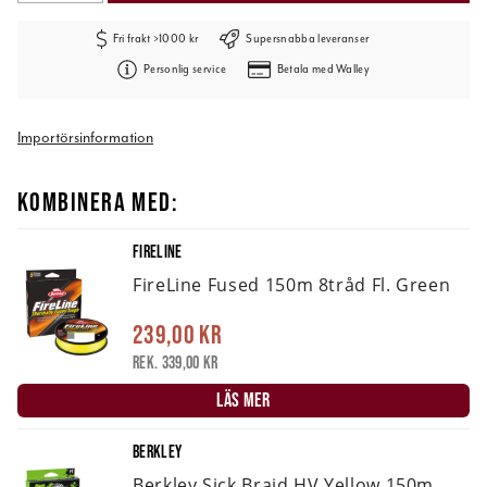
Fri frakt >1000 kr
Supersnabba leveranser
Personlig service
Betala med Walley
Importörsinformation
KOMBINERA MED:
FIRELINE
FireLine Fused 150m 8tråd Fl. Green
239,00 kr
Rek. 339,00 kr
LÄS MER
BERKLEY
Berkley Sick Braid HV Yellow 150m