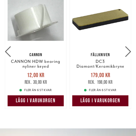
CANNON
FÄLLKNIVEN
CANNON HDW bearing
DC3
nyliner keyed
Diamant/Keramikbryne
25x75mm
Nuvarande pris
:
Nuvarande pris
:
12,00 kr
179,00 kr
12,00 kr
Tidigare pris
:
179,00 kr
Tidigare pris
:
30,00 kr
198,00 kr
30,00 kr
198,00 kr
FLER ÄN 6 ST KVAR
FLER ÄN 6 ST KVAR
LÄGG I VARUKORGEN
LÄGG I VARUKORGEN