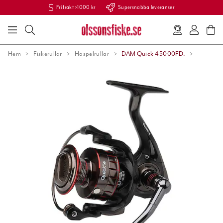
Fri frakt >1000 kr
Supersnabba leveranser
Hem
Fiskerullar
Haspelrullar
DAM Quick 4 5000FD.