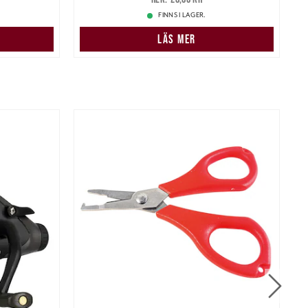
FINNS I LAGER.
LÄS MER