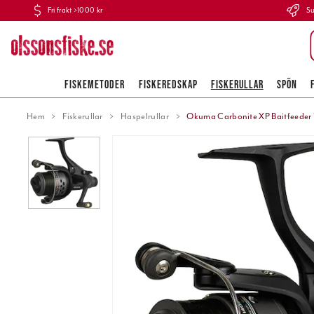
Fri frakt >1000 kr
Su
FISKEMETODER
FISKEREDSKAP
FISKERULLAR
SPÖN
Hem
Fiskerullar
Haspelrullar
Okuma Carbonite XP Baitfeeder