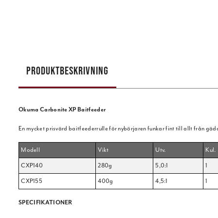
PRODUKTBESKRIVNING
Okuma Carbonite XP Baitfeeder
En mycket prisvärd baitfeederrulle för nybörjaren funkar fint till allt från gä
Modell
Vikt
Utv.
Kul.
CXP140
280g
5,0:1
1
CXP155
400g
4,5:1
1
SPECIFIKATIONER