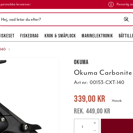
persnabba leveranser
Personlig se
FISKESET
FISKEDRAG
KROK & SMÅPLOCK
MARINELEKTRONIK
BÅTTILL
 140
Okuma
Okuma Carbonite 
Art nr:
00153-CXT-140
Nuvarande pris
:
339,00 kr
Tidigare 
339,00 kr
Historik
449,00 kr