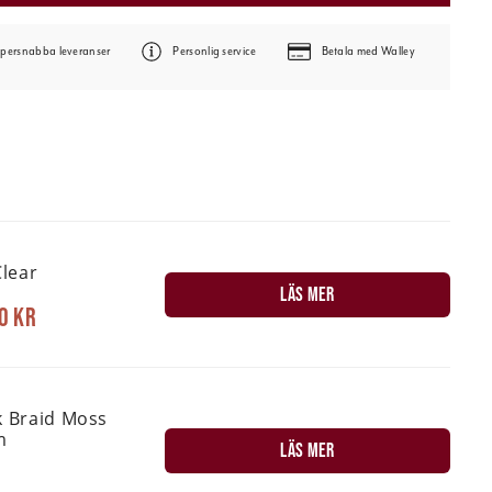
persnabba leveranser
Personlig service
Betala med Walley
lear
LÄS MER
0 kr
k Braid Moss
m
LÄS MER