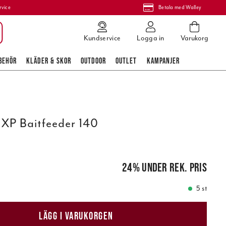
rvice
Betala med Walley
Kundservice
Logga in
Varukorg
BEHÖR
KLÄDER & SKOR
OUTDOOR
OUTLET
KAMPANJER
XP Baitfeeder 140
pris
:
449,00 kr
24
%
under rek. pris
5 st
LÄGG I VARUKORGEN