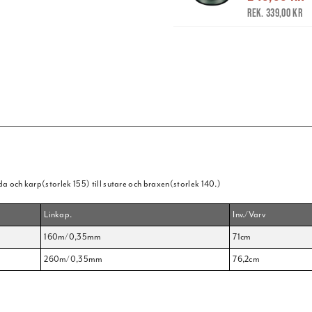
Rek. 339,00 kr
dda och karp(storlek 155) till sutare och braxen(storlek 140.)
Linkap.
Inv./Varv
160m/0,35mm
71cm
260m/0,35mm
76,2cm