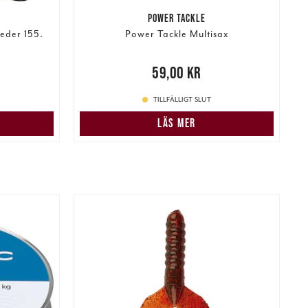
POWER TACKLE
eder 155.
Power Tackle Multisax
A
:
Pris
:
59,00 kr
59,00 kr
499,00 kr
TILLFÄLLIGT SLUT
N
LÄS MER