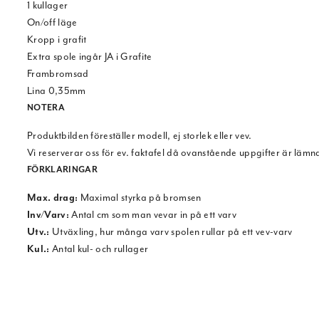
1 kullager
On/off läge
Kropp i grafit
Extra spole ingår JA i Grafite
Frambromsad
Lina 0,35mm
NOTERA
Produktbilden föreställer modell, ej storlek eller vev.
Vi reserverar oss för ev. faktafel då ovanstående uppgifter är lämn
FÖRKLARINGAR
Max. drag:
Maximal styrka på bromsen
Inv/Varv:
Antal cm som man vevar in på ett varv
Utv.:
Utväxling, hur många varv spolen rullar på ett vev-varv
Kul.:
Antal kul- och rullager