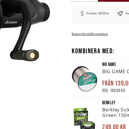
Fri frakt >1000 kr
Su
Importörsinformation
KOMBINERA MED:
BIG GAME
BIG GAME C
Från
139,0
Rek. 199,00 kr
BERKLEY
Berkley Sic
Green 150
249,00 kr