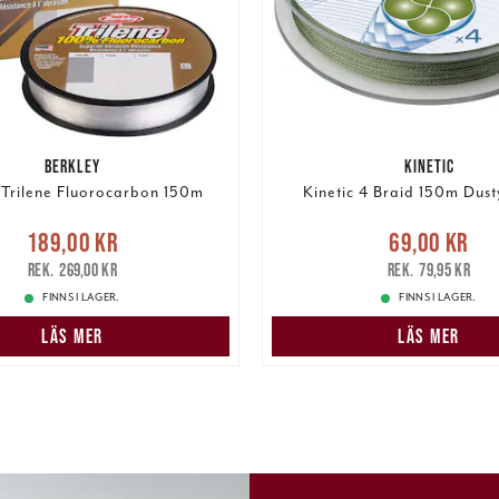
BERKLEY
KINETIC
 Trilene Fluorocarbon 150m
Kinetic 4 Braid 150m Dus
Nuvarande pris
:
Nuvarande pris
:
69,00 k
189,00 kr
69,00 kr
r
Tidigare pris
:
269,00 kr
pris
:
79,95 kr
269,00 kr
79,95 kr
FINNS I LAGER.
FINNS I LAGER.
LÄS MER
LÄS MER