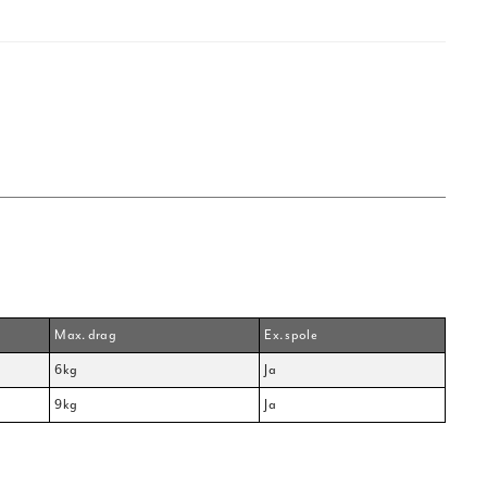
Max. drag
Ex. spole
6kg
Ja
9kg
Ja