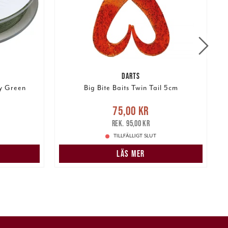
DARTS
ty Green
Big Bite Baits Twin Tail 5cm
r
Tidigare
Nuvarande pris
:
75,00 kr
Tidigare
N
75,00 kr
pris
:
95,00 kr
95,00 kr
TILLFÄLLIGT SLUT
LÄS MER