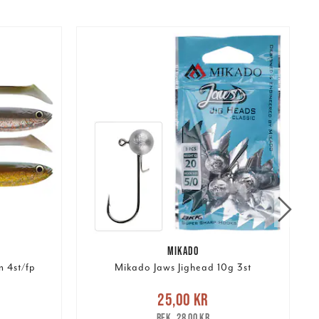
MIKADO
 4st/fp
Mikado Jaws Jighead 10g 3st
r
Tidigare
Nuvarande pris
:
25,00 kr
Tidigare
25,00 kr
pris
:
28,00 kr
1
28,00 kr