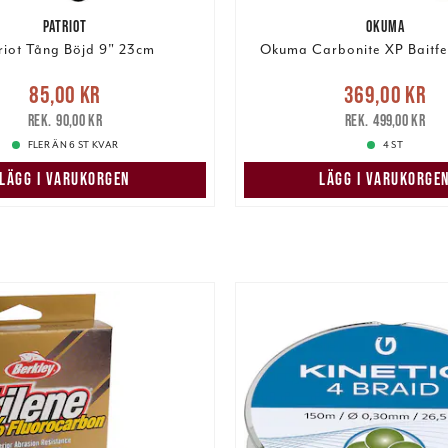
PATRIOT
OKUMA
riot Tång Böjd 9" 23cm
Okuma Carbonite XP Baitfe
e pris
:
85,00 kr
Tidigare
Nuvarande pris
85,00 kr
369,00 kr
pris
:
90,00 kr
369,00 kr
Tidigare pris
:
90,00 kr
499,00 kr
FLER ÄN 6 ST KVAR
4 ST
LÄGG I VARUKORGEN
LÄGG I VARUKORGE