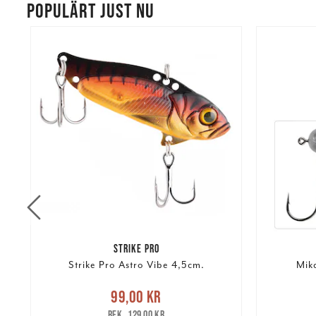
POPULÄRT JUST NU
STRIKE PRO
Strike Pro Astro Vibe 4,5cm.
Mik
Nuvarande pris
:
99,00 kr
Tidigare
99,00 kr
Pris
:
25,
pris
:
129,00 kr
129,00 kr