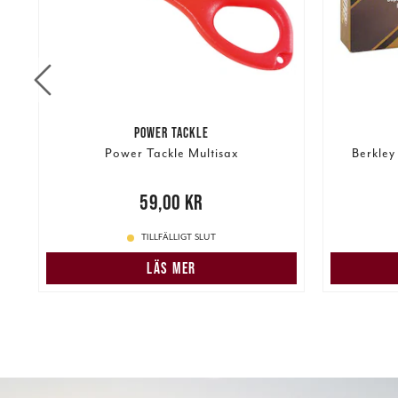
POWER TACKLE
m
Power Tackle Multisax
Berkley
re
Pris
:
59,00 kr
59,00 kr
189,00 k
TILLFÄLLIGT SLUT
LÄS MER