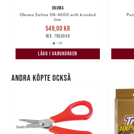
OKUMA
Okuma Safina SN-4000 with braided
Pat
line
Nuvarande pris
:
Nuvarand
549,00 kr
kr
549,00 kr
Tidigare pris
:
799,00 kr
799,00 kr
1 ST
LÄGG I VARUKORGEN
ANDRA KÖPTE OCKSÅ