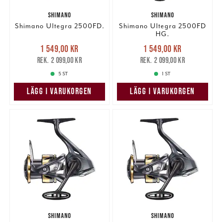
SHIMANO
SHIMANO
Shimano Ultegra 2500FD.
Shimano Ultegra 2500FD
HG.
Nuvarande pris
:
Nuvarande pris
:
1 549,00 kr
1 549,00 kr
1 549,00 kr
Tidigare pris
:
1 549,00 kr
Tidigare pris
:
2 099,00 kr
2 099,00 kr
2 099,00 kr
2 099,00 kr
5 ST
1 ST
LÄGG I VARUKORGEN
LÄGG I VARUKORGEN
SHIMANO
SHIMANO