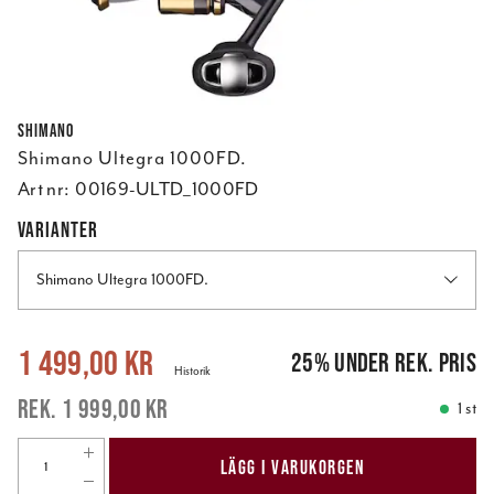
Shimano
Shimano Ultegra 1000FD.
Art nr:
00169-ULTD_1000FD
VARIANTER
Shimano Ultegra 1000FD.
Nuvarande pris
:
1 499,00 kr
Tidigare pris
:
1 999,00 kr
1 499,00 kr
25
%
under rek. pris
Historik
1 999,00 kr
1 st
LÄGG I VARUKORGEN