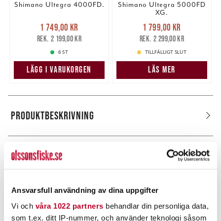
Shimano Ultegra 4000FD.
Shimano Ultegra 5000FD
XG.
Nuvarande pris
:
Nuvarande pris
:
1 749,00 kr
1 799,00 kr
1 749,00 kr
Tidigare pris
:
1 799,00 kr
Tidigare pris
:
2 199,00 kr
2 299,00 kr
2 199,00 kr
2 299,00 kr
6 ST
TILLFÄLLIGT SLUT
LÄGG I VARUKORGEN
LÄS MER
PRODUKTBESKRIVNING
POPULÄRT JUST NU
Ansvarsfull användning av dina uppgifter
Vi och
våra 1022 partners
behandlar din personliga data,
som t.ex. ditt IP-nummer, och använder teknologi såsom