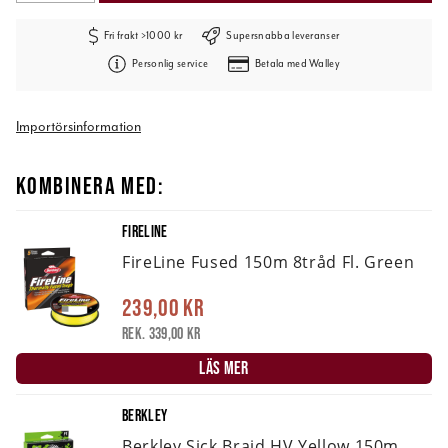
Fri frakt >1000 kr
Supersnabba leveranser
Personlig service
Betala med Walley
Importörsinformation
KOMBINERA MED:
FIRELINE
FireLine Fused 150m 8tråd Fl. Green
239,00 kr
Rek. 339,00 kr
LÄS MER
BERKLEY
Berkley Sick Braid HV Yellow 150m