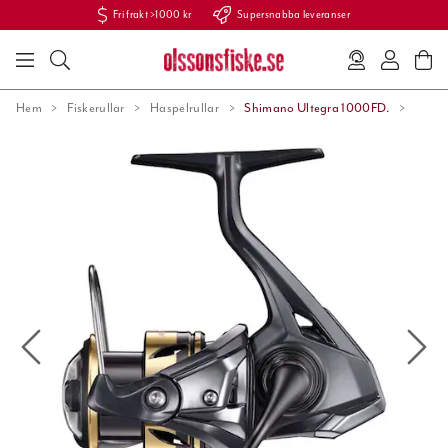
Fri frakt >1000 kr
Supersnabba leveranser
Hem
Fiskerullar
Haspelrullar
Shimano Ultegra 1000FD.