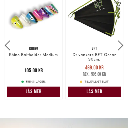
RHINO
BFT
Rhino Baitholder Medium
Drivankare BFT Ocean
90cm.
Nuvarande pris
:
469,00 kr
Pris
:
105,00 kr
105,00 kr
469,00 kr
Tidigare pris
:
595,00 kr
595,00 kr
FINNS I LAGER.
TILLFÄLLIGT SLUT
LÄS MER
LÄS MER