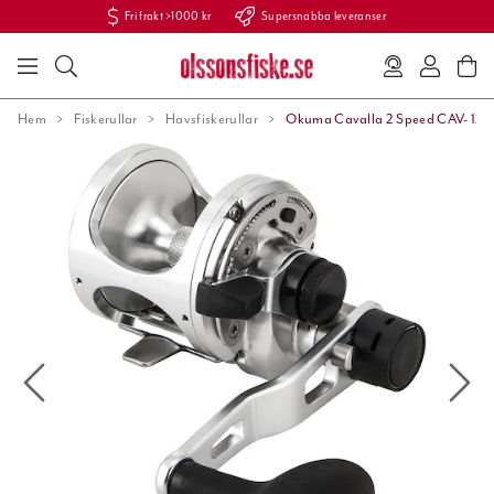
Fri frakt >1000 kr
Supersnabba leveranser
Hem
Fiskerullar
Havsfiskerullar
Okuma Cavalla 2 Speed CAV- 12 II