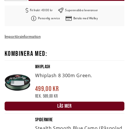
Fri frakt >1000 kr
Supersnabba leveranser
Personlig service
Betala med Walley
Importörsinformation
KOMBINERA MED:
WHIPLASH
Whiplash 8 300m Green.
499,00 kr
Rek. 589,00 kr
LÄS MER
SPIDERWIRE
Stealth Smooth Blue Camo (påspolad