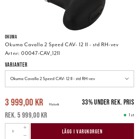
Okuma
Okuma Cavalla 2 Speed CAV- 12 II - std RH-vev
Art nr:
00047-CAV_1211
VARIANTER
Okuma Cavalla 2 Speed CAV- 12 II - std RH-vev
Nuvarande pris
:
3 999,00 kr
Tidigare pris
:
5 999,00 kr
3 999,00 kr
33
%
under rek. pris
Historik
5 999,00 kr
1 st
LÄGG I VARUKORGEN