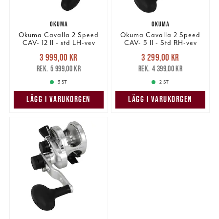
OKUMA
OKUMA
Okuma Cavalla 2 Speed
Okuma Cavalla 2 Speed
CAV- 12 II - std LH-vev
CAV- 5 II - Std RH-vev
Nuvarande pris
:
Nuvarande pris
:
3 999,00 kr
3 299,00 kr
3 999,00 kr
Tidigare pris
:
3 299,00 kr
Tidigare pris
:
5 999,00 kr
4 399,00 kr
5 999,00 kr
4 399,00 kr
3 ST
2 ST
LÄGG I VARUKORGEN
LÄGG I VARUKORGEN