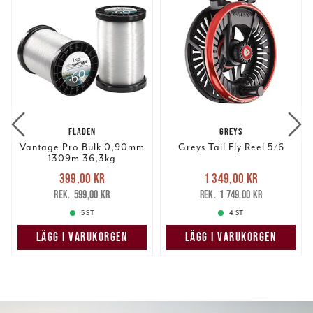
FLADEN
GREYS
Vantage Pro Bulk 0,90mm
Greys Tail Fly Reel 5/6
1309m 36,3kg
Nuvarande pris
:
Nuvarande pris
:
399,00 kr
1 349,00 kr
399,00 kr
Tidigare pris
:
1 349,00 kr
Tidigare pris
:
599,00 kr
1 749,00 kr
599,00 kr
1 749,00 kr
5 ST
4 ST
LÄGG I VARUKORGEN
LÄGG I VARUKORGEN