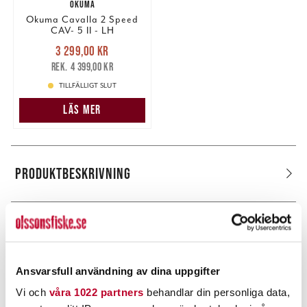
OKUMA
Okuma Cavalla 2 Speed
CAV- 5 II - LH
Nuvarande pris
:
3 299,00 kr
3 299,00 kr
Tidigare pris
:
4 399,00 kr
4 399,00 kr
TILLFÄLLIGT SLUT
LÄS MER
PRODUKTBESKRIVNING
POPULÄRT JUST NU
Ansvarsfull användning av dina uppgifter
Vi och
våra 1022 partners
behandlar din personliga data,