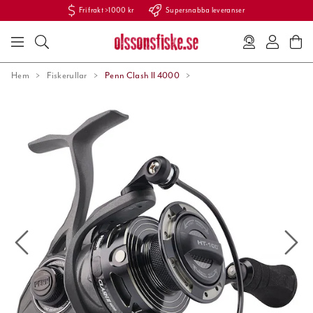
Fri frakt >1000 kr
Supersnabba leveranser
Hem
Fiskerullar
Penn Clash II 4000