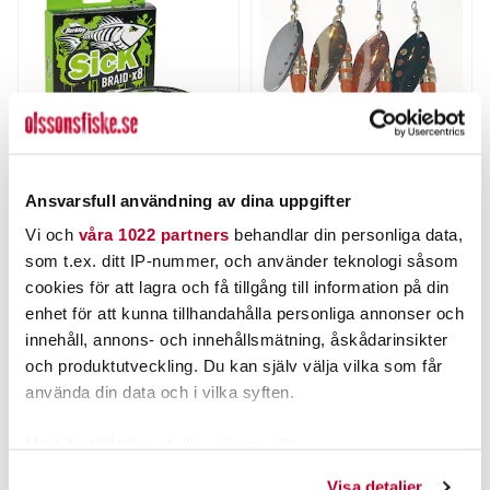
Ansvarsfull användning av dina uppgifter
BERKLEY
MYRAN
Berkley Sick Braid HV
TONI spinnare 18g
Vi och
våra 1022 partners
behandlar din personliga data,
Yellow 150m
som t.ex. ditt IP-nummer, och använder teknologi såsom
Nuvarande pris
:
Nuvarande pris
:
249,00 kr
70,00 kr
249,00 kr
Tidigare pris
:
70,00 kr
Tidigare pris
:
cookies för att lagra och få tillgång till information på din
339,00 kr
89,00 kr
339,00 kr
89,00 kr
enhet för att kunna tillhandahålla personliga annonser och
FINNS I LAGER.
FINNS I LAGER.
innehåll, annons- och innehållsmätning, åskådarinsikter
och produktutveckling. Du kan själv välja vilka som får
LÄS MER
LÄS MER
använda din data och i vilka syften.
Med din tillåtelse skulle vi även vilja:
ANDRA TITTADE OCKSÅ PÅ
Samla in information om din geografiska plats som
Visa detaljer