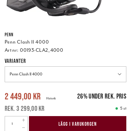
Penn
Penn Clash II 4000
Art nr:
00193-CLA2_4000
VARIANTER
Penn Clash II 4000
Nuvarande pris
:
2 449,00 kr
Tidigare pris
:
3 299,00 kr
2 449,00 kr
26
%
under rek. pris
Historik
3 299,00 kr
5 st
LÄGG I VARUKORGEN