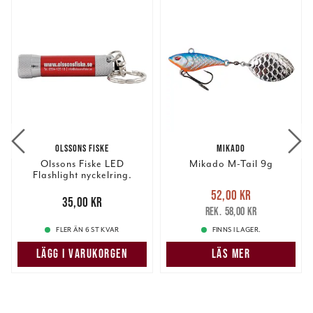
OLSSONS FISKE
MIKADO
Olssons Fiske LED
Mikado M-Tail 9g
Flashlight nyckelring.
Nuvarande pris
:
52,00 kr
Pris
:
35,00 kr
35,00 kr
52,00 kr
Tidigare pris
:
58,00 kr
58,00 kr
FLER ÄN 6 ST KVAR
FINNS I LAGER.
LÄGG I VARUKORGEN
LÄS MER