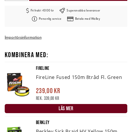
Fri frakt >1000 kr
Supersnabba leveranser
Personlig service
Betala med Walley
Importörsinformation
KOMBINERA MED:
FIRELINE
FireLine Fused 150m 8tråd Fl. Green
239,00 kr
Rek. 339,00 kr
LÄS MER
BERKLEY
Berkley Sick Braid HV Yellow 150m