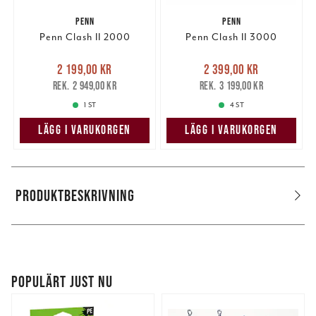
PENN
PENN
Penn Clash II 2000
Penn Clash II 3000
Nuvarande pris
:
Nuvarande pris
:
2 199,00 kr
2 399,00 kr
2 199,00 kr
Tidigare pris
:
2 399,00 kr
Tidigare pris
:
2 949,00 kr
3 199,00 kr
2 949,00 kr
3 199,00 kr
1 ST
4 ST
LÄGG I VARUKORGEN
LÄGG I VARUKORGEN
PRODUKTBESKRIVNING
POPULÄRT JUST NU