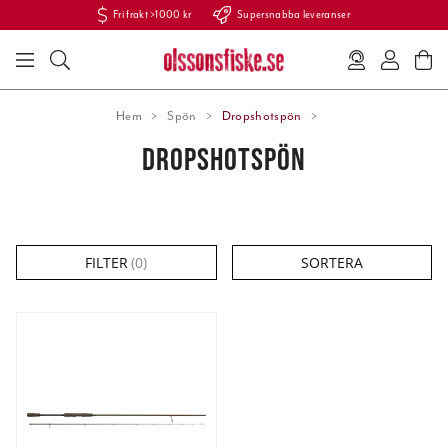
Fri frakt >1000 kr
Supersnabba leveranser
Hem
Spön
Dropshotspön
DROPSHOTSPÖN
FILTER
(
0
)
SORTERA