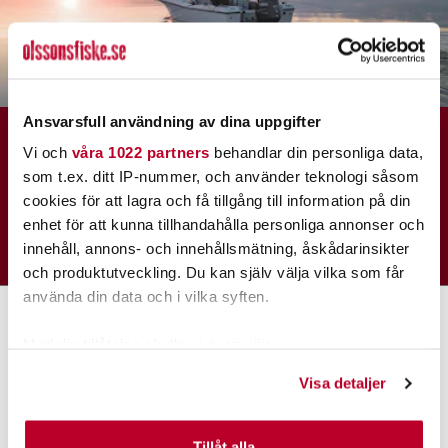
Ansvarsfull användning av dina uppgifter
MISSA INGET NYTT
Vi och
våra 1022 partners
behandlar din personliga data,
PRENUMERERA PÅ VÅRT NYHETSBREV
som t.ex. ditt IP-nummer, och använder teknologi såsom
cookies för att lagra och få tillgång till information på din
enhet för att kunna tillhandahålla personliga annonser och
SKICKA
innehåll, annons- och innehållsmätning, åskådarinsikter
och produktutveckling. Du kan själv välja vilka som får
använda din data och i vilka syften.
Med din tillåtelse skulle vi även vilja:
Samla in information om din geografiska plats som
Visa detaljer
KUNDTJÄNST
kan ha en noggrannhet på upp till flera meter
Identifiera din enhet genom att aktivt skanna den för
Kundservice
specifika kännetecken (fingeravtryck)
Tillåt alla