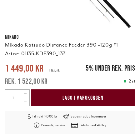
Mikado
Mikado Katsudo Distance Feeder 390 -120g #1
Art nr:
01135-KDF390_133
Nuvarande pris
:
1 449,00 kr
Tidigare pris
:
1 522,00 kr
1 449,00 kr
5
%
under rek. pris
Historik
1 522,00 kr
2 st
LÄGG I VARUKORGEN
Fri frakt >1000 kr
Supersnabba leveranser
Personlig service
Betala med Walley