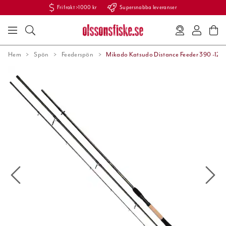
Fri frakt >1000 kr
Supersnabba leveranser
Hem
Spön
Feederspön
Mikado Katsudo Distance Feeder 390 -120g