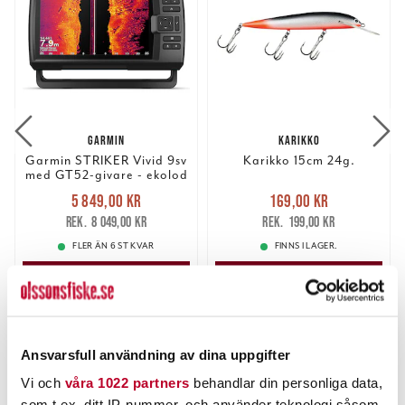
GARMIN
KARIKKO
Garmin STRIKER Vivid 9sv
Karikko 15cm 24g.
med GT52-givare - ekolod
Nuvarande pris
:
Nuvarande pris
:
5 849,00 kr
169,00 kr
5 849,00 kr
Tidigare pris
:
169,00 kr
Tidigare pris
:
8 049,00 kr
199,00 kr
8 049,00 kr
199,00 kr
FLER ÄN 6 ST KVAR
FINNS I LAGER.
LÄGG I VARUKORGEN
LÄS MER
ANDRA TITTADE OCKSÅ PÅ
Ansvarsfull användning av dina uppgifter
Vi och
våra 1022 partners
behandlar din personliga data,
som t.ex. ditt IP-nummer, och använder teknologi såsom