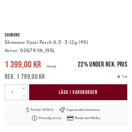
Shimano
Shimano Yasei Perch 6,5` 3-12g (#9)
Art nr:
00679-YA_195L
Nuvarande pris
:
1 399,00 kr
Tidigare pris
:
1 799,00 kr
1 399,00 kr
22
%
under rek. pris
Historik
1 799,00 kr
1 st
LÄGG I VARUKORGEN
Fri frakt >1000 kr
Supersnabba leveranser
Personlig service
Betala med Walley