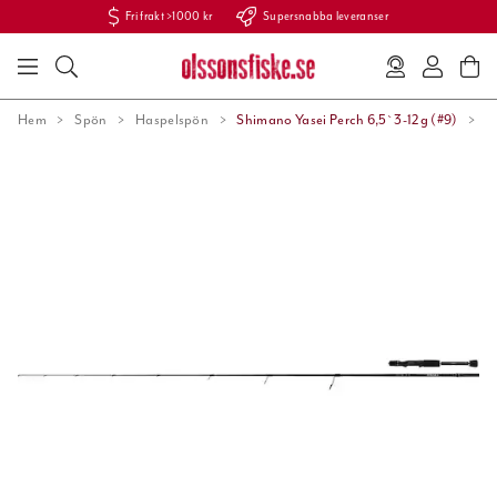
Fri frakt >1000 kr
Supersnabba leveranser
Hem
Spön
Haspelspön
Shimano Yasei Perch 6,5` 3-12g (#9)