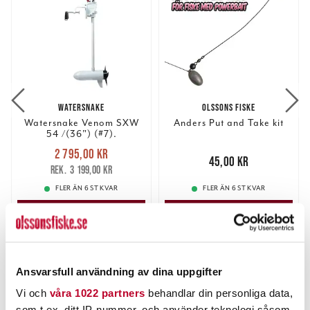
WATERSNAKE
OLSSONS FISKE
Watersnake Venom SXW
Anders Put and Take kit
54 /(36") (#7).
Nuvarande pris
:
2 795,00 kr
2 795,00 kr
Tidigare pris
:
Pris
:
45,00 kr
45,00 kr
3 199,00 kr
3 199,00 kr
FLER ÄN 6 ST KVAR
FLER ÄN 6 ST KVAR
LÄGG I VARUKORGEN
LÄGG I VARUKORGEN
ANDRA TITTADE OCKSÅ PÅ
Ansvarsfull användning av dina uppgifter
Vi och
våra 1022 partners
behandlar din personliga data,
som t.ex. ditt IP-nummer, och använder teknologi såsom