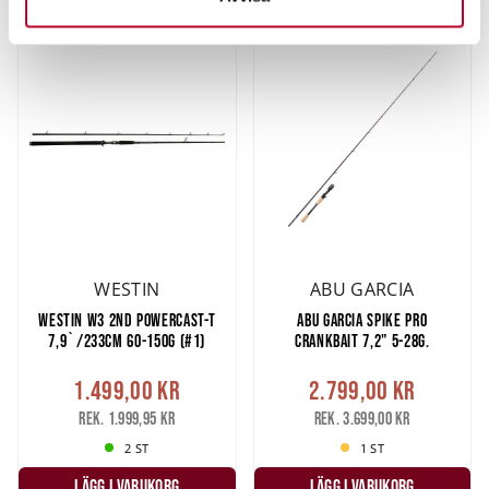
Du kan ändra eller dra tillbaka ditt samtycke när som
helst från cookie-förklaringen.
Vi använder enhetsidentifierare för att anpassa innehållet
och annonserna till användarna, tillhandahålla funktioner
för sociala medier och analysera vår trafik. Vi
vidarebefordrar även sådana identifierare och annan
information från din enhet till de sociala medier och
annons- och analysföretag som vi samarbetar med.
Dessa kan i sin tur kombinera informationen med annan
information som du har tillhandahållit eller som de har
WESTIN
ABU GARCIA
samlat in när du har använt deras tjänster.
WESTIN W3 2ND POWERCAST-T
ABU GARCIA SPIKE PRO
7,9`/233CM 60-150G (#1)
CRANKBAIT 7,2" 5-28G.
1.499,00 kr
2.799,00 kr
Rek. 1.999,95 kr
Rek. 3.699,00 kr
2 ST
1 ST
LÄGG I VARUKORG
LÄGG I VARUKORG