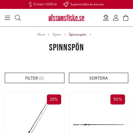
Fri frakt >1000 kr
Supersnabba leveranser
Hem
Spön
Spinnspön
SPINNSPÖN
FILTER
(
0
)
SORTERA
20%
50%