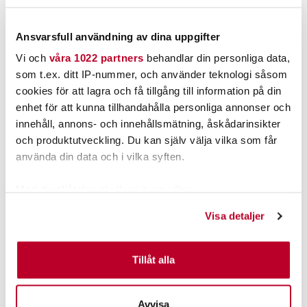
Ansvarsfull användning av dina uppgifter
Vi och
våra 1022 partners
behandlar din personliga data,
som t.ex. ditt IP-nummer, och använder teknologi såsom
cookies för att lagra och få tillgång till information på din
enhet för att kunna tillhandahålla personliga annonser och
innehåll, annons- och innehållsmätning, åskådarinsikter
och produktutveckling. Du kan själv välja vilka som får
använda din data och i vilka syften.
SAVAGE GEAR
DAIWA
SAVAGE GEAR SG4 MEDIUM GAME
DAIWA GOLDCAST 7` 213CM 10-
Med din tillåtelse skulle vi även vilja:
TRIGGER 7,0" 14-40G
30G
Samla in information om din geografiska plats som
Visa detaljer
kan ha en noggrannhet på upp till flera meter
1.099,00 kr
479,00 kr
Identifiera din enhet genom att aktivt skanna den för
Rek. 1.349,00 kr
Rek. 499,00 kr
specifika kännetecken (fingeravtryck)
Tillåt alla
2 ST
1 ST
Ta reda på mer om hur dina personliga uppgifter
LÄGG I VARUKORG
LÄGG I VARUKORG
behandlas och ställ in dina preferenser i
detaljsektionen
.
Avvisa