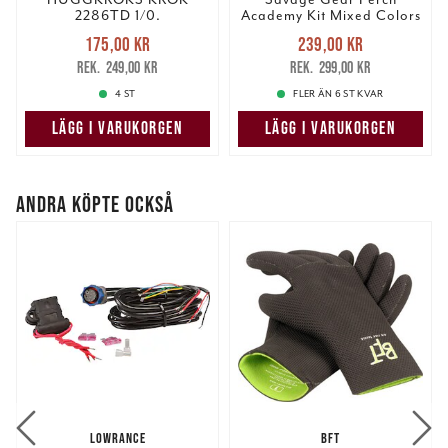
Dessa kan i sin tur kombinera informationen med annan
2286TD 1/0.
Academy Kit Mixed Colors
32pcs
Nuvarande pris
:
Nuvarande pris
:
information som du har tillhandahållit eller som de har
175,00 kr
239,00 kr
175,00 kr
Tidigare pris
:
239,00 kr
Tidigare pris
:
samlat in när du har använt deras tjänster.
249,00 kr
299,00 kr
249,00 kr
299,00 kr
4 ST
FLER ÄN 6 ST KVAR
LÄGG I VARUKORGEN
LÄGG I VARUKORGEN
ANDRA KÖPTE OCKSÅ
LOWRANCE
BFT