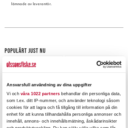
lämnade av leverantör.
POPULÄRT JUST NU
40%
Ansvarsfull användning av dina uppgifter
Vi och
våra 1022 partners
behandlar din personliga data,
som t.ex. ditt IP-nummer, och använder teknologi såsom
cookies för att lagra och få tillgång till information på din
enhet för att kunna tillhandahålla personliga annonser och
OLSSONS FISKE
DAM
innehåll, annons- och innehållsmätning, åskådarinsikter
Olssons Fiske Buff
Salmon Pack 2 40-45g
och produktutveckling. Du kan själv välja vilka som får