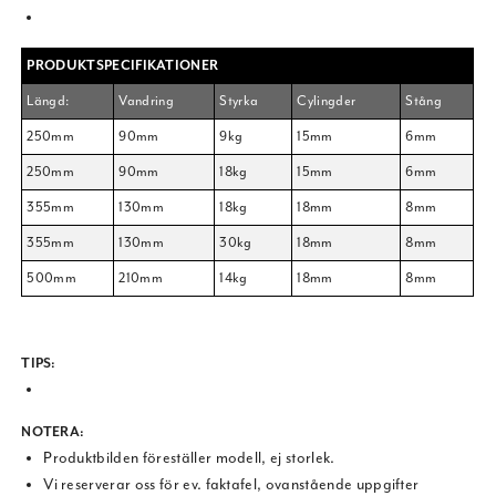
PRODUKTSPECIFIKATIONER
Längd:
Vandring
Styrka
Cylingder
Stång
250mm
90mm
9kg
15mm
6mm
250mm
90mm
18kg
15mm
6mm
355mm
130mm
18kg
18mm
8mm
355mm
130mm
30kg
18mm
8mm
500mm
210mm
14kg
18mm
8mm
TIPS:
NOTERA
:
Produktbilden föreställer modell, ej storlek.
Vi reserverar oss för ev. faktafel, ovanstående uppgifter