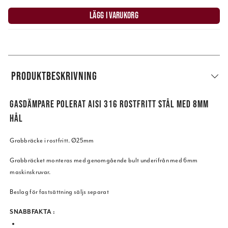
LÄGG I VARUKORG
PRODUKTBESKRIVNING
GASDÄMPARE POLERAT AISI 316 ROSTFRITT STÅL MED 8MM
HÅL
Grabbräcke i rostfritt. Ø25mm
Grabbräcket monteras med genomgående bult underifrån med 6mm
maskinskruvar.
Beslag för fastsättning säljs separat
SNABBFAKTA :