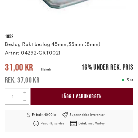
1852
Beslag Rakt beslag 45mm,35mm (8mm)
Art nr:
04292-GRT0021
Nuvarande pris
:
31,00 kr
Tidigare pris
:
37,00 kr
31,00 kr
16
%
under rek. pris
Historik
37,00 kr
3 st
LÄGG I VARUKORGEN
Fri frakt >1000 kr
Supersnabba leveranser
Personlig service
Betala med Walley