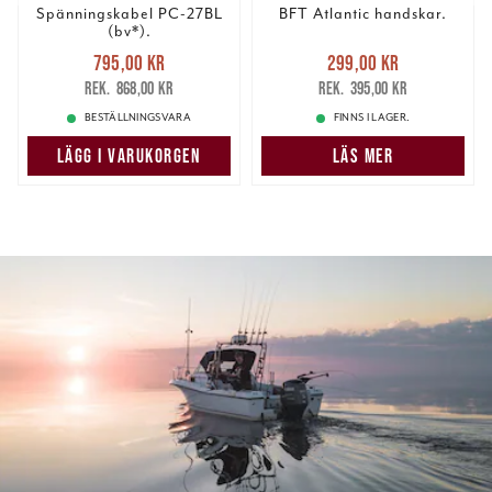
Spänningskabel PC-27BL
BFT Atlantic handskar.
(bv*).
Nuvarande pris
:
Nuvarande pris
:
795,00 kr
299,00 kr
795,00 kr
Tidigare pris
:
299,00 kr
Tidigare pris
:
868,00 kr
395,00 kr
868,00 kr
395,00 kr
BESTÄLLNINGSVARA
FINNS I LAGER.
LÄGG I VARUKORGEN
LÄS MER